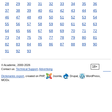
28
29
30
31
32
33
34
35
36
37
38
39
40
41
42
43
44
45
46
47
48
49
50
51
52
53
54
55
56
57
58
59
60
61
62
63
64
65
66
67
68
69
70
71
72
73
74
75
76
77
78
79
80
81
82
83
84
85
86
87
88
89
90
91
92
93
© Academic, 2000-2026
18+
Contact us:
Technical Support
,
Advertising
Dictionaries export
, created on PHP,
Joomla,
Drupal,
WordPress,
MODx.