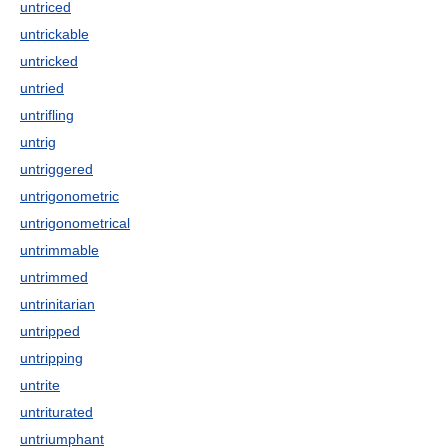
untriced
untrickable
untricked
untried
untrifling
untrig
untriggered
untrigonometric
untrigonometrical
untrimmable
untrimmed
untrinitarian
untripped
untripping
untrite
untriturated
untriumphant