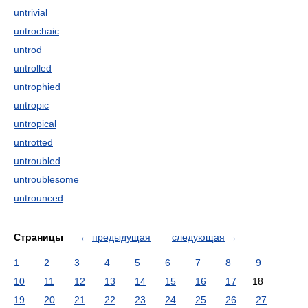
untrivial
untrochaic
untrod
untrolled
untrophied
untropic
untropical
untrotted
untroubled
untroublesome
untrounced
Страницы
←
предыдущая
следующая
→
1
2
3
4
5
6
7
8
9
10
11
12
13
14
15
16
17
18
19
20
21
22
23
24
25
26
27