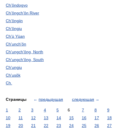
Ch'ŏndogyo
Ch'ŏngch'ŏn River
Ch'ŏngjin
Ch'ŏngju
Ch'ü Yüan
Ch'unch'ŏn
Ch'ungch'ŏng, North
Ch'ungch'ŏng, South
Ch'ungju
Ch'usŏk
Ch.
Страницы
←
предыдущая
следующая
→
1
2
3
4
5
6
7
8
9
10
11
12
13
14
15
16
17
18
19
20
21
22
23
24
25
26
27