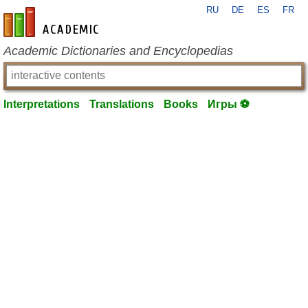
RU
DE
ES
FR
en-academic.com
Academic Dictionaries and Encyclopedias
Interpretations
Translations
Books
Игры ⚽