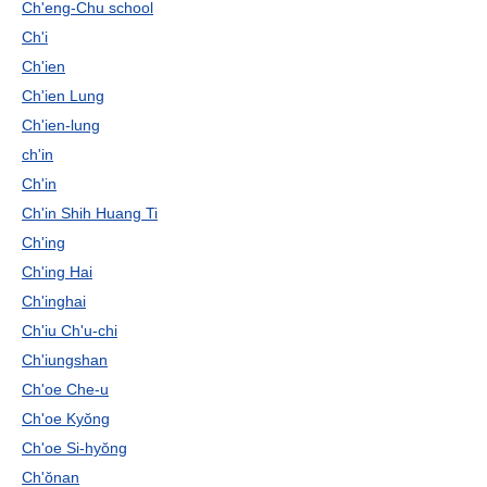
Ch'eng-Chu school
Ch'i
Ch'ien
Ch'ien Lung
Ch'ien-lung
ch'in
Ch'in
Ch'in Shih Huang Ti
Ch'ing
Ch'ing Hai
Ch'inghai
Ch'iu Ch'u-chi
Ch'iungshan
Ch'oe Che-u
Ch'oe Kyŏng
Ch'oe Si-hyŏng
Ch'ŏnan