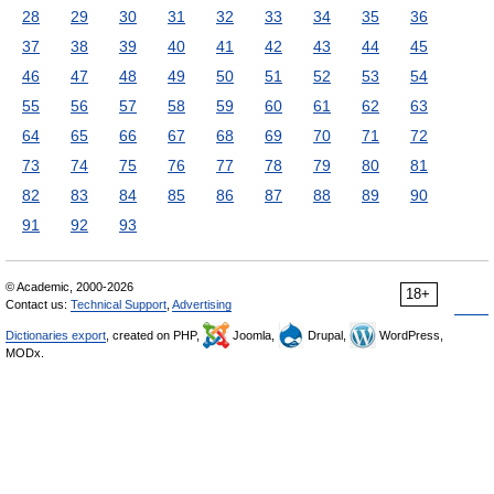
28
29
30
31
32
33
34
35
36
37
38
39
40
41
42
43
44
45
46
47
48
49
50
51
52
53
54
55
56
57
58
59
60
61
62
63
64
65
66
67
68
69
70
71
72
73
74
75
76
77
78
79
80
81
82
83
84
85
86
87
88
89
90
91
92
93
© Academic, 2000-2026
18+
Contact us:
Technical Support
,
Advertising
Dictionaries export
, created on PHP,
Joomla,
Drupal,
WordPress,
MODx.