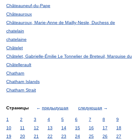
Châteauneuf-du-Pape
Châteauroux
Châteauroux, Marie-Anne de Mailly-Nesle, Duchess de
chatelain
chatelaine
Châtelet
Châtelet, Gabrielle-Émilie Le Tonnelier de Breteuil, Marquise du
Châtellerault
Chatham
Chatham Islands
Chatham Strait
Страницы
←
предыдущая
следующая
→
1
2
3
4
5
6
7
8
9
10
11
12
13
14
15
16
17
18
19
20
21
22
23
24
25
26
27