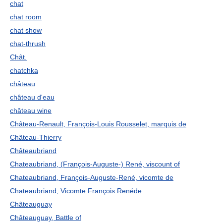
chat
chat room
chat show
chat-thrush
Chât.
chatchka
château
château d'eau
château wine
Château-Renault, François-Louis Rousselet, marquis de
Château-Thierry
Châteaubriand
Chateaubriand, (François-Auguste-) René, viscount of
Chateaubriand, François-Auguste-René, vicomte de
Chateaubriand, Vicomte François Renéde
Châteauguay
Châteauguay, Battle of