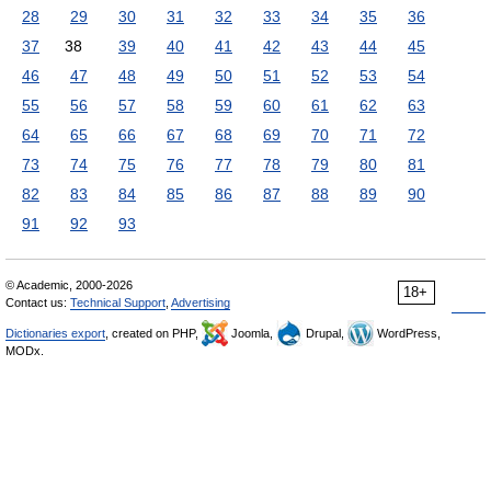
28
29
30
31
32
33
34
35
36
37
38
39
40
41
42
43
44
45
46
47
48
49
50
51
52
53
54
55
56
57
58
59
60
61
62
63
64
65
66
67
68
69
70
71
72
73
74
75
76
77
78
79
80
81
82
83
84
85
86
87
88
89
90
91
92
93
© Academic, 2000-2026
18+
Contact us:
Technical Support
,
Advertising
Dictionaries export
, created on PHP,
Joomla,
Drupal,
WordPress,
MODx.