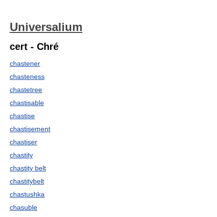
Universalium
cert - Chré
chastener
chasteness
chastetree
chastisable
chastise
chastisement
chastiser
chastity
chastity belt
chastitybelt
chastushka
chasuble