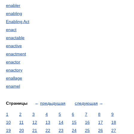
enabler
enabling
Enabling Act
enact
enactable
enactive
enactment
enactor
enactory
enallage
enamel
Страницы
←
предыдущая
следующая
→
1
2
3
4
5
6
7
8
9
10
11
12
13
14
15
16
17
18
19
20
21
22
23
24
25
26
27