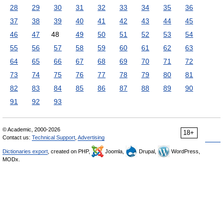
28
29
30
31
32
33
34
35
36
37
38
39
40
41
42
43
44
45
46
47
48
49
50
51
52
53
54
55
56
57
58
59
60
61
62
63
64
65
66
67
68
69
70
71
72
73
74
75
76
77
78
79
80
81
82
83
84
85
86
87
88
89
90
91
92
93
© Academic, 2000-2026
18+
Contact us:
Technical Support
,
Advertising
Dictionaries export
, created on PHP,
Joomla,
Drupal,
WordPress,
MODx.