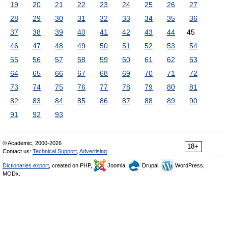
19
20
21
22
23
24
25
26
27
28
29
30
31
32
33
34
35
36
37
38
39
40
41
42
43
44
45
46
47
48
49
50
51
52
53
54
55
56
57
58
59
60
61
62
63
64
65
66
67
68
69
70
71
72
73
74
75
76
77
78
79
80
81
82
83
84
85
86
87
88
89
90
91
92
93
© Academic, 2000-2026
18+
Contact us:
Technical Support
,
Advertising
Dictionaries export
, created on PHP,
Joomla,
Drupal,
WordPress,
MODx.