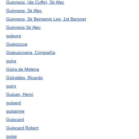
Guinness, (de Cuffe), Sir Alec
Guinness, Sir Alec
Guinness, Sir Benjamin Lee, 1st Baronet
Guinness,Sir Alec
guipure
Guipúzcoa
Guipuzcoana, Compañía
guira
Güira de Melena
Güiraldes, Ricardo
guiro
Guisan, Henri
guisard
guisarme
Guiscard
Guiscard,Robert
guise