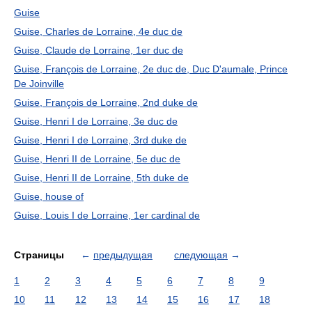
Guise
Guise, Charles de Lorraine, 4e duc de
Guise, Claude de Lorraine, 1er duc de
Guise, François de Lorraine, 2e duc de, Duc D'aumale, Prince
De Joinville
Guise, François de Lorraine, 2nd duke de
Guise, Henri I de Lorraine, 3e duc de
Guise, Henri I de Lorraine, 3rd duke de
Guise, Henri II de Lorraine, 5e duc de
Guise, Henri II de Lorraine, 5th duke de
Guise, house of
Guise, Louis I de Lorraine, 1er cardinal de
Страницы
←
предыдущая
следующая
→
1
2
3
4
5
6
7
8
9
10
11
12
13
14
15
16
17
18