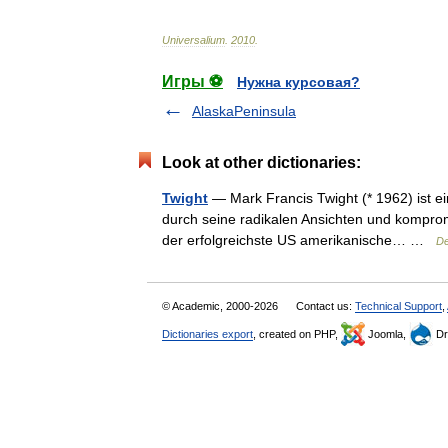
Universalium
.
2010
.
Игры ⚽
Нужна курсовая?
AlaskaPeninsula
Look at other dictionaries:
Twight
— Mark Francis Twight (* 1962) ist e
durch seine radikalen Ansichten und komprom
der erfolgreichste US amerikanische… …
De
© Academic, 2000-2026
Contact us:
Technical Support
,
Dictionaries export
, created on PHP,
Joomla,
Dr