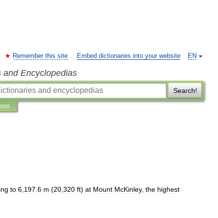
Remember this site
Embed dictionaries into your website
EN
s and Encyclopedias
Search!
ions
ing
to
6
,
197
.
6
m
(
20
,
320
ft
)
at
Mount
McKinley
,
the
highest