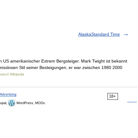
AlaskaStandard Time
in US amerikanischer Extrem Bergsteiger. Mark Twight ist bekannt
isslosen Stil seiner Besteigungen, er war zwischen 1980 2000
utsch Wikipedia
Advertising
18+
upal,
WordPress, MODx.