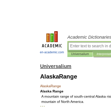
Academic Dictionarie
en-academic.com
Universalium
Interpretat
Universalium
AlaskaRange
AlaskaRange
Alaska
Range
A
mountain
range
of
south
-
central
Alaska
ris
mountain
of
North
America
.
* * *