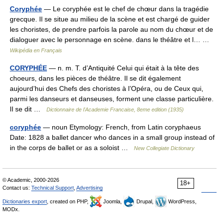
Coryphée
— Le coryphée est le chef de chœur dans la tragédie
grecque. Il se situe au milieu de la scène et est chargé de guider
les choristes, de prendre parfois la parole au nom du chœur et de
dialoguer avec le personnage en scène. dans le théâtre et l… …
Wikipédia en Français
CORYPHÉE
— n. m. T. d’Antiquité Celui qui était à la tête des
choeurs, dans les pièces de théâtre. Il se dit également
aujourd’hui des Chefs des choristes à l’Opéra, ou de Ceux qui,
parmi les danseurs et danseuses, forment une classe particulière.
Il se dit …
Dictionnaire de l'Academie Francaise, 8eme edition (1935)
coryphée
— noun Etymology: French, from Latin coryphaeus
Date: 1828 a ballet dancer who dances in a small group instead of
in the corps de ballet or as a soloist …
New Collegiate Dictionary
© Academic, 2000-2026
18+
Contact us:
Technical Support
,
Advertising
Dictionaries export
, created on PHP,
Joomla,
Drupal,
WordPress,
MODx.