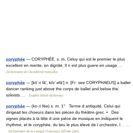
coryphée
— CORYPHÉE. s. m. Celuy qui est le premier le plus
excellent en merite, en dignité, Il n est plus guere en usage …
Dictionnaire de l'Académie française
coryphée
— [kō΄ri fā′, kôr΄əfā′] n. [Fr: see CORYPHAEUS] a ballet
dancer ranking just above the corps de ballet and below the
soloists …
English World dictionary
coryphée
— (ko ri fée) s. m. 1° Terme d antiquité. Celui qui
dirigeait les choeurs dans les pièces du théâtre grec. • Des
signes placés à la tête d une pièce de musique en indiquent le
rhythme, et le coryphée, du lieu le plus élevé de l orchestre, l… …
Dictionnaire de la Langue Française d'Émile Littré