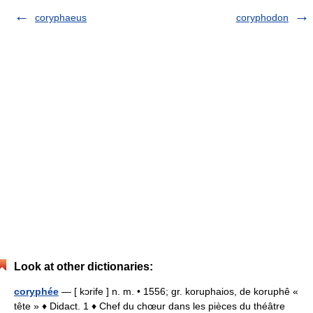
coryphaeus
coryphodon
Look at other dictionaries:
coryphée
— [ kɔrife ] n. m. • 1556; gr. koruphaios, de koruphê «
tête » ♦ Didact. 1 ♦ Chef du chœur dans les pièces du théâtre