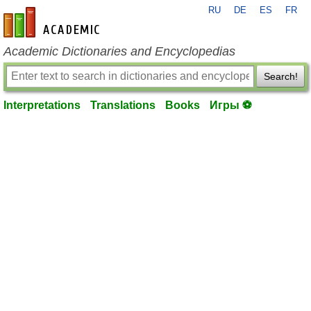
RU
DE
ES
FR
en-academic.com
Academic Dictionaries and Encyclopedias
Search!
Interpretations
Translations
Books
Игры ⚽