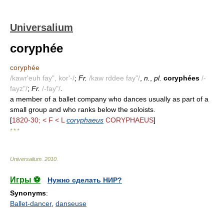
Universalium
coryphée
coryphée
/kawr'euh fay", kor'-/
;
Fr.
/kaw rddee fay"/
,
n.
,
pl.
coryphées
/-
fayz"/
;
Fr.
/-fay"/
.
a member of a ballet company who dances usually as part of a
small group and who ranks below the soloists.
[
1820-30; < F < L
coryphaeus
CORYPHAEUS
]
* * *
Universalium
.
2010
.
Игры ⚽
Нужно сделать НИР?
Synonyms
:
Ballet-dancer
,
danseuse