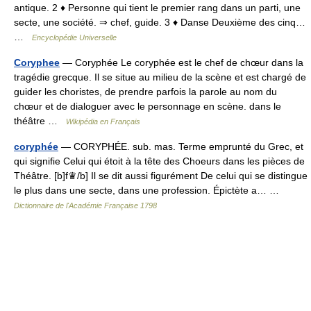
antique. 2 ♦ Personne qui tient le premier rang dans un parti, une
secte, une société. ⇒ chef, guide. 3 ♦ Danse Deuxième des cinq…
…
Encyclopédie Universelle
Coryphee
— Coryphée Le coryphée est le chef de chœur dans la
tragédie grecque. Il se situe au milieu de la scène et est chargé de
guider les choristes, de prendre parfois la parole au nom du
chœur et de dialoguer avec le personnage en scène. dans le
théâtre …
Wikipédia en Français
coryphée
— CORYPHÉE. sub. mas. Terme emprunté du Grec, et
qui signifie Celui qui étoit à la tête des Choeurs dans les pièces de
Théâtre. [b]f♛/b] Il se dit aussi figurément De celui qui se distingue
le plus dans une secte, dans une profession. Épictète a… …
Dictionnaire de l'Académie Française 1798