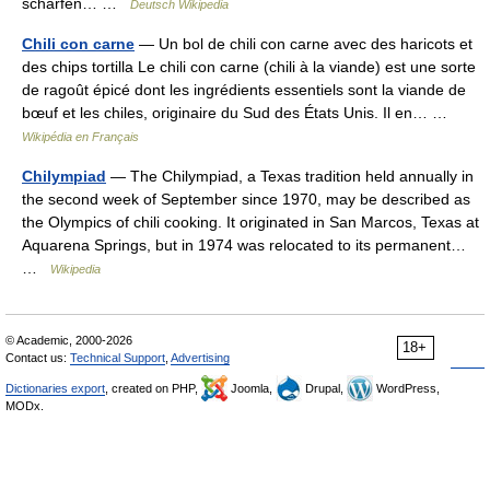
scharfen… …
Deutsch Wikipedia
Chili con carne
— Un bol de chili con carne avec des haricots et
des chips tortilla Le chili con carne (chili à la viande) est une sorte
de ragoût épicé dont les ingrédients essentiels sont la viande de
bœuf et les chiles, originaire du Sud des États Unis. Il en… …
Wikipédia en Français
Chilympiad
— The Chilympiad, a Texas tradition held annually in
the second week of September since 1970, may be described as
the Olympics of chili cooking. It originated in San Marcos, Texas at
Aquarena Springs, but in 1974 was relocated to its permanent…
…
Wikipedia
© Academic, 2000-2026
18+
Contact us:
Technical Support
,
Advertising
Dictionaries export
, created on PHP,
Joomla,
Drupal,
WordPress,
MODx.