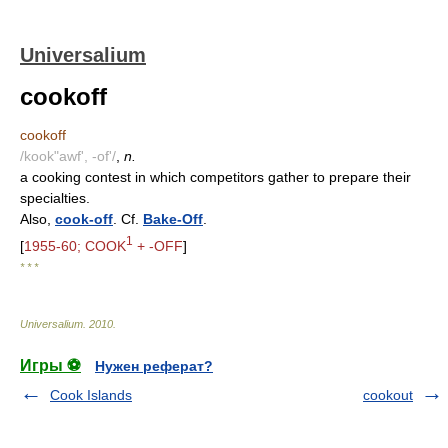
Universalium
cookoff
cookoff
/kook"awf', -of'/
,
n.
a cooking contest in which competitors gather to prepare their
specialties.
Also,
cook-off
. Cf.
Bake-Off
.
1
[
1955-60; COOK
+ -OFF
]
* * *
Universalium
.
2010
.
Игры ⚽
Нужен реферат?
Cook Islands
cookout