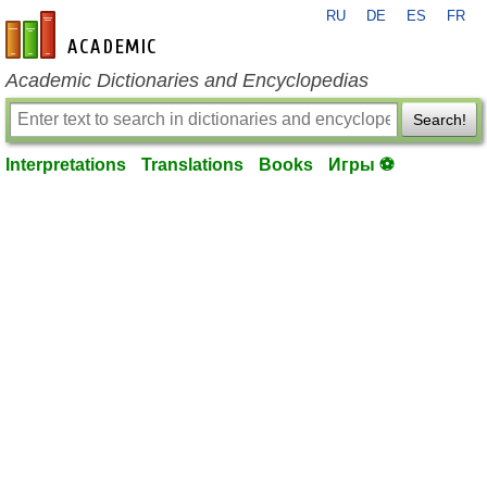
RU
DE
ES
FR
en-academic.com
Academic Dictionaries and Encyclopedias
Search!
Interpretations
Translations
Books
Игры ⚽