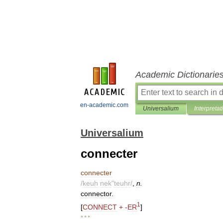
Academic Dictionarie
en-academic.com
Universalium
Interpretat
Universalium
connecter
connecter
/
keuh
nek
"
teuhr
/
,
n
.
connector
.
1
[
CONNECT
+ -
ER
]
* * *