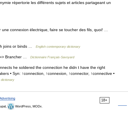
e répertorie les différents sujets et articles partageant un
une connexion électrique, faire se toucher des fils, quoi! …
h joins or binds …
English contemporary dictionary
 ; => Brancher …
Dictionnaire Français-Savoyard
nnects he soldered the connection he didn t have the right
kers • Syn: ↑connection, ↑connexion, ↑connector, ↑connective •
 dictionary
Advertising
18+
upal,
WordPress, MODx.