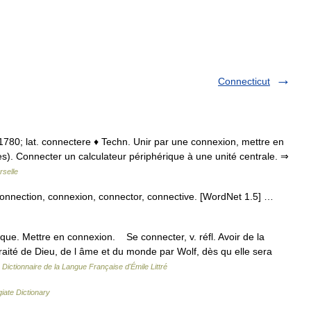
Connecticut
• 1780; lat. connectere ♦ Techn. Unir par une connexion, mettre en
ues). Connecter un calculateur périphérique à une unité centrale. ⇒
rselle
onnection, connexion, connector, connective. [WordNet 1.5] …
que. Mettre en connexion. Se connecter, v. réfl. Avoir de la
traité de Dieu, de l âme et du monde par Wolf, dès qu elle sera
…
Dictionnaire de la Langue Française d'Émile Littré
iate Dictionary