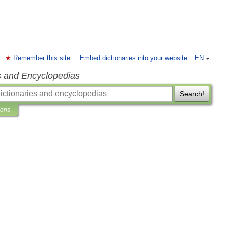
Remember this site
Embed dictionaries into your website
EN
s and Encyclopedias
Search!
ions