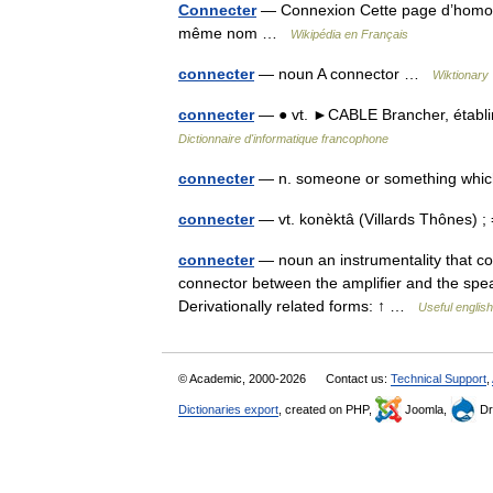
Connecter
— Connexion Cette page d’homonymi
même nom …
Wikipédia en Français
connecter
— noun A connector …
Wiktionary
connecter
— ● vt. ►CABLE Brancher, établir 
Dictionnaire d'informatique francophone
connecter
— n. someone or something whic
connecter
— vt. konèktâ (Villards Thônes)
connecter
— noun an instrumentality that co
connector between the amplifier and the spea
Derivationally related forms: ↑ …
Useful english
© Academic, 2000-2026
Contact us:
Technical Support
,
Dictionaries export
, created on PHP,
Joomla,
Dr