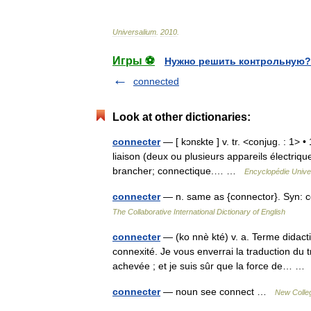
Universalium
.
2010
.
Игры ⚽
Нужно решить контрольную?
connected
Look at other dictionaries:
connecter
— [ kɔnɛkte ] v. tr. <conjug. : 1> 
liaison (deux ou plusieurs appareils électriq
brancher; connectique.… …
Encyclopédie Unive
connecter
— n. same as {connector}. Syn: c
The Collaborative International Dictionary of English
connecter
— (ko nnè kté) v. a. Terme didacti
connexité. Je vous enverrai la traduction du 
achevée ; et je suis sûr que la force de… 
connecter
— noun see connect …
New Colleg