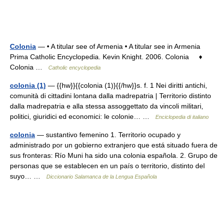
Colonia
— • A titular see of Armenia • A titular see in Armenia
Prima Catholic Encyclopedia. Kevin Knight. 2006. Colonia ♦
Colonia …
Catholic encyclopedia
colonia (1)
— {{hw}}{{colonia (1)}{{/hw}}s. f. 1 Nei diritti antichi,
comunità di cittadini lontana dalla madrepatria | Territorio distinto
dalla madrepatria e alla stessa assoggettato da vincoli militari,
politici, giuridici ed economici: le colonie… …
Enciclopedia di italiano
colonia
— sustantivo femenino 1. Territorio ocupado y
administrado por un gobierno extranjero que está situado fuera de
sus fronteras: Río Muni ha sido una colonia española. 2. Grupo de
personas que se establecen en un país o territorio, distinto del
suyo… …
Diccionario Salamanca de la Lengua Española