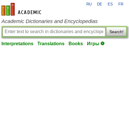
RU
DE
ES
FR
en-academic.com
Academic Dictionaries and Encyclopedias
Search!
Interpretations
Translations
Books
Игры ⚽