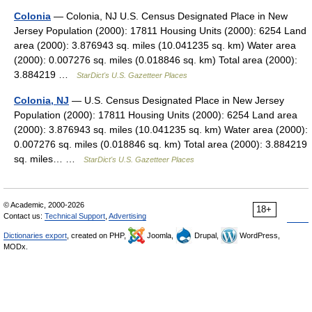
Colonia
— Colonia, NJ U.S. Census Designated Place in New
Jersey Population (2000): 17811 Housing Units (2000): 6254 Land
area (2000): 3.876943 sq. miles (10.041235 sq. km) Water area
(2000): 0.007276 sq. miles (0.018846 sq. km) Total area (2000):
3.884219 …
StarDict's U.S. Gazetteer Places
Colonia, NJ
— U.S. Census Designated Place in New Jersey
Population (2000): 17811 Housing Units (2000): 6254 Land area
(2000): 3.876943 sq. miles (10.041235 sq. km) Water area (2000):
0.007276 sq. miles (0.018846 sq. km) Total area (2000): 3.884219
sq. miles… …
StarDict's U.S. Gazetteer Places
© Academic, 2000-2026
18+
Contact us:
Technical Support
,
Advertising
Dictionaries export
, created on PHP,
Joomla,
Drupal,
WordPress,
MODx.