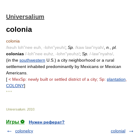
Universalium
colonia
colonia
/keuh loh"nee euh, -lohn"yeuh/
;
Sp.
/kaw law"nyah/
,
n.
,
pl.
colonias
/-loh"nee euhz, -lohn"yeuhz/
;
Sp.
/-law"nyahs/
.
(in the
southwestern
U.S.) a city neighborhood or a rural
settlement inhabited predominantly by Mexicans or Mexican
Americans.
[
< MexSp: newly built or settled district of a city; Sp:
plantation
,
COLONY
]
* * *
Universalium
.
2010
.
Игры ⚽
Нужен реферат?
colonelcy
colonial