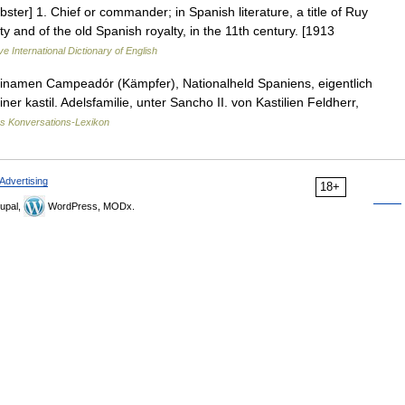
ebster] 1. Chief or commander; in Spanish literature, a title of Ruy
ty and of the old Spanish royalty, in the 11th century. [1913
ve International Dictionary of English
einamen Campeadór (Kämpfer), Nationalheld Spaniens, eigentlich
r kastil. Adelsfamilie, unter Sancho II. von Kastilien Feldherr,
es Konversations-Lexikon
Advertising
18+
upal,
WordPress, MODx.