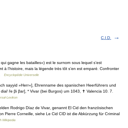
C.I.D.
i gagne les batailles») est le surnom sous lequel s’est
nt à l’histoire, mais la légende très tôt s’en est emparé. Confronter
 …
Encyclopédie Universelle
abisch sayyid »Herr«], Ehrenname des spanischen Heerführers und
diaȓ ȓe βi βar], * Vivar (bei Burgos) um 1043, ✝ Valencia 10. 7.
rsal-Lexikon
den Rodrigo Díaz de Vivar, genannt El Cid den französischen
n Pierre Corneille, siehe Le Cid CID ist die Abkürzung für Criminal
h Wikipedia