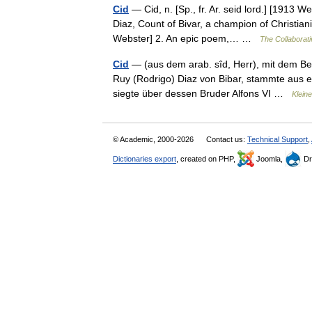
Cid
— Cid, n. [Sp., fr. Ar. seid lord.] [1913 W
Diaz, Count of Bivar, a champion of Christiani
Webster] 2. An epic poem,… …
The Collaborati
Cid
— (aus dem arab. sîd, Herr), mit dem B
Ruy (Rodrigo) Diaz von Bibar, stammte aus eine
siegte über dessen Bruder Alfons VI …
Klein
© Academic, 2000-2026
Contact us:
Technical Support
,
Dictionaries export
, created on PHP,
Joomla,
Dr