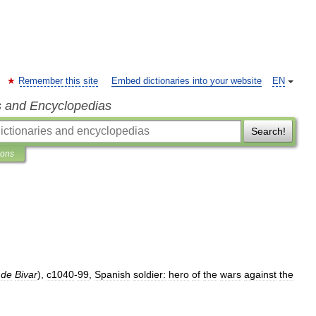
Remember this site
Embed dictionaries into your website
EN
s and Encyclopedias
Search!
ions
de
Bivar
),
c1040
-
99
,
Spanish
soldier:
hero
of
the
wars
against
the