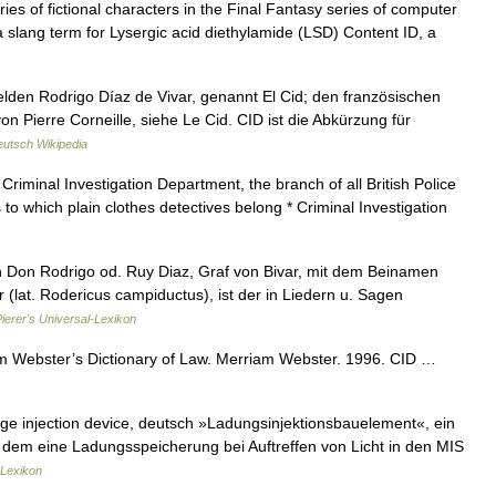
ies of fictional characters in the Final Fantasy series of computer
 slang term for Lysergic acid diethylamide (LSD) Content ID, a
den Rodrigo Díaz de Vivar, genannt El Cid; den französischen
on Pierre Corneille, siehe Le Cid. CID ist die Abkürzung für
utsch Wikipedia
 Criminal Investigation Department, the branch of all British Police
 which plain clothes detectives belong * Criminal Investigation
tlich Don Rodrigo od. Ruy Diaz, Graf von Bivar, mit dem Beinamen
 (lat. Rodericus campiductus), ist der in Liedern u. Sagen
ierer's Universal-Lexikon
am Webster’s Dictionary of Law. Merriam Webster. 1996. CID …
ge injection device, deutsch »Ladungsinjektionsbauelement«, ein
dem eine Ladungsspeicherung bei Auftreffen von Licht in den MIS
-Lexikon