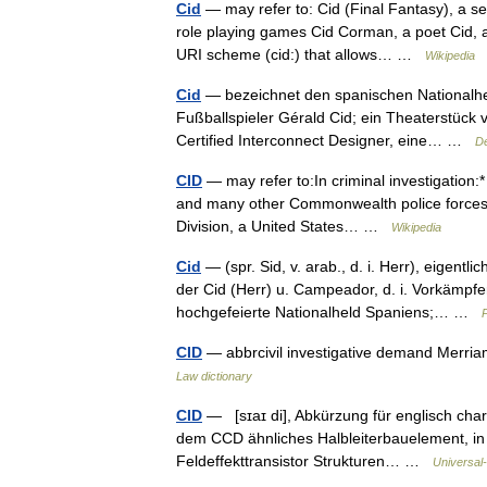
Cid
— may refer to: Cid (Final Fantasy), a ser
role playing games Cid Corman, a poet Cid, a
URI scheme (cid:) that allows… …
Wikipedia
Cid
— bezeichnet den spanischen Nationalhel
Fußballspieler Gérald Cid; ein Theaterstück v
Certified Interconnect Designer, eine… …
De
CID
— may refer to:In criminal investigation:*
and many other Commonwealth police forces to
Division, a United States… …
Wikipedia
Cid
— (spr. Sid, v. arab., d. i. Herr), eigen
der Cid (Herr) u. Campeador, d. i. Vorkämpfer
hochgefeierte Nationalheld Spaniens;… …
P
CID
— abbrcivil investigative demand Merri
Law dictionary
CID
— [sɪaɪ di], Abkürzung für englisch char
dem CCD ähnliches Halbleiterbauelement, in 
Feldeffekttransistor Strukturen… …
Universal