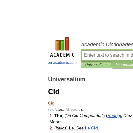
Academic Dictionarie
en-academic.com
Universalium
Interpretat
Universalium
Cid
Cid
/
sid
/
;
Sp
.
/
theed
/
,
n
.
1
.
The
, (
"
El
Cid
Campeador
"
) (
Rodrigo
Díaz
Moors
.
2
.
(
italics
)
Le
.
See
Le
Cid
.