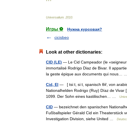
* * *
Universalium
.
2010
.
Игры ⚽
Нужна курсовая?
cicisbeo
Look at other dictionaries:
CID (LE)
— Le Cid Campeador (le «seigneur qu
immortalisé Rodrigo Diaz de Bivar. Il appartie
la geste épique aux documents qui nous…
Cid, El
— [ tsiːt, siːt, spanisch θiȓ, von ar
Nationalhelden Rodrigo (Ruy) Díaz de Vivar [ 
1099. Der Sohn eines kastilischen… …
Unive
CID
— bezeichnet den spanischen Nationalhel
Fußballspieler Gérald Cid ein Theaterstück vo
Investigation Division, siehe United …
Deutsc