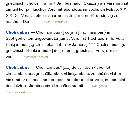
griechisch: cholos = lahm + Jambus; auch Skazon) als Versmaß ist
ein antiker jambischer Vers mit Spondeus im sechsten Fuß. X X X
X X Der Vers ist eher disharmonisch, um den Hörer stutzig zu
machen. Der… …
Deutsch Wikipedia
Choliambus
— Chol|iam|bus 〈[ çoljạm ] m.; , iạm|ben〉 in
Spottgedichten angewandter jamb. Vers mit Trochäus im 6. Fuß,
Hinkjambus [<grch. cholos „lahm“ + Jambus] * * * Choliạmbus [ç ;
griechisch »Hinkiambus«] der, /...ben, griechisch Vers, der sich
vom …
Universal-Lexikon
Choliambus
— Chol|iam|bus* [ç...] der; , ...ben <über lat.
choliambus aus gr. chōlíambos »Hinkjambus« zu chōlós »lahm,
hinkend«> ein aus Jamben bestehender antiker Vers, in dem statt
des letzten ↑Jambus ein ↑Trochäus auftritt …
Das große
Fremdwörterbuch