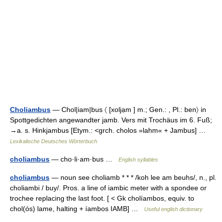
Choliambus
— Chol|iam|bus 〈 [xoljạm ] m.; Gen.: , Pl.: ben〉 in
Spottgedichten angewandter jamb. Vers mit Trochäus im 6. Fuß;
→a. s. Hinkjambus [Etym.: <grch. cholos »lahm« + Jambus] …
Lexikalische Deutsches Wörterbuch
choliambus
— cho·li·am·bus …
English syllables
choliambus
— noun see choliamb * * * /koh lee am beuhs/, n., pl.
choliambi / buy/. Pros. a line of iambic meter with a spondee or
trochee replacing the last foot. [ < Gk cholíambos, equiv. to
chol(ós) lame, halting + íambos IAMB] …
Useful english dictionary