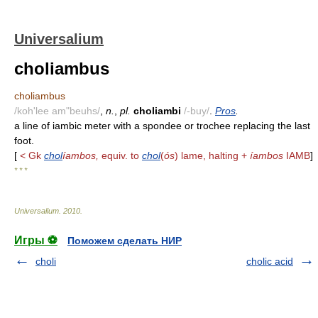
Universalium
choliambus
choliambus
/koh'lee am"beuhs/
,
n.
,
pl.
choliambi
/-buy/
.
Pros
.
a line of iambic meter with a spondee or trochee replacing the last
foot.
[
< Gk
chol
íambos,
equiv. to
chol
(
ós
) lame, halting +
íambos
IAMB
]
* * *
Universalium
.
2010
.
Игры ⚽
Поможем сделать НИР
choli
cholic acid