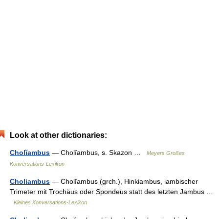
Look at other dictionaries:
Cholĭambus
— Cholĭambus, s. Skazon …
Meyers Großes
Konversations-Lexikon
Choliambus
— Cholĭambus (grch.), Hinkiambus, iambischer
Trimeter mit Trochäus oder Spondeus statt des letzten Jambus …
Kleines Konversations-Lexikon