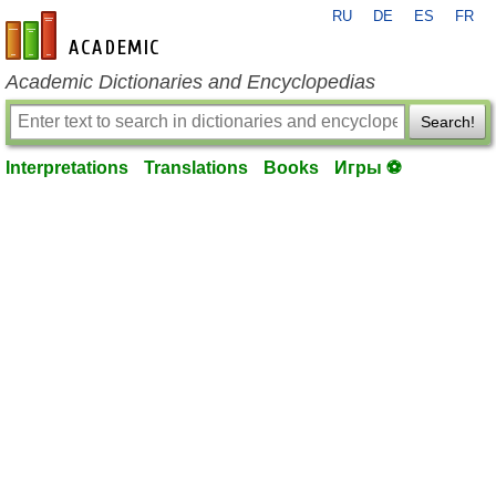
RU
DE
ES
FR
en-academic.com
Academic Dictionaries and Encyclopedias
Search!
Interpretations
Translations
Books
Игры ⚽