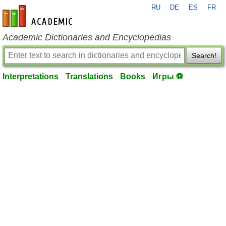
RU
DE
ES
FR
en-academic.com
Academic Dictionaries and Encyclopedias
Search!
Interpretations
Translations
Books
Игры ⚽