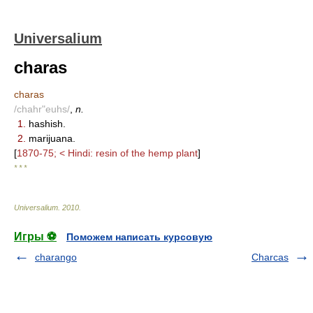
Universalium
charas
charas
/chahr"euhs/
,
n.
1.
hashish.
2.
marijuana.
[
1870-75; < Hindi: resin of the hemp plant
]
* * *
Universalium
.
2010
.
Игры ⚽
Поможем написать курсовую
charango
Charcas