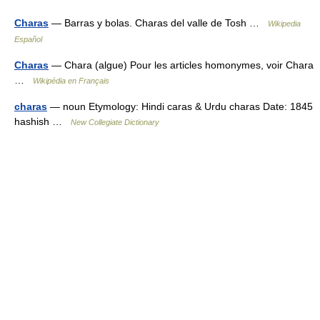
Charas
— Barras y bolas. Charas del valle de Tosh …
Wikipedia
Español
Charas
— Chara (algue) Pour les articles homonymes, voir Chara
…
Wikipédia en Français
charas
— noun Etymology: Hindi caras & Urdu charas Date: 1845
hashish …
New Collegiate Dictionary