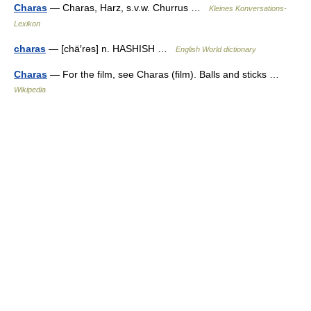
Charas
— Charas, Harz, s.v.w. Churrus …
Kleines Konversations-
Lexikon
charas
— [chä′rəs] n. HASHISH …
English World dictionary
Charas
— For the film, see Charas (film). Balls and sticks …
Wikipedia