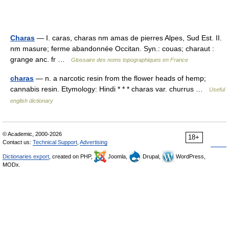
Charas
— I. caras, charas nm amas de pierres Alpes, Sud Est. II.
nm masure; ferme abandonnée Occitan. Syn.: couas; charaut :
grange anc. fr …
Glossaire des noms topographiques en France
charas
— n. a narcotic resin from the flower heads of hemp;
cannabis resin. Etymology: Hindi * * * charas var. churrus …
Useful
english dictionary
© Academic, 2000-2026
18+
Contact us:
Technical Support
,
Advertising
Dictionaries export
, created on PHP,
Joomla,
Drupal,
WordPress,
MODx.