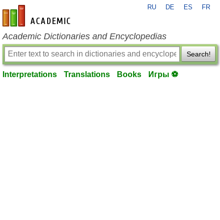
RU
DE
ES
FR
en-academic.com
Academic Dictionaries and Encyclopedias
Search!
Interpretations
Translations
Books
Игры ⚽