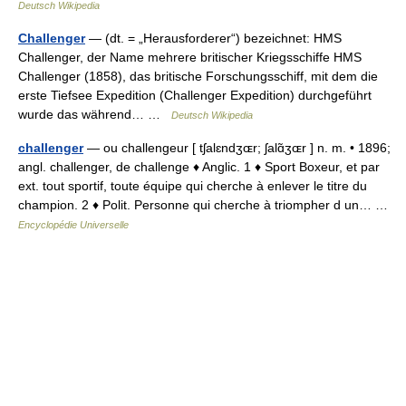
Deutsch Wikipedia
Challenger
— (dt. = „Herausforderer“) bezeichnet: HMS
Challenger, der Name mehrere britischer Kriegsschiffe HMS
Challenger (1858), das britische Forschungsschiff, mit dem die
erste Tiefsee Expedition (Challenger Expedition) durchgeführt
wurde das während… …
Deutsch Wikipedia
challenger
— ou challengeur [ tʃalɛndʒɶr; ʃalɑ̃ʒɶr ] n. m. • 1896;
angl. challenger, de challenge ♦ Anglic. 1 ♦ Sport Boxeur, et par
ext. tout sportif, toute équipe qui cherche à enlever le titre du
champion. 2 ♦ Polit. Personne qui cherche à triompher d un… …
Encyclopédie Universelle