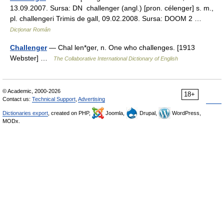
13.09.2007. Sursa: DN challenger (angl.) [pron. célenger] s. m.,
pl. challengeri Trimis de gall, 09.02.2008. Sursa: DOOM 2 …
Dicționar Român
Challenger
— Chal len*ger, n. One who challenges. [1913
Webster] …
The Collaborative International Dictionary of English
© Academic, 2000-2026
18+
Contact us:
Technical Support
,
Advertising
Dictionaries export
, created on PHP,
Joomla,
Drupal,
WordPress,
MODx.