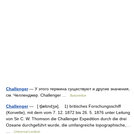
Challenger
— У этого термина существуют и другие значения,
см. Челленджер. Challenger …
Википедия
Challenger
— [ tʃælɪndʒə], 1) britisches Forschungsschiff
(Korvette), mit dem vom 7. 12. 1872 bis 26. 5. 1876 unter Leitung
von Sir C. W. Thomson die Challenger Expedition durch die drei
Ozeane durchgeführt wurde, die umfangreiche topographische,…
…
Universal-Lexikon