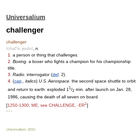
Universalium
challenger
challenger
/chal"in jeuhr/
,
n.
1.
a person or thing that challenges.
2.
Boxing.
a boxer who fights a champion for his championship
title.
3.
Radio.
interrogator (
def
. 2).
4.
(
cap
., italics
)
U.S. Aerospace.
the second space shuttle to orbit
1
and return to earth: exploded 1
/
min. after launch on Jan. 28,
2
1986, causing the death of all seven on board.
1
[
1250-1300; ME; see CHALLENGE, -ER
]
* * *
Universalium
.
2010
.