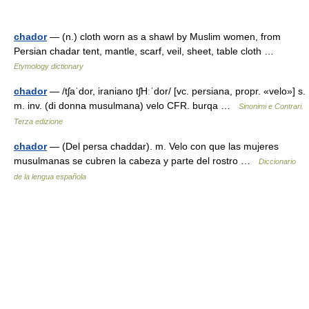
chador
— (n.) cloth worn as a shawl by Muslim women, from
Persian chadar tent, mantle, scarf, veil, sheet, table cloth …
Etymology dictionary
chador
— /tʃaˈdor, iraniano tʃHːˈdor/ [vc. persiana, propr. «velo»] s.
m. inv. (di donna musulmana) velo CFR. burqa …
Sinonimi e Contrari.
Terza edizione
chador
— (Del persa chaddar). m. Velo con que las mujeres
musulmanas se cubren la cabeza y parte del rostro …
Diccionario
de la lengua española