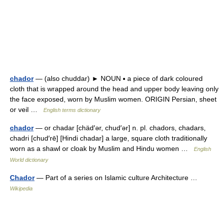
chador
— (also chuddar) ► NOUN ▪ a piece of dark coloured
cloth that is wrapped around the head and upper body leaving only
the face exposed, worn by Muslim women. ORIGIN Persian, sheet
or veil …
English terms dictionary
chador
— or chadar [chäd′ər, chud′ər] n. pl. chadors, chadars,
chadri [chud′rē] [Hindi chadar] a large, square cloth traditionally
worn as a shawl or cloak by Muslim and Hindu women …
English
World dictionary
Chador
— Part of a series on Islamic culture Architecture …
Wikipedia