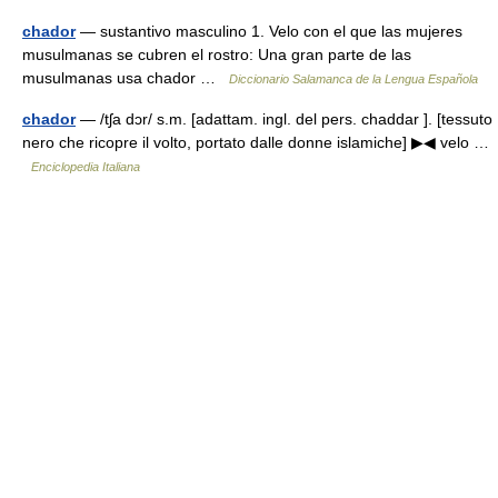
chador
— sustantivo masculino 1. Velo con el que las mujeres
musulmanas se cubren el rostro: Una gran parte de las
musulmanas usa chador …
Diccionario Salamanca de la Lengua Española
chador
— /tʃa dɔr/ s.m. [adattam. ingl. del pers. chaddar ]. [tessuto
nero che ricopre il volto, portato dalle donne islamiche] ▶◀ velo …
Enciclopedia Italiana