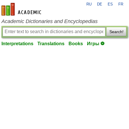
RU
DE
ES
FR
en-academic.com
Academic Dictionaries and Encyclopedias
Search!
Interpretations
Translations
Books
Игры ⚽