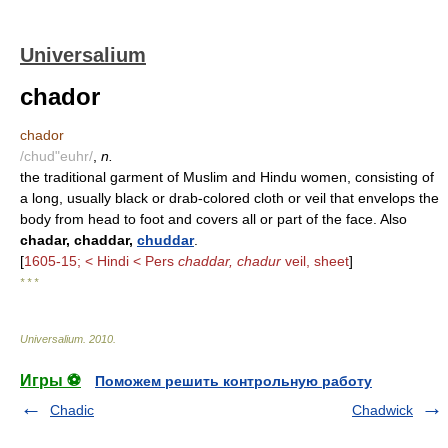
Universalium
chador
chador
/chud"euhr/
,
n.
the traditional garment of Muslim and Hindu women, consisting of
a long, usually black or drab-colored cloth or veil that envelops the
body from head to foot and covers all or part of the face. Also
chadar, chaddar,
chuddar
.
[
1605-15; < Hindi < Pers
chaddar, chadur
veil, sheet
]
* * *
Universalium
.
2010
.
Игры ⚽
Поможем решить контрольную работу
Chadic
Chadwick