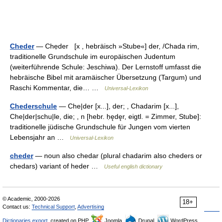
Cheder
— Chẹder [x , hebräisch »Stube«] der, /Chada rim,
traditionelle Grundschule im europäischen Judentum
(weiterführende Schule: Jeschiwa). Der Lernstoff umfasst die
hebräische Bibel mit aramäischer Übersetzung (Targum) und
Raschi Kommentar, die… …
Universal-Lexikon
Chederschule
— Che|der [x...], der; , Chadarim [x...],
Che|der|schu|le, die; , n [hebr. ḥędęr, eigtl. = Zimmer, Stube]:
traditionelle jüdische Grundschule für Jungen vom vierten
Lebensjahr an …
Universal-Lexikon
cheder
— noun also chedar (plural chadarim also cheders or
chedars) variant of heder …
Useful english dictionary
© Academic, 2000-2026
18+
Contact us:
Technical Support
,
Advertising
Dictionaries export
, created on PHP,
Joomla,
Drupal,
WordPress,