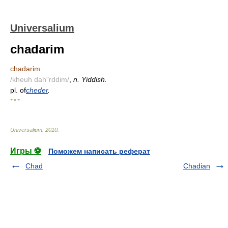
Universalium
chadarim
chadarim
/kheuh dah"rddim/
,
n. Yiddish.
pl. of
cheder
.
* * *
Universalium
.
2010
.
Игры ⚽
Поможем написать реферат
Chad
Chadian