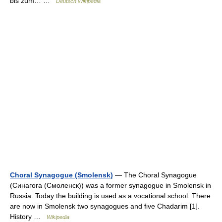
bis zum… …
Deutsch Wikipedia
Choral Synagogue (Smolensk)
— The Choral Synagogue
(Синагога (Смоленск)) was a former synagogue in Smolensk in
Russia. Today the building is used as a vocational school. There
are now in Smolensk two synagogues and five Chadarim [1].
History …
Wikipedia