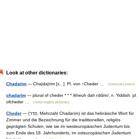
Look at other dictionaries:
Chadarim
— Cha|da|rim [x...]: Pl. von ↑Cheder …
Universal-Lexikon
chadarim
— plural of cheder * * * /kheuh dah rddim/, n. Yiddish. pl.
ofcheder …
Useful english dictionary
Cheder
— (‏חֶדֶר‎, Mehrzahl Chadarim) ist das hebräische Wort für
Zimmer und die Bezeichnung für die traditionellen, religiös
geprägten Schulen, wie sie im westeuropäischen Judentum bis
zum Ende des 18. Jahrhunderts, im osteuropäischen Judentum