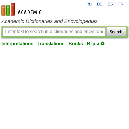
RU
DE
ES
FR
en-academic.com
Academic Dictionaries and Encyclopedias
Search!
Interpretations
Translations
Books
Игры ⚽