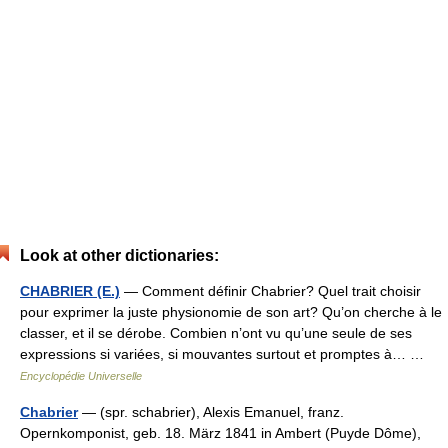
Look at other dictionaries:
CHABRIER (E.)
— Comment définir Chabrier? Quel trait choisir
pour exprimer la juste physionomie de son art? Qu’on cherche à le
classer, et il se dérobe. Combien n’ont vu qu’une seule de ses
expressions si variées, si mouvantes surtout et promptes à… …
Encyclopédie Universelle
Chabrier
— (spr. schabrier), Alexis Emanuel, franz.
Opernkomponist, geb. 18. März 1841 in Ambert (Puyde Dôme),