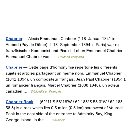
Chabrier
— Alexis Emmanuel Chabrier (* 18. Januar 1841 in
Ambert (Puy de Dôme); † 13. September 1894 in Paris) war ein
französischer Komponist und Pianist. Leben Emmanuel Chabrier
Emmanuel Chabrier war …
Deutsch Wikipedia
Chabrier
— Cette page d’homonymie répertorie les différents
sujets et articles partageant un même nom. Emmanuel Chabrier
(1841 1894), un compositeur français. Jean Paul Chabrier (1954 ),
un romancier français. Marcel Chabrier (1888 1946), un acteur
canadien …
Wikipédia en Français
Chabrier Rock
— (62°11′S 58°18′W / 62.183°S 58.3°W / 62.183;
58.3) is a rock which lies 0.5 miles (0.8 km) southwest of Vaureal
Peak in the east side of the entrance to Admiralty Bay, King
George Island, in the …
Wikipedia