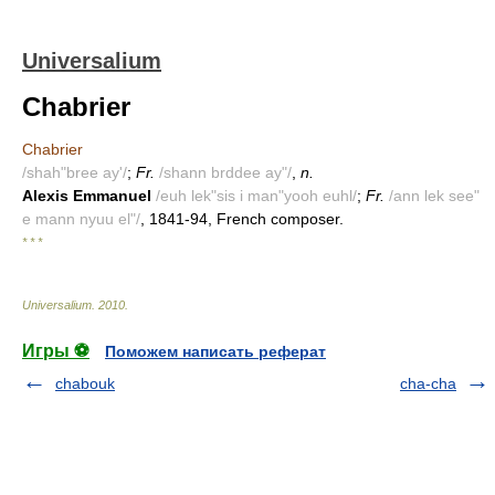
Universalium
Chabrier
Chabrier
/shah"bree ay'/
;
Fr.
/shann brddee ay"/
,
n.
Alexis Emmanuel
/euh lek"sis i man"yooh euhl/
;
Fr.
/ann lek see"
e mann nyuu el"/
, 1841-94, French composer.
* * *
Universalium
.
2010
.
Игры ⚽
Поможем написать реферат
chabouk
cha-cha