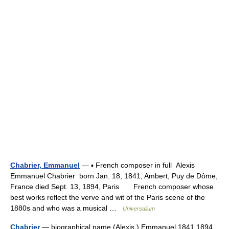
Chabrier, Emmanuel
— ▪ French composer in full Alexis
Emmanuel Chabrier born Jan. 18, 1841, Ambert, Puy de Dôme,
France died Sept. 13, 1894, Paris French composer whose
best works reflect the verve and wit of the Paris scene of the
1880s and who was a musical …
Universalium
Chabrier
— biographical name (Alexis ) Emmanuel 1841 1894