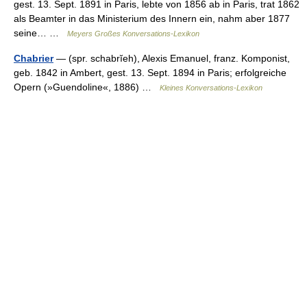
gest. 13. Sept. 1891 in Paris, lebte von 1856 ab in Paris, trat 1862
als Beamter in das Ministerium des Innern ein, nahm aber 1877
seine… …
Meyers Großes Konversations-Lexikon
Chabrier
— (spr. schabrĭeh), Alexis Emanuel, franz. Komponist,
geb. 1842 in Ambert, gest. 13. Sept. 1894 in Paris; erfolgreiche
Opern (»Guendoline«, 1886) …
Kleines Konversations-Lexikon