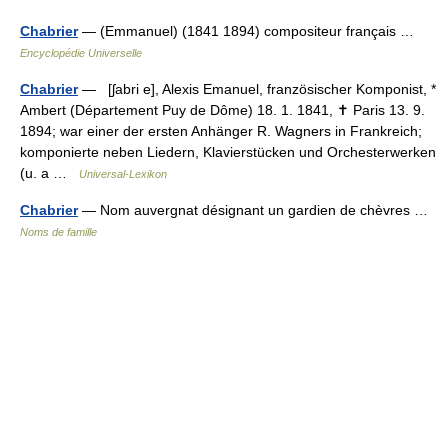
Chabrier
— (Emmanuel) (1841 1894) compositeur français …
Encyclopédie Universelle
Chabrier
— [ʃabri e], Alexis Emanuel, französischer Komponist, *
Ambert (Département Puy de Dôme) 18. 1. 1841, ✝ Paris 13. 9.
1894; war einer der ersten Anhänger R. Wagners in Frankreich;
komponierte neben Liedern, Klavierstücken und Orchesterwerken
(u. a …
Universal-Lexikon
Chabrier
— Nom auvergnat désignant un gardien de chèvres …
Noms de famille