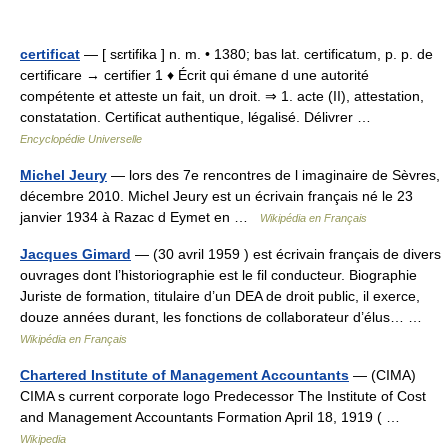
certificat
— [ sɛrtifika ] n. m. • 1380; bas lat. certificatum, p. p. de
certificare → certifier 1 ♦ Écrit qui émane d une autorité
compétente et atteste un fait, un droit. ⇒ 1. acte (II), attestation,
constatation. Certificat authentique, légalisé. Délivrer …
Encyclopédie Universelle
Michel Jeury
— lors des 7e rencontres de l imaginaire de Sèvres,
décembre 2010. Michel Jeury est un écrivain français né le 23
janvier 1934 à Razac d Eymet en …
Wikipédia en Français
Jacques Gimard
— (30 avril 1959 ) est écrivain français de divers
ouvrages dont l’historiographie est le fil conducteur. Biographie
Juriste de formation, titulaire d’un DEA de droit public, il exerce,
douze années durant, les fonctions de collaborateur d’élus… …
Wikipédia en Français
Chartered Institute of Management Accountants
— (CIMA)
CIMA s current corporate logo Predecessor The Institute of Cost
and Management Accountants Formation April 18, 1919 ( …
Wikipedia