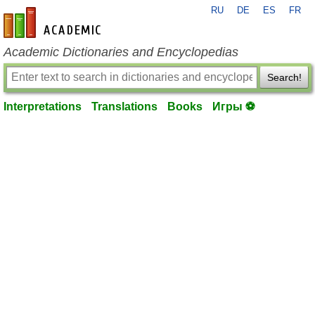
RU
DE
ES
FR
en-academic.com
Academic Dictionaries and Encyclopedias
Search!
Interpretations
Translations
Books
Игры ⚽