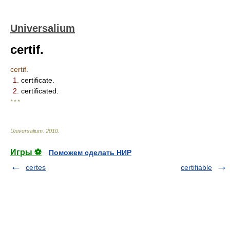
Universalium
certif.
certif.
1.
certificate.
2.
certificated.
* * *
Universalium
.
2010
.
Игры ⚽
Поможем сделать НИР
certes
certifiable