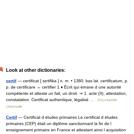
Look at other dictionaries:
certif
— certificat [ sɛrtifika ] n. m. • 1380; bas lat. certificatum, p.
p. de certificare → certifier 1 ♦ Écrit qui émane d une autorité
compétente et atteste un fait, un droit. ⇒ 1. acte (II), attestation,
constatation. Certificat authentique, légalisé …
Encyclopédie
Universelle
Certif
— Certificat d études primaires Le certificat d études
primaires (CEP) était un diplôme sanctionnant la fin de l
enseignement primaire en France et attestant ainsi l acquisition