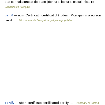
des connaissances de base (écriture, lecture, calcul, histoire… …
Wikipédia en Français
certif
— n.m. Certificat ; certificat d études : Mon gamin a eu son
certif …
Dictionnaire du Français argotique et populaire
certif.
— abbr. certificate certificated certify …
Dictionary of English