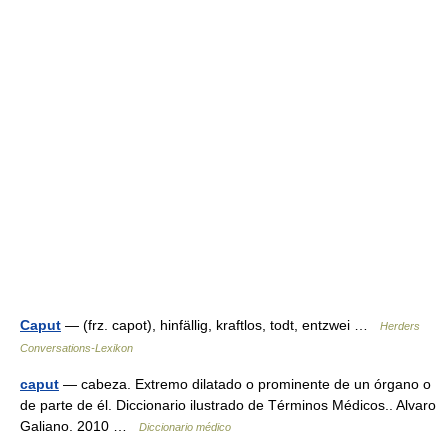
Caput
— (frz. capot), hinfällig, kraftlos, todt, entzwei …
Herders
Conversations-Lexikon
caput
— cabeza. Extremo dilatado o prominente de un órgano o
de parte de él. Diccionario ilustrado de Términos Médicos.. Alvaro
Galiano. 2010 …
Diccionario médico