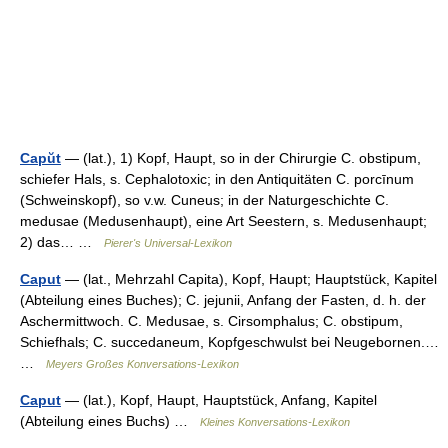
Capŭt
— (lat.), 1) Kopf, Haupt, so in der Chirurgie C. obstipum,
schiefer Hals, s. Cephalotoxic; in den Antiquitäten C. porcīnum
(Schweinskopf), so v.w. Cuneus; in der Naturgeschichte C.
medusae (Medusenhaupt), eine Art Seestern, s. Medusenhaupt;
2) das… …
Pierer's Universal-Lexikon
Caput
— (lat., Mehrzahl Capita), Kopf, Haupt; Hauptstück, Kapitel
(Abteilung eines Buches); C. jejunii, Anfang der Fasten, d. h. der
Aschermittwoch. C. Medusae, s. Cirsomphalus; C. obstipum,
Schiefhals; C. succedaneum, Kopfgeschwulst bei Neugebornen.…
…
Meyers Großes Konversations-Lexikon
Caput
— (lat.), Kopf, Haupt, Hauptstück, Anfang, Kapitel
(Abteilung eines Buchs) …
Kleines Konversations-Lexikon