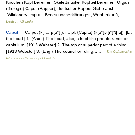
Knochen Kopf bei einem Skelettmuskel Kopfteil bei einem Organ
(Biologie) Caput (Rapper), deutscher Rapper Siehe auch:
Wiktionary: caput – Bedeutungserklärungen, Wortherkunft,… …
Deutsch Wikipedia
Caput
— Ca put (k[=a] p[u^]t), n.; pl. {Capita} (k[a^]p [i^]*t[.a]). [L.,
the head.] 1. (Anat.) The head; also, a knoblike protuberance or
capitulum. [1913 Webster] 2. The top or superior part of a thing.
[1913 Webster] 3. (Eng.) The council or ruling… …
The Collaborative
International Dictionary of English