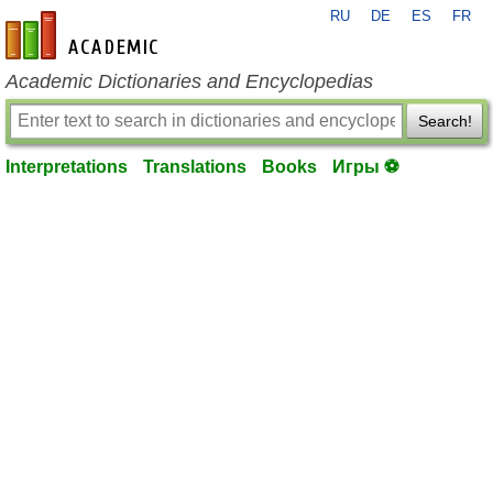
RU
DE
ES
FR
en-academic.com
Academic Dictionaries and Encyclopedias
Search!
Interpretations
Translations
Books
Игры ⚽