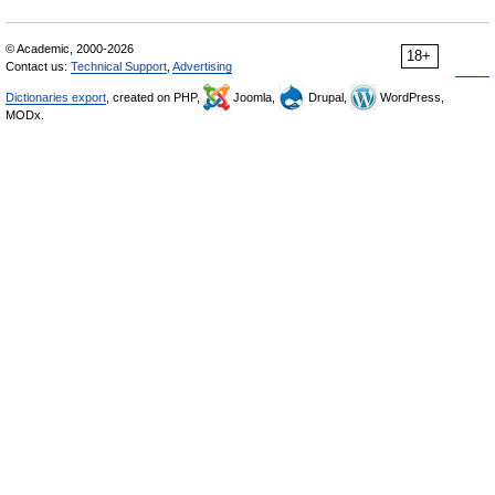
© Academic, 2000-2026
18+
Contact us:
Technical Support
,
Advertising
Dictionaries export
, created on PHP,
Joomla,
Drupal,
WordPress,
MODx.