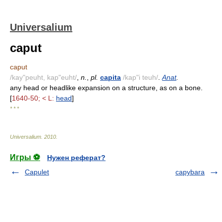
Universalium
caput
caput
/kay"peuht, kap"euht/
,
n.
,
pl.
capita
/kap"i teuh/
.
Anat
.
any head or headlike expansion on a structure, as on a bone.
[
1640-50; < L:
head
]
* * *
Universalium
.
2010
.
Игры ⚽
Нужен реферат?
Capulet
capybara