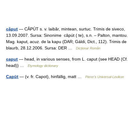
căput
— CĂPÚT s. v. laibăr, mintean, surtuc. Trimis de siveco,
13.09.2007. Sursa: Sinonime căpút ( te), s.n. – Palton, mantou.
Mag. kaput, acuz. de la kapu (DAR; Gáldi, Dict., 112). Trimis de
blaurb, 28.12.2006. Sursa: DER …
Dicționar Român
caput
— head, in various senses, from L. caput (see HEAD (Cf.
head)) …
Etymology dictionary
Capūt
— (v. fr. Capot), hinfällig, matt …
Pierer's Universal-Lexikon