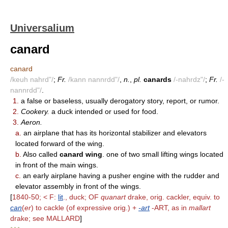
Universalium
canard
canard
/keuh nahrd"/
;
Fr.
/kann nannrdd"/
,
n.
,
pl.
canards
/-nahrdz"/
;
Fr.
/-
nannrdd"/
.
1.
a false or baseless, usually derogatory story, report, or rumor.
2.
Cookery.
a duck intended or used for food.
3.
Aeron.
a.
an airplane that has its horizontal stabilizer and elevators
located forward of the wing.
b.
Also called
canard wing
. one of two small lifting wings located
in front of the main wings.
c.
an early airplane having a pusher engine with the rudder and
elevator assembly in front of the wings.
[
1840-50; < F:
lit
., duck; OF
quanart
drake, orig. cackler, equiv. to
can
(
er
) to cackle (of expressive orig.) +
-art
-ART, as in
mallart
drake; see MALLARD
]