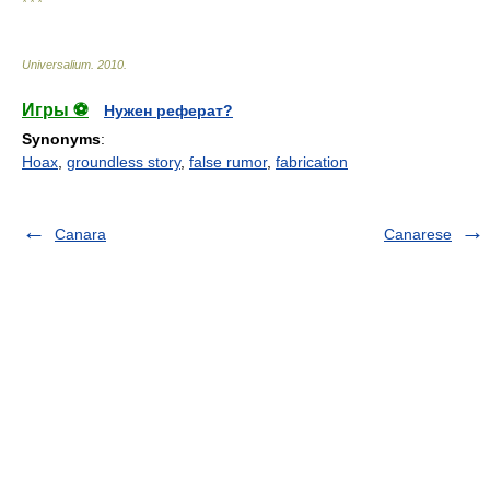
* * *
Universalium
.
2010
.
Игры ⚽
Нужен реферат?
Synonyms
:
Hoax
,
groundless story
,
false rumor
,
fabrication
Canara
Canarese