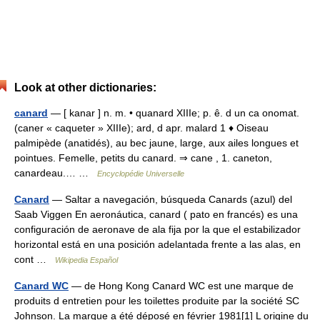
Look at other dictionaries:
canard
— [ kanar ] n. m. • quanard XIIIe; p. ê. d un ca onomat.
(caner « caqueter » XIIIe); ard, d apr. malard 1 ♦ Oiseau
palmipède (anatidés), au bec jaune, large, aux ailes longues et
pointues. Femelle, petits du canard. ⇒ cane , 1. caneton,
canardeau.… …
Encyclopédie Universelle
Canard
— Saltar a navegación, búsqueda Canards (azul) del
Saab Viggen En aeronáutica, canard ( pato en francés) es una
configuración de aeronave de ala fija por la que el estabilizador
horizontal está en una posición adelantada frente a las alas, en
cont …
Wikipedia Español
Canard WC
— de Hong Kong Canard WC est une marque de
produits d entretien pour les toilettes produite par la société SC
Johnson. La marque a été déposé en février 1981[1] L origine du