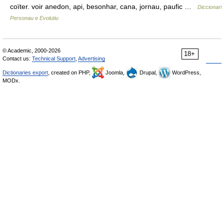
coïter. voir anedon, api, besonhar, cana, jornau, paufic …
Diccionari
Personau e Evolutiu
© Academic, 2000-2026
18+
Contact us:
Technical Support
,
Advertising
Dictionaries export
, created on PHP,
Joomla,
Drupal,
WordPress,
MODx.