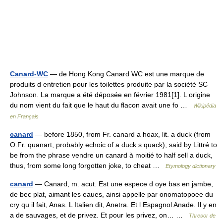
Canard-WC
— de Hong Kong Canard WC est une marque de
produits d entretien pour les toilettes produite par la société SC
Johnson. La marque a été déposée en février 1981[1]. L origine
du nom vient du fait que le haut du flacon avait une fo …
Wikipédia
en Français
canard
— before 1850, from Fr. canard a hoax, lit. a duck (from
O.Fr. quanart, probably echoic of a duck s quack); said by Littré to
be from the phrase vendre un canard à moitié to half sell a duck,
thus, from some long forgotten joke, to cheat …
Etymology dictionary
canard
— Canard, m. acut. Est une espece d oye bas en jambe,
de bec plat, aimant les eaues, ainsi appelle par onomatopoee du
cry qu il fait, Anas. L Italien dit, Anetra. Et l Espagnol Anade. Il y en
a de sauvages, et de privez. Et pour les privez, on… …
Thresor de