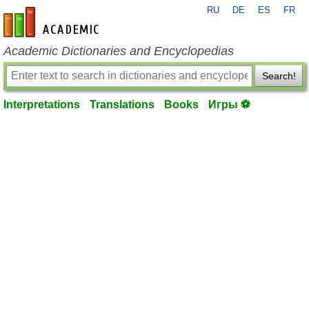
RU
DE
ES
FR
en-academic.com
Academic Dictionaries and Encyclopedias
Search!
Interpretations
Translations
Books
Игры ⚽