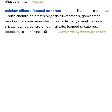
phases of… …
Wikipedia
calcium silicate foamed concrete
— putų silikatbetonis statusas
T sritis chemija apibrėžtis Akytasis silikatbetonis, gaminamas
naudojant atskirai paruoštas putas. atitikmenys: angl. calcium
silicate foamed concrete; foam silicate; foamed silicate rus.
пеносиликат; силикатный… …
Chemijos terminų aiškinamasis žodynas