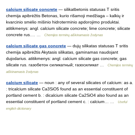
calcium silicate concrete
— silikatbetonis statusas T sritis
chemija apibrėžtis Betonas, kurio rišamoji medžiaga – kalkių ir
kvarcinio smėlio mišinio hidroterminio apdorojimo produktai.
atitikmenys: angl. calcium silicate concrete; lime concrete; silicate
concrete rus.… …
Chemijos terminų aiškinamasis žodynas
calcium silicate gas concrete
— dujų silikatas statusas T sritis
chemija apibrėžtis Akytasis silikatas, gaminamas naudojant
dujodarius. atitikmenys: angl. calcium silicate gas concrete; gas
silicate rus. газобетон силикатный; газосиликат …
Chemijos terminų
aiškinamasis žodynas
calcium silicate
— noun : any of several silicates of calcium: as a.
: tricalcium silicate Ca3SiO5 found as an essential constituent of
portland cement b. : dicalcium silicate Ca2SiO4 also found as an
essential constituent of portland cement c. : calcium… …
Useful
english dictionary