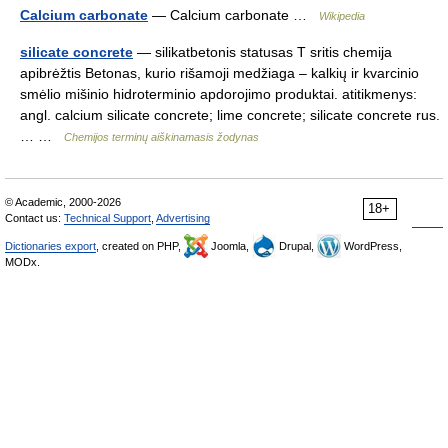
Calcium carbonate
— Calcium carbonate …
Wikipedia
silicate concrete
— silikatbetonis statusas T sritis chemija
apibrėžtis Betonas, kurio rišamoji medžiaga – kalkių ir kvarcinio
smėlio mišinio hidroterminio apdorojimo produktai. atitikmenys:
angl. calcium silicate concrete; lime concrete; silicate concrete rus.
… …
Chemijos terminų aiškinamasis žodynas
© Academic, 2000-2026
18+
Contact us:
Technical Support
,
Advertising
Dictionaries export
, created on PHP,
Joomla,
Drupal,
WordPress,
MODx.