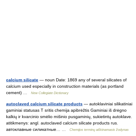
calcium silicate
— noun Date: 1869 any of several silicates of
calcium used especially in construction materials (as portland
cement) …
New Collegiate Dictionary
autoclaved calcium silicate products
— autoklaviniai silikatiniai
gaminiai statusas T sritis chemija apibrėžtis Gaminiai iš drėgno
kalkių ir kvarcinio smėlio mišinio pusgaminių, sukietintų autoklave.
atitikmenys: angl. autoclaved calcium silicate products rus.
автоклавные силикатные… …
Chemijos terminų aiškinamasis žodynas