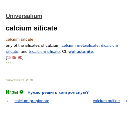
Universalium
calcium silicate
calcium silicate
any of the silicates of calcium:
calcium metasilicate
,
dicalcium
silicate
, and
tricalcium silicate
. Cf.
wollastonite
.
[
1885-90
]
* * *
Universalium
.
2010
.
Игры ⚽
Нужно решить контрольную?
calcium propionate
calcium sulfide