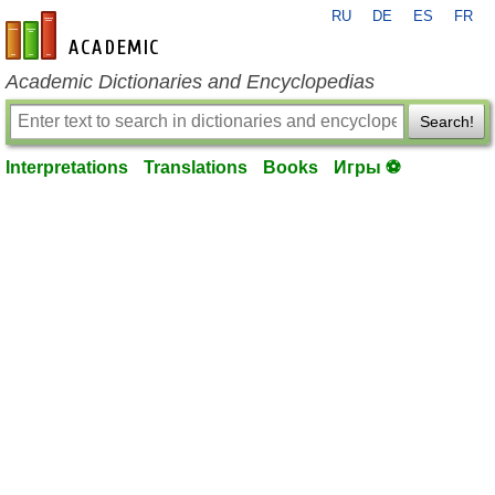
RU
DE
ES
FR
en-academic.com
Academic Dictionaries and Encyclopedias
Search!
Interpretations
Translations
Books
Игры ⚽