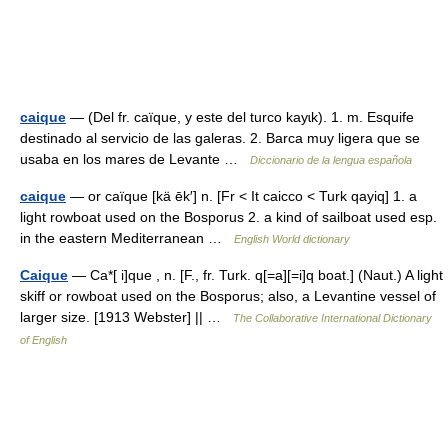
caique
— (Del fr. caïque, y este del turco kayɩk). 1. m. Esquife
destinado al servicio de las galeras. 2. Barca muy ligera que se
usaba en los mares de Levante …
Diccionario de la lengua española
caique
— or caïque [kä ēk′] n. [Fr < It caicco < Turk qayiq] 1. a
light rowboat used on the Bosporus 2. a kind of sailboat used esp.
in the eastern Mediterranean …
English World dictionary
Caique
— Ca*[ i]que , n. [F., fr. Turk. q[=a][=i]q boat.] (Naut.) A light
skiff or rowboat used on the Bosporus; also, a Levantine vessel of
larger size. [1913 Webster] || …
The Collaborative International Dictionary
of English