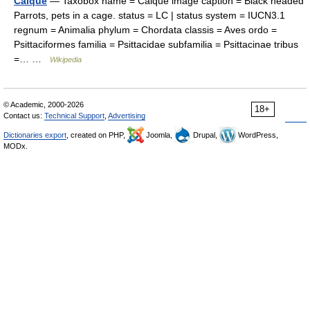
Caique
— Taxobox name = Caique image caption = Black headed
Parrots, pets in a cage. status = LC | status system = IUCN3.1
regnum = Animalia phylum = Chordata classis = Aves ordo =
Psittaciformes familia = Psittacidae subfamilia = Psittacinae tribus
=… …
Wikipedia
© Academic, 2000-2026
18+
Contact us:
Technical Support
,
Advertising
Dictionaries export
, created on PHP,
Joomla,
Drupal,
WordPress,
MODx.