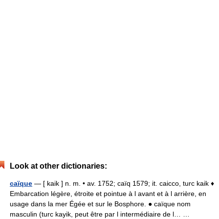
Look at other dictionaries:
caïque
— [ kaik ] n. m. • av. 1752; caïq 1579; it. caicco, turc kaik ♦
Embarcation légère, étroite et pointue à l avant et à l arrière, en
usage dans la mer Égée et sur le Bosphore. ● caïque nom
masculin (turc kayik, peut être par l intermédiaire de l… …