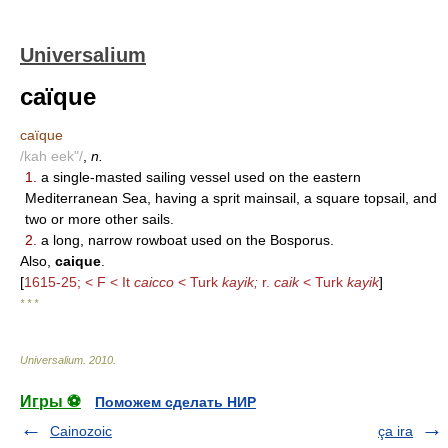
Universalium
caïque
caïque
/kah eek"/
,
n.
1.
a single-masted sailing vessel used on the eastern
Mediterranean Sea, having a sprit mainsail, a square topsail, and
two or more other sails.
2.
a long, narrow rowboat used on the Bosporus.
Also,
caique
.
[
1615-25; < F < It
caicco
< Turk
kayik;
r.
caik
< Turk
kayik
]
* * *
Universalium
.
2010
.
Игры ⚽
Поможем сделать НИР
Cainozoic
ça ira