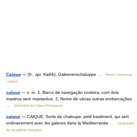
Caique
— (fr., spr. Kaihk), Galeerenschaluppe …
Pierer's Universal-
Lexikon
caíque
— s. m. 1. Barco de navegação costeira, com dois
mastros sem mastaréus. 2. Nome de várias outras embarcações
…
Dicionário da Língua Portuguesa
caique
— CAIQUE, Sorte de chaloupe, petit bastiment, qui sert
ordinairement avec les galeres dans la Mediterranée …
Dictionnaire
de l'Académie française