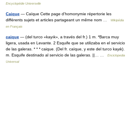
Encyclopédie Universelle
Caique
— Caïque Cette page d’homonymie répertorie les
différents sujets et articles partageant un même nom …
Wikipédia
en Français
caique
— (del turco «kayık», a través del fr.) 1 m. *Barca muy
ligera, usada en Levante. 2 Esquife que se utilizaba en el servicio
de las galeras. * * * caique. (Del fr. caïque, y este del turco kayɩk).
m. Esquife destinado al servicio de las galeras. ||… …
Enciclopedia
Universal