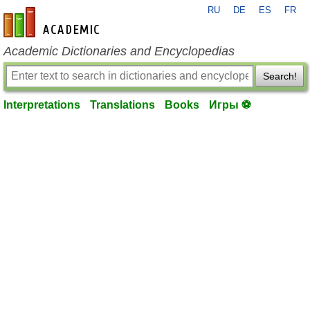
RU
DE
ES
FR
en-academic.com
Academic Dictionaries and Encyclopedias
Search!
Interpretations
Translations
Books
Игры ⚽