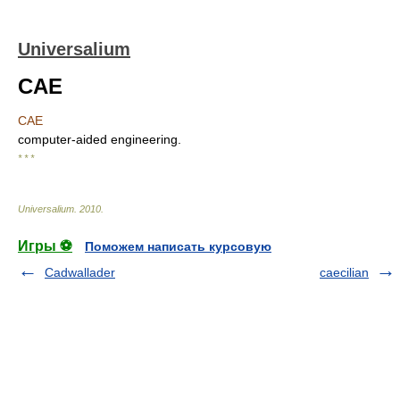
Universalium
CAE
CAE
computer-aided engineering.
* * *
Universalium
.
2010
.
Игры ⚽
Поможем написать курсовую
Cadwallader
caecilian