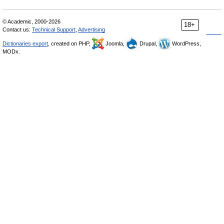
© Academic, 2000-2026
18+
Contact us:
Technical Support
,
Advertising
Dictionaries export
, created on PHP,
Joomla,
Drupal,
WordPress,
MODx.