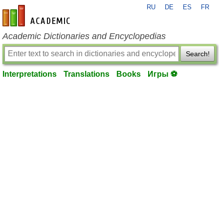
RU
DE
ES
FR
en-academic.com
Academic Dictionaries and Encyclopedias
Search!
Interpretations
Translations
Books
Игры ⚽