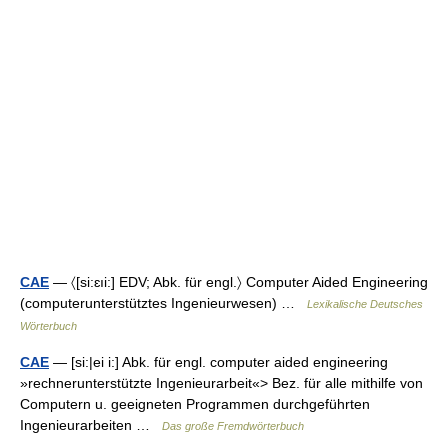
CAE
— 〈[si:ɛıi:] EDV; Abk. für engl.〉 Computer Aided Engineering
(computerunterstütztes Ingenieurwesen) …
Lexikalische Deutsches
Wörterbuch
CAE
— [si:|ei i:] Abk. für engl. computer aided engineering
»rechnerunterstützte Ingenieurarbeit«> Bez. für alle mithilfe von
Computern u. geeigneten Programmen durchgeführten
Ingenieurarbeiten …
Das große Fremdwörterbuch