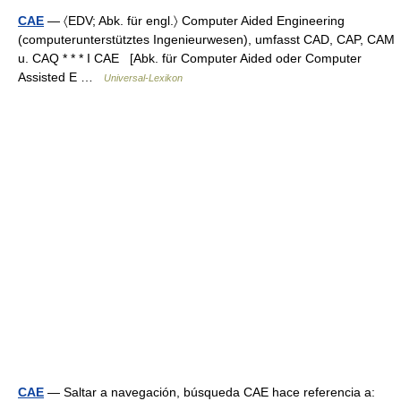
CAE
— 〈EDV; Abk. für engl.〉 Computer Aided Engineering
(computerunterstütztes Ingenieurwesen), umfasst CAD, CAP, CAM
u. CAQ * * * I CAE [Abk. für Computer Aided oder Computer
Assisted E …
Universal-Lexikon
CAE
— Saltar a navegación, búsqueda CAE hace referencia a: