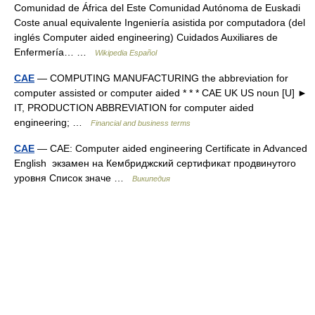
Comunidad de África del Este Comunidad Autónoma de Euskadi
Coste anual equivalente Ingeniería asistida por computadora (del
inglés Computer aided engineering) Cuidados Auxiliares de
Enfermería… …
Wikipedia Español
CAE
— COMPUTING MANUFACTURING the abbreviation for
computer assisted or computer aided * * * CAE UK US noun [U] ►
IT, PRODUCTION ABBREVIATION for computer aided
engineering; …
Financial and business terms
CAE
— CAE: Computer aided engineering Certificate in Advanced
English экзамен на Кембриджский сертификат продвинутого
уровня Список значе …
Википедия