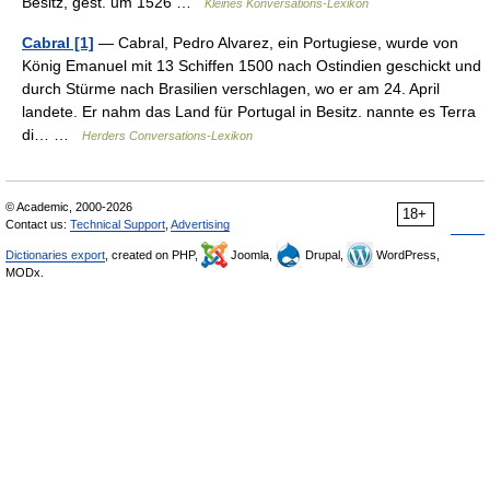
Besitz, gest. um 1526 …
Kleines Konversations-Lexikon
Cabral [1]
— Cabral, Pedro Alvarez, ein Portugiese, wurde von
König Emanuel mit 13 Schiffen 1500 nach Ostindien geschickt und
durch Stürme nach Brasilien verschlagen, wo er am 24. April
landete. Er nahm das Land für Portugal in Besitz. nannte es Terra
di… …
Herders Conversations-Lexikon
© Academic, 2000-2026
18+
Contact us:
Technical Support
,
Advertising
Dictionaries export
, created on PHP,
Joomla,
Drupal,
WordPress,
MODx.