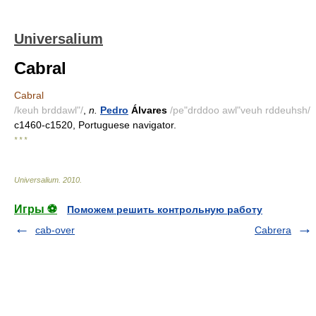
Universalium
Cabral
Cabral
/keuh brddawl"/
,
n.
Pedro
Álvares
/pe"drddoo awl"veuh rddeuhsh/
c1460-c1520, Portuguese navigator.
* * *
Universalium
.
2010
.
Игры ⚽
Поможем решить контрольную работу
cab-over
Cabrera