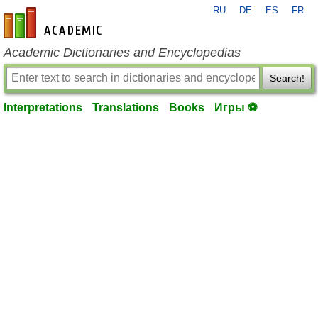
RU
DE
ES
FR
en-academic.com
Academic Dictionaries and Encyclopedias
Search!
Interpretations
Translations
Books
Игры ⚽