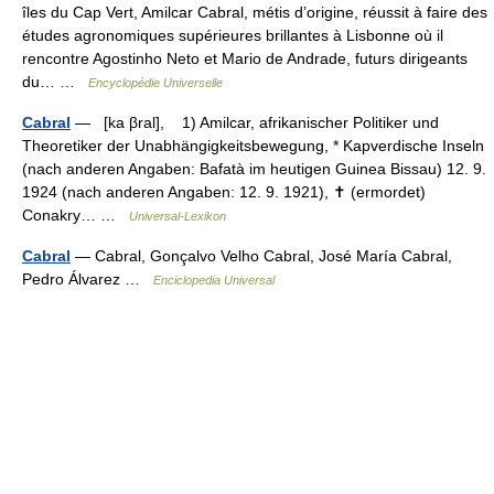
îles du Cap Vert, Amilcar Cabral, métis d’origine, réussit à faire des
études agronomiques supérieures brillantes à Lisbonne où il
rencontre Agostinho Neto et Mario de Andrade, futurs dirigeants
du… …
Encyclopédie Universelle
Cabral
— [ka βral], 1) Amilcar, afrikanischer Politiker und
Theoretiker der Unabhängigkeitsbewegung, * Kapverdische Inseln
(nach anderen Angaben: Bafatà im heutigen Guinea Bissau) 12. 9.
1924 (nach anderen Angaben: 12. 9. 1921), ✝ (ermordet)
Conakry… …
Universal-Lexikon
Cabral
— Cabral, Gonçalvo Velho Cabral, José María Cabral,
Pedro Álvarez …
Enciclopedia Universal