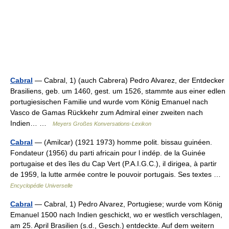
Cabral
— Cabral, 1) (auch Cabrera) Pedro Alvarez, der Entdecker
Brasiliens, geb. um 1460, gest. um 1526, stammte aus einer edlen
portugiesischen Familie und wurde vom König Emanuel nach
Vasco de Gamas Rückkehr zum Admiral einer zweiten nach
Indien… …
Meyers Großes Konversations-Lexikon
Cabral
— (Amilcar) (1921 1973) homme polit. bissau guinéen.
Fondateur (1956) du parti africain pour l indép. de la Guinée
portugaise et des îles du Cap Vert (P.A.I.G.C.), il dirigea, à partir
de 1959, la lutte armée contre le pouvoir portugais. Ses textes …
Encyclopédie Universelle
Cabral
— Cabral, 1) Pedro Alvarez, Portugiese; wurde vom König
Emanuel 1500 nach Indien geschickt, wo er westlich verschlagen,
am 25. April Brasilien (s.d., Gesch.) entdeckte. Auf dem weitern