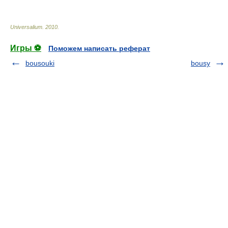
Universalium
.
2010
.
Игры ⚽
Поможем написать реферат
bousouki
bousy