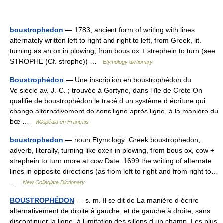
boustrophedon
— 1783, ancient form of writing with lines
alternately written left to right and right to left, from Greek, lit.
turning as an ox in plowing, from bous ox + strephein to turn (see
STROPHE (Cf. strophe)) …
Etymology dictionary
Boustrophédon
— Une inscription en boustrophédon du
Ve siècle av. J.‑C. ; trouvée à Gortyne, dans l île de Crète On
qualifie de boustrophédon le tracé d un système d écriture qui
change alternativement de sens ligne après ligne, à la manière du
bœ …
Wikipédia en Français
boustrophedon
— noun Etymology: Greek boustrophēdon,
adverb, literally, turning like oxen in plowing, from bous ox, cow +
strephein to turn more at cow Date: 1699 the writing of alternate
lines in opposite directions (as from left to right and from right to…
…
New Collegiate Dictionary
BOUSTROPHÉDON
— s. m. Il se dit de La manière d écrire
alternativement de droite à gauche, et de gauche à droite, sans
discontinuer la ligne, à l imitation des sillons d un champ. Les plus