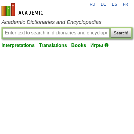
RU
DE
ES
FR
en-academic.com
Academic Dictionaries and Encyclopedias
Search!
Interpretations
Translations
Books
Игры ⚽