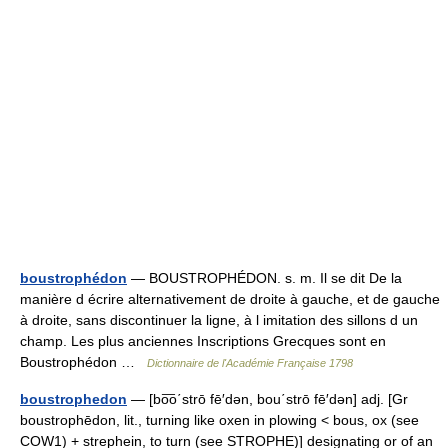
boustrophédon
— BOUSTROPHÉDON. s. m. Il se dit De la
manière d écrire alternativement de droite à gauche, et de gauche
à droite, sans discontinuer la ligne, à l imitation des sillons d un
champ. Les plus anciennes Inscriptions Grecques sont en
Boustrophédon …
Dictionnaire de l'Académie Française 1798
boustrophedon
— [bo͞o΄strō fē′dən, bou΄strō fē′dən] adj. [Gr
boustrophēdon, lit., turning like oxen in plowing < bous, ox (see
COW1) + strephein, to turn (see STROPHE)] designating or of an