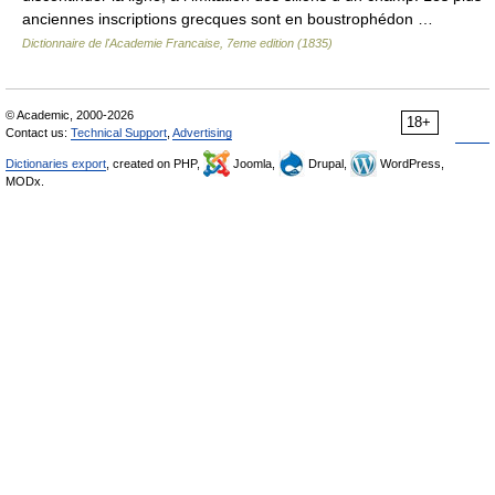
anciennes inscriptions grecques sont en boustrophédon …
Dictionnaire de l'Academie Francaise, 7eme edition (1835)
© Academic, 2000-2026
18+
Contact us:
Technical Support
,
Advertising
Dictionaries export
, created on PHP,
Joomla,
Drupal,
WordPress,
MODx.