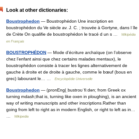
Look at other dictionaries:
Boustrophedon
— Boustrophédon Une inscription en
boustrophédon du Ve siècle av. J. C. ; trouvée à Gortyne, dans l île
de Crète On qualifie de boustrophédon le tracé d un s …
Wikipédia
en Français
BOUSTROPHÉDON
— Mode d’écriture archaïque (on l’observe
chez l’enfant ainsi que chez certains malades mentaux), le
boustrophédon consiste à tracer les lignes alternativement de
gauche à droite et de droite à gauche, comme le bœuf (bous en
grec) labourant le… …
Encyclopédie Universelle
Boustrophedon
— (pronEng|ˌbustroʊˈfiːdən; from Greek ox
turning mdash;that is, turning like oxen in ploughing), is an ancient
way of writing manuscripts and other inscriptions.Rather than
going from left to right as in modern English, or right to left as in…
…
Wikipedia