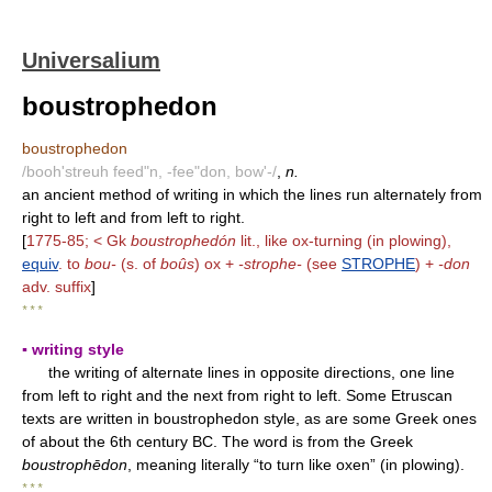
Universalium
boustrophedon
boustrophedon
/booh'streuh feed"n, -fee"don, bow'-/
,
n.
an ancient method of writing in which the lines run alternately from
right to left and from left to right.
[
1775-85; < Gk
boustrophedón
lit., like ox-turning (in plowing),
equiv
. to
bou-
(s. of
boûs
) ox +
-strophe-
(see
STROPHE
) +
-don
adv. suffix
]
* * *
▪ writing style
the writing of alternate lines in opposite directions, one line
from left to right and the next from right to left. Some Etruscan
texts are written in boustrophedon style, as are some Greek ones
of about the 6th century BC. The word is from the Greek
boustrophēdon
, meaning literally “to turn like oxen” (in plowing).
* * *