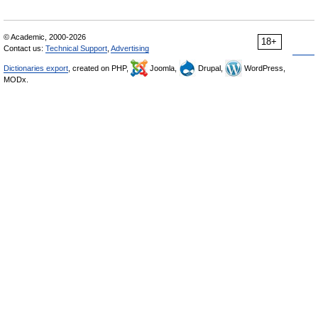
© Academic, 2000-2026
18+
Contact us:
Technical Support
,
Advertising
Dictionaries export
, created on PHP,
Joomla,
Drupal,
WordPress,
MODx.