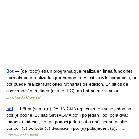
Bot
— (de robot) es un programa que realiza en línea funciones
normalmente realizadas por humanos. En sitios wiki como este, un
bot puede realizar funciones rutinarias de edición. En sitios de
conversación en línea (chat o IRC), un bot puede simular… …
Enciclopedia Universal
bot
— bȍt m (samo jd) DEFINICIJA reg. vrijeme kad je jedan sat
poslije podne; 13 sati SINTAGMA bot i po jedan i po; pola dva;
trinaest i trideset; bot po ponoći jedan sat u noći, jedan poslije
ponoći; (u) po bota (u) dvanaest i po; (u) pola jedan; (u)… …
Hrvatski jezični portal