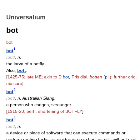
Universalium
bot
bot
1
bot
/bot/
,
n.
the larva of a botfly.
Also,
bott
.
[
1425-75; late ME; akin to D
bot
,
Fris dial.
botten
(
pl
.); further orig.
obscure
]
2
bot
/bot/
,
n. Australian Slang.
a person who cadges; scrounger.
[
1915-20; perh. shortening of BOTFLY
]
3
bot
/bot/
,
n.
a device or piece of software that can execute commands or
perform routine tasks, as electronic searches, usually without user