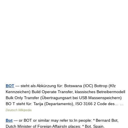
BOT
— steht als Abkürzung für: Botswana (IOC) Bottrop (Kfz
Kennzeichen) Build Operate Transfer, klassisches Betreibermodell
Bulk Only Transfer (Übertragungsart bei USB Massenspeichern)
BO T steht für: Tarija (Departamento), ISO 3166 2 Code des… …
Deutsch Wikipedia
Bot
— or BOT or similar may refer to:In people: * Bernard Bot,
Dutch Minister of Foreign AffairsIn places: * Bot, Spain,