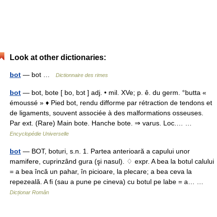
Look at other dictionaries:
bot
— bot …
Dictionnaire des rimes
bot
— bot, bote [ bo, bɔt ] adj. • mil. XVe; p. ê. du germ. °butta «
émoussé » ♦ Pied bot, rendu difforme par rétraction de tendons et
de ligaments, souvent associée à des malformations osseuses.
Par ext. (Rare) Main bote. Hanche bote. ⇒ varus. Loc.… …
Encyclopédie Universelle
bot
— BOT, boturi, s.n. 1. Partea anterioară a capului unor
mamifere, cuprinzând gura (şi nasul). ♢ expr. A bea la botul calului
= a bea încă un pahar, în picioare, la plecare; a bea ceva la
repezeală. A fi (sau a pune pe cineva) cu botul pe labe = a… …
Dicționar Român