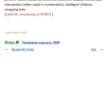
intervention (often used in combination):
intelligent infobots;
shopping bots.
[
1985-90; shortening of ROBOT
]
* * *
Universalium
.
2010
.
Игры ⚽
Поможем сделать НИР
Bosworth Field
bot.