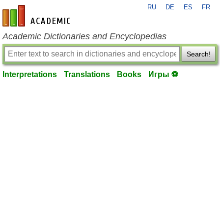
RU
DE
ES
FR
en-academic.com
Academic Dictionaries and Encyclopedias
Search!
Interpretations
Translations
Books
Игры ⚽