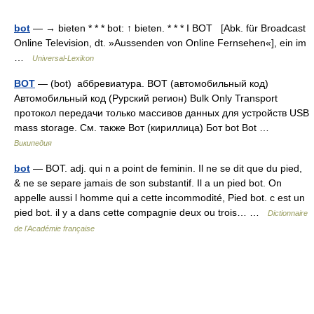
bot
— → bieten * * * bot: ↑ bieten. * * * I BOT [Abk. für Broadcast
Online Television, dt. »Aussenden von Online Fernsehen«], ein im
…
Universal-Lexikon
BOT
— (bot) аббревиатура. BOT (автомобильный код)
Автомобильный код (Рурский регион) Bulk Only Transport
протокол передачи только массивов данных для устройств USB
mass storage. См. также Вот (кириллица) Бот bot Bot …
Википедия
bot
— BOT. adj. qui n a point de feminin. Il ne se dit que du pied,
& ne se separe jamais de son substantif. Il a un pied bot. On
appelle aussi l homme qui a cette incommodité, Pied bot. c est un
pied bot. il y a dans cette compagnie deux ou trois… …
Dictionnaire
de l'Académie française