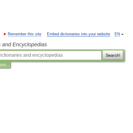
Remember this site
Embed dictionaries into your website
EN
s and Encyclopedias
Search!
ions