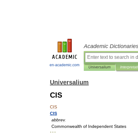
Academic Dictionarie
en-academic.com
Universalium
Interpretat
Universalium
CIS
CIS
CIS
abbrev
.
Commonwealth
of
Independent
States
* * *