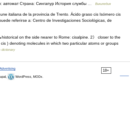
ип: автомат Страна: Сингапур История службы …
Википедия
une italiana de la provincia de Trento. Ácido graso cis Isómero cis
puede referirse a: Centro de Investigaciones Sociológicas, de
historical on the side nearer to Rome: cisalpine. 2》 closer to the
 cis ) denoting molecules in which two particular atoms or groups
 dictionary
Advertising
18+
upal,
WordPress, MODx.