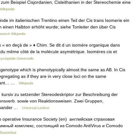
zum Beispiel Cisjordanien, Cisleithanien in der Stereochemie eine
Wikipedia
de im italienischen Trentino einen Teil der Cis trans Isomerie ein
 einen Halbton erhöht wurde; siehe Tonleiter den über Cis
eutsch Wikipedia
. cis « en deçà de » ♦ Chim. Se dit d un isomère organique dans
s du même côté de la molécule asymétrique. Isomères cis et
cyclopédie Universelle
genotype which is phenotypically almost the same as AB. In Cis
regating as if they are in very close loci on the same
utant… …
Wikipedia
Z) : kursiv zu setzender Stereodeskriptor zur Beschreibung der
ionsverb. sowie von Reaktionsweisen. Zwei Gruppen,
ueinander …
Universal-Lexikon
perative Insurance Society (en) английская страховая
аммный комплекс, состоящий из Comodo AntiVirus и Comodo
Википедия