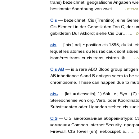
trans) bezeichnet: geografische Angaben wie 
bestimmte Anordnung von zwei… …
Deutsch 
Cis
— bezeichnet: Cis (Trentino), eine Gemein
Cis Element in der Genetik den Ton C, der um
gebildeten Dur Akkord; siehe Cis Dur… …
D
cis
— [ sis ] adj. • position cis 1895; du lat
lequel les atomes ou les radicaux sont situé
isomères trans. ⇒ cis trans, cistron. ⊗ …
En
Cis AB
— is a rare ABO Blood group antigen 
AB inheritance A and B antigen seem to be seg
chromosome. These can happen due to m
cis-
— [lat. = diesseits]; 1) Abk.: c ; Syn.: (
Stereochemie von org. Verb. oder Koordinat
Substituenten oder Liganden stehen cis z
CIS
— CIS многозначная аббревиатура: Co o
компания Comodo Internet Security прогр
Firewall. CIS Tower (en) небоскрёб в… …