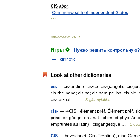
CIS
abbr
.
Commonwealth
of
Independent
States
.
* * *
Universalium
.
2010
.
Игры ⚽
Нужно решить контрольную?
cirrhotic
Look at other dictionaries:
cis
— cis·andine; cis·co; cis·gangetic; cis·jur
cis·rhe·nane; cis·sa; cis·sam·pe·los; cis·sie; c
cis·ter·nal;… …
English syllables
cis-
— ⇒CIS , élément préf. Élément préf. sig
princ. en géogr., en anat., chim. et phys. Ant
empruntés au latin) : cisgangétique …
Encycl
CIS
— bezeichnet: Cis (Trentino), eine Gemein