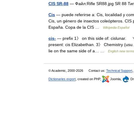
CIS SR-88
— Файл:Rifle SR88.jpg SR 88 Т
Cis
— puede referirse a: Cis, localidad y com
Cis, un género de insectos coleópteros. CIS 
España. Copa de la CIS …
Wikipedia Español
cis-
— prefix 1》 on this side of: cislunar. ↘
present: cis Elizabethan. 3》 Chemistry (usu.
lie on the same side of a… …
English new terms
© Academic, 2000-2026
Contact us:
Technical Support
,
Dictionaries export
, created on PHP,
Joomla,
Dr