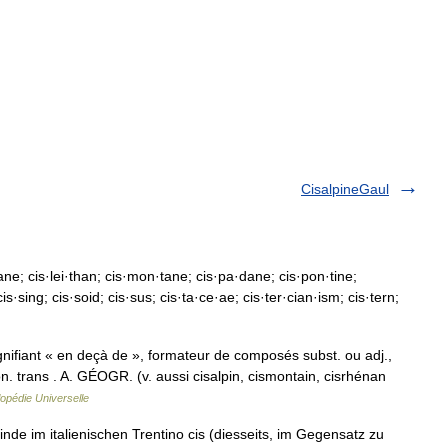
CisalpineGaul
ane; cis·lei·than; cis·mon·tane; cis·pa·dane; cis·pon·tine;
is·sing; cis·soid; cis·sus; cis·ta·ce·ae; cis·ter·cian·ism; cis·tern;
nifiant « en deçà de », formateur de composés subst. ou adj.,
on. trans . A. GÉOGR. (v. aussi cisalpin, cismontain, cisrhénan
opédie Universelle
de im italienischen Trentino cis (diesseits, im Gegensatz zu