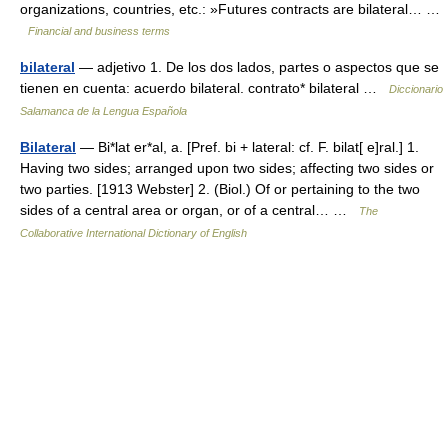
organizations, countries, etc.: »Futures contracts are bilateral… …
Financial and business terms
bilateral
— adjetivo 1. De los dos lados, partes o aspectos que se
tienen en cuenta: acuerdo bilateral. contrato* bilateral …
Diccionario
Salamanca de la Lengua Española
Bilateral
— Bi*lat er*al, a. [Pref. bi + lateral: cf. F. bilat[ e]ral.] 1.
Having two sides; arranged upon two sides; affecting two sides or
two parties. [1913 Webster] 2. (Biol.) Of or pertaining to the two
sides of a central area or organ, or of a central… …
The
Collaborative International Dictionary of English