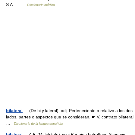
S.A.… …
Diccionario médico
bilateral
— (De bi y lateral). adj. Perteneciente o relativo a los dos
lados, partes o aspectos que se consideran. ☛ V. contrato bilateral
…
Diccionario de la lengua española
bilateral
— Adj. (Mittelstufe) zwei Parteien betreffend Synonym: