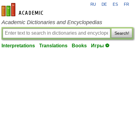
RU
DE
ES
FR
en-academic.com
Academic Dictionaries and Encyclopedias
Search!
Interpretations
Translations
Books
Игры ⚽