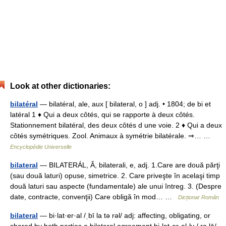
Look at other dictionaries:
bilatéral
— bilatéral, ale, aux [ bilateral, o ] adj. • 1804; de bi et
latéral 1 ♦ Qui a deux côtés, qui se rapporte à deux côtés.
Stationnement bilatéral, des deux côtés d une voie. 2 ♦ Qui a deux
côtés symétriques. Zool. Animaux à symétrie bilatérale. ⇒… …
Encyclopédie Universelle
bilateral
— BILATERÁL, Ă, bilaterali, e, adj. 1.Care are două părţi
(sau două laturi) opuse, simetrice. 2. Care priveşte în acelaşi timp
două laturi sau aspecte (fundamentale) ale unui întreg. 3. (Despre
date, contracte, convenţii) Care obligă în mod… …
Dicționar Român
bilateral
— bi·lat·er·al /ˌbī la tə rəl/ adj: affecting, obligating, or
shared by both parties a bilateral agreement bi·lat·er·al·ly / rə lē/