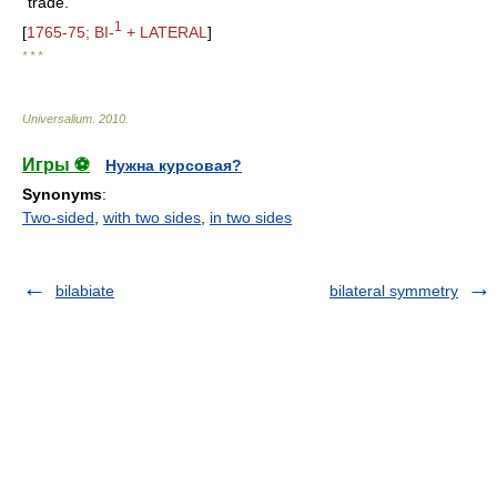
trade.
1
[
1765-75; BI-
+ LATERAL
]
* * *
Universalium
.
2010
.
Игры ⚽
Нужна курсовая?
Synonyms
:
Two-sided
,
with two sides
,
in two sides
bilabiate
bilateral symmetry