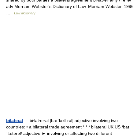
adv Merriam Webster’s Dictionary of Law. Merriam Webster. 1996
…
Law dictionary
bilateral
— bi‧lat‧er‧al [baɪˈlætrəl] adjective involving two
countries: • a bilateral trade agreement * * * bilateral UK US /baɪ
ˈlætərəl/ adjective ► involving or affecting two different