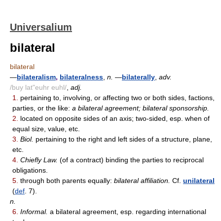
Universalium
bilateral
bilateral
—
bilateralism
,
bilateralness
,
n.
—
bilaterally
,
adv.
/buy lat"euhr euhl/
,
adj.
1.
pertaining to, involving, or affecting two or both sides, factions,
parties, or the like:
a bilateral agreement; bilateral sponsorship.
2.
located on opposite sides of an axis; two-sided, esp. when of
equal size, value, etc.
3.
Biol.
pertaining to the right and left sides of a structure, plane,
etc.
4.
Chiefly Law.
(of a contract) binding the parties to reciprocal
obligations.
5.
through both parents equally:
bilateral affiliation.
Cf.
unilateral
(
def
. 7).
n.
6.
Informal.
a bilateral agreement, esp. regarding international