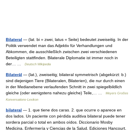
Bilateral
— (lat. bi = zwei, latus = Seite) bedeutet zweiseitig. In der
Politik verwendet man das Adjektiv für Verhandlungen und
Abkommen, die ausschließlich zwischen zwei verschiedenen
Beteiligten stattfinden. Bilaterale Diplomatie ist immer noch in
der… …
Deutsch Wikipedia
Bilaterāl
— (lat.), zweiseitig; bilateral symmetrisch (abgekürzt: b.)
sind diejenigen Tiere (Bilateralen, Bilaterien), die nur durch einen
in der Medianebene verlaufenden Schnitt in zwei spiegelbildlich
gleiche (oder wenigstens nahezu gleiche) Teile,… …
Meyers Großes
Konversations-Lexikon
bilateral
— 1. que tiene dos caras. 2. que ocurre o aparece en
dos lados. Un paciente con pérdida auditiva bilateral puede tener
sordera parcial o total en ambos oídos. Diccionario Mosby
Medicina, Enfermería y Ciencias de la Salud, Ediciones Hancourt,