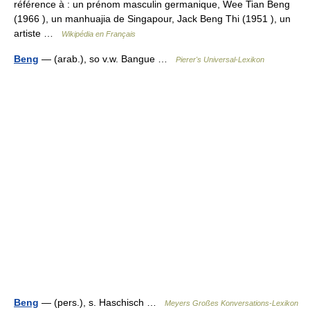
référence à : un prénom masculin germanique, Wee Tian Beng
(1966 ), un manhuajia de Singapour, Jack Beng Thi (1951 ), un
artiste …
Wikipédia en Français
Beng
— (arab.), so v.w. Bangue …
Pierer's Universal-Lexikon
Beng
— (pers.), s. Haschisch …
Meyers Großes Konversations-Lexikon