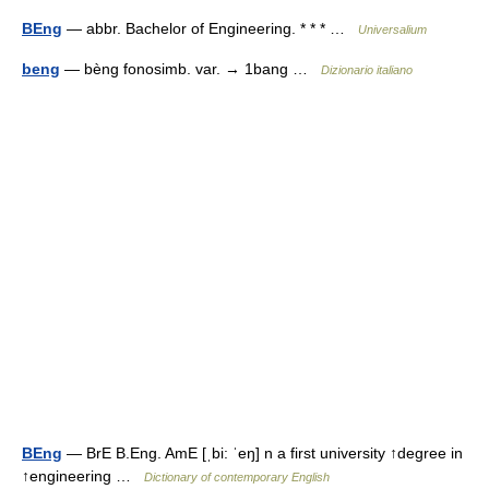
BEng
— abbr. Bachelor of Engineering. * * * …
Universalium
beng
— bèng fonosimb. var. → 1bang …
Dizionario italiano
BEng
— BrE B.Eng. AmE [ˌbi: ˈeŋ] n a first university ↑degree in
↑engineering …
Dictionary of contemporary English