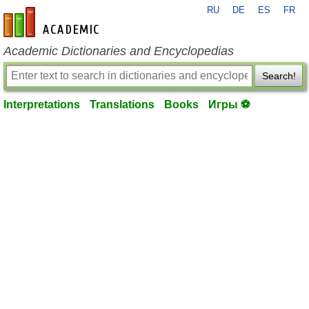
RU
DE
ES
FR
en-academic.com
Academic Dictionaries and Encyclopedias
Search!
Interpretations
Translations
Books
Игры ⚽