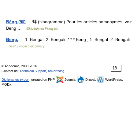
Bèng (蚌)
— 蚌 (sinogramme) Pour les articles homonymes, voir
Bèng …
Wikipédia en Français
Beng.
— 1. Bengal. 2. Bengali. * * * Beng., 1. Bengal. 2. Bengali …
Useful english dictionary
© Academic, 2000-2026
18+
Contact us:
Technical Support
,
Advertising
Dictionaries export
, created on PHP,
Joomla,
Drupal,
WordPress,
MODx.