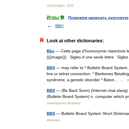
Universalium
.
2010
.
Игры ⚽
Поможем написать курсовую
BBQ
Look at other dictionaries:
Bbs
— Cette page d’homonymie répertorie les
{{{image}}} Sigles d une seule lettre Sigles 
BBS
— may refer to:* Bulletin Board System, 
line or telnet connection. * Bankenes Betali
syndrome, a genetic disorder * Baton… …
W
BBS
— (Be Back Soon) (Internet chat slang)
(Bulletin Board System) n. computer which
contemporary dictionary
BBS
— Bulletin Board System Short Diction
dictionary