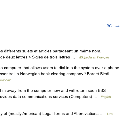
BC
 différents sujets et articles partageant un même nom.
de deux lettres > Sigles de trois lettres …
Wikipédia en Français
a computer that allows users to dial into the system over a phone
ngssentral, a Norwegian bank clearing company * Bardet Biedl
ikipedia
 I m away from the computer now and will return soon BBS
 provides data communications services (Computers) …
English
ary of (mostly American) Legal Terms and Abbreviations …
Law