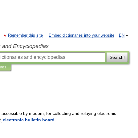
Remember this site
Embed dictionaries into your website
EN
s and Encyclopedias
Search!
ions
,
accessible
by
modem
,
for
collecting
and
relaying
electronic
d
electronic
bulletin
board
.