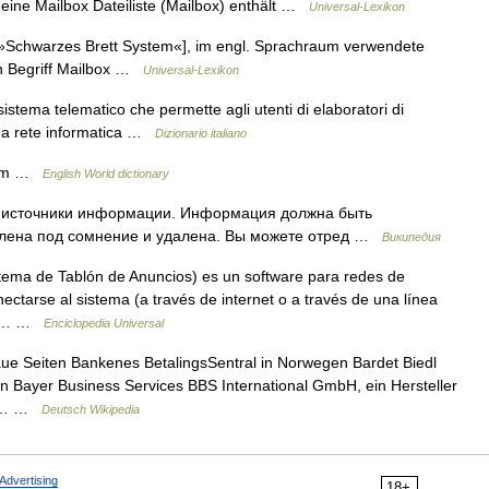
 eine Mailbox Dateiliste (Mailbox) enthält …
Universal-Lexikon
 »Schwarzes Brett System«], im engl. Sprachraum verwendete
n Begriff Mailbox …
Universal-Lexikon
istema telematico che permette agli utenti di elaboratori di
una rete informatica …
Dizionario italiano
stem …
English World dictionary
на источники информации. Информация должна быть
влена под сомнение и удалена. Вы можете отред …
Википедия
ema de Tablón de Anuncios) es un software para redes de
ctarse al sistema (a través de internet o a través de una línea
nal… …
Enciclopedia Universal
ue Seiten Bankenes BetalingsSentral in Norwegen Bardet Biedl
 Bayer Business Services BBS International GmbH, ein Hersteller
ehe… …
Deutsch Wikipedia
Advertising
18+