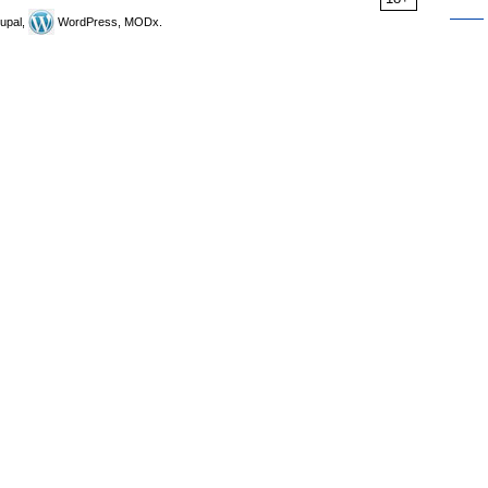
upal,
WordPress, MODx.