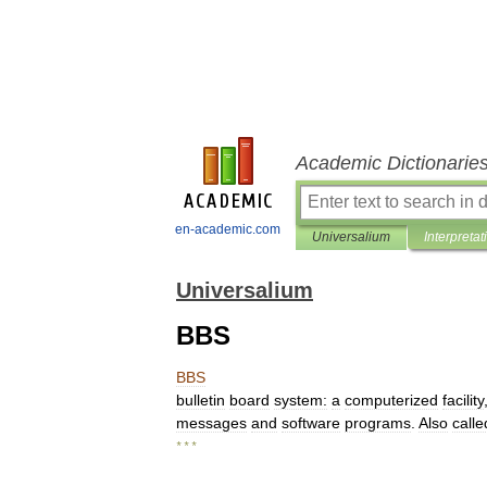
Academic Dictionarie
en-academic.com
Universalium
Interpretat
Universalium
BBS
BBS
bulletin
board
system:
a
computerized
facility
messages
and
software
programs
.
Also
calle
* * *