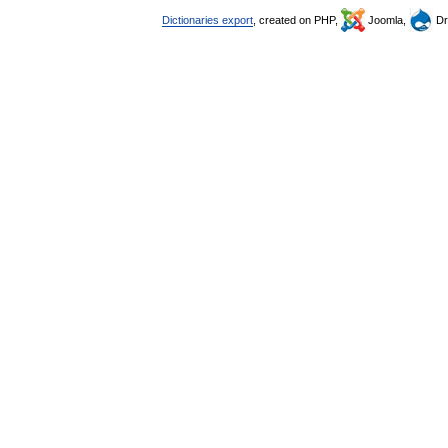
Dictionaries export
, created on PHP,
Joomla,
Dr