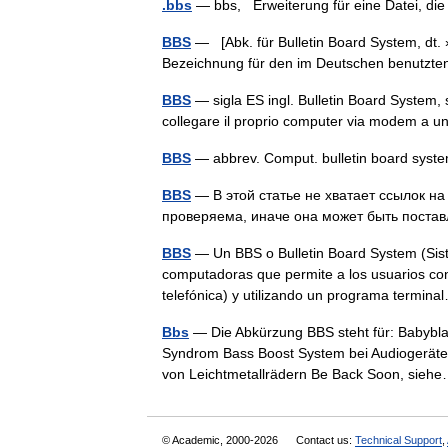
.bbs
— bbs, Erweiterung für eine Datei, die
BBS
— [Abk. für Bulletin Board System, dt.
Bezeichnung für den im Deutschen benutzte
BBS
— sigla ES ingl. Bulletin Board System, s
collegare il proprio computer via modem a 
BBS
— abbrev. Comput. bulletin board sy
BBS
— В этой статье не хватает ссылок 
проверяема, иначе она может быть поста
BBS
— Un BBS o Bulletin Board System (Sist
computadoras que permite a los usuarios cone
telefónica) y utilizando un programa termi
Bbs
— Die Abkürzung BBS steht für: Babybla
Syndrom Bass Boost System bei Audiogeräten
von Leichtmetallrädern Be Back Soon, si
© Academic, 2000-2026
Contact us:
Technical Support
,