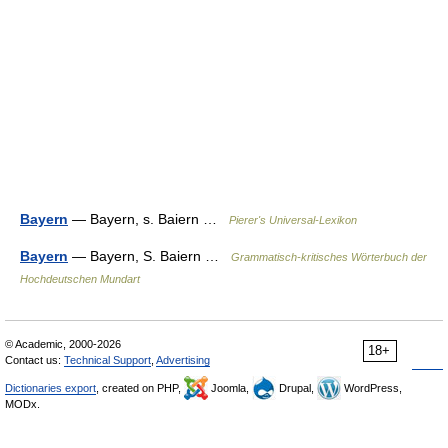
Bayern
— Bayern, s. Baiern …
Pierer's Universal-Lexikon
Bayern
— Bayern, S. Baiern …
Grammatisch-kritisches Wörterbuch der
Hochdeutschen Mundart
© Academic, 2000-2026
18+
Contact us:
Technical Support
,
Advertising
Dictionaries export
, created on PHP,
Joomla,
Drupal,
WordPress,
MODx.