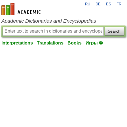
RU
DE
ES
FR
en-academic.com
Academic Dictionaries and Encyclopedias
Search!
Interpretations
Translations
Books
Игры ⚽