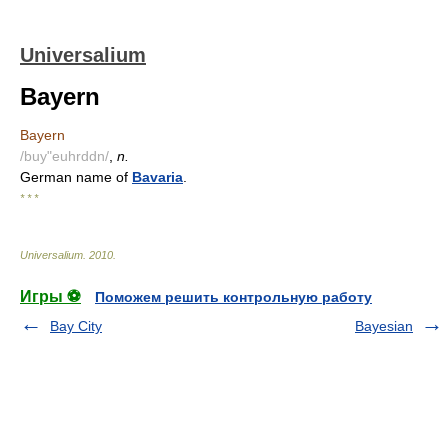
Universalium
Bayern
Bayern
/buy"euhrddn/
,
n.
German name of
Bavaria
.
* * *
Universalium
.
2010
.
Игры ⚽
Поможем решить контрольную работу
Bay City
Bayesian