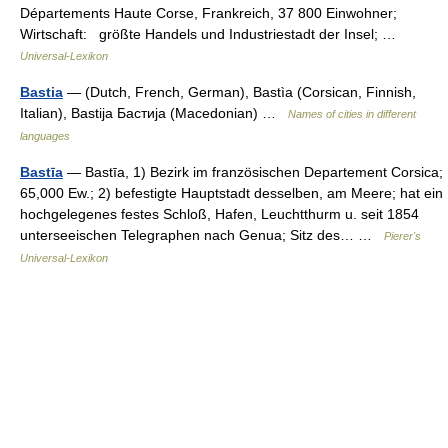
Départements Haute Corse, Frankreich, 37 800 Einwohner;
Wirtschaft: größte Handels und Industriestadt der Insel; …
Universal-Lexikon
Bastia
— (Dutch, French, German), Bastìa (Corsican, Finnish,
Italian), Bastija Бастија (Macedonian) …
Names of cities in different
languages
Bastīa
— Bastīa, 1) Bezirk im französischen Departement Corsica;
65,000 Ew.; 2) befestigte Hauptstadt desselben, am Meere; hat ein
hochgelegenes festes Schloß, Hafen, Leuchtthurm u. seit 1854
unterseeischen Telegraphen nach Genua; Sitz des… …
Pierer's
Universal-Lexikon