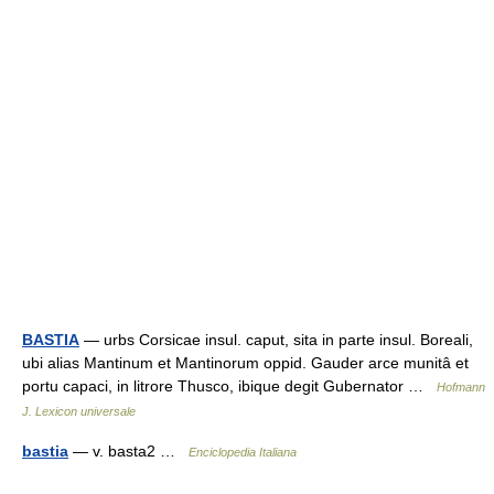
BASTIA
— urbs Corsicae insul. caput, sita in parte insul. Boreali,
ubi alias Mantinum et Mantinorum oppid. Gauder arce munitâ et
portu capaci, in litrore Thusco, ibique degit Gubernator …
Hofmann
J. Lexicon universale
bastia
— v. basta2 …
Enciclopedia Italiana