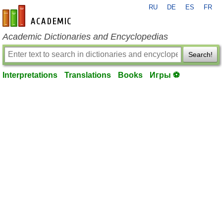
RU
DE
ES
FR
en-academic.com
Academic Dictionaries and Encyclopedias
Search!
Interpretations
Translations
Books
Игры ⚽