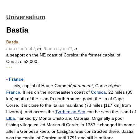
Universalium
Bastia
Bastia
/bah stee"euh/
;
Fr.
/bann styann"/
,
n.
a seaport on the NE coast of Corsica: the former capital of
Corsica. 52,000.
* * *
▪
France
city, capital of Haute-Corse
département
, Corse
région,
France
. It lies on the northeastern coast of
Corsica
, 22 miles (35
km) south of the island's northernmost point, the tip of Cape
Corse. It is close to the Italian mainland (73 miles [117 km] from
Livorno), and across the
Tyrrhenian Sea
can be seen the island of
Elba
, flanked by Monte Cristo and Capraia. Originally a poor
fishing village called Marina di Cardo, in 1383 it changed its name
after a Genoese keep, or
bastiglia,
was constructed there. Bastia
was the capital of Corsica until 1791 and still is military