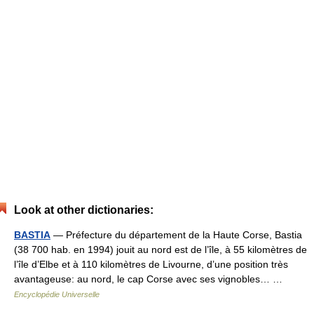
Look at other dictionaries:
BASTIA
— Préfecture du département de la Haute Corse, Bastia
(38 700 hab. en 1994) jouit au nord est de l’île, à 55 kilomètres de
l’île d’Elbe et à 110 kilomètres de Livourne, d’une position très
avantageuse: au nord, le cap Corse avec ses vignobles… …
Encyclopédie Universelle