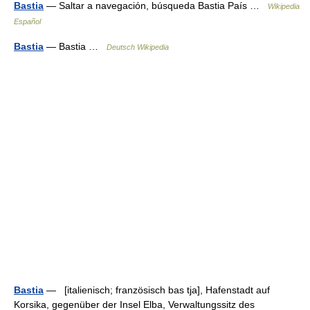
Bastia
— Saltar a navegación, búsqueda Bastia País …
Wikipedia
Español
Bastia
— Bastia …
Deutsch Wikipedia
Bastia
— [italienisch; französisch bas tja], Hafenstadt auf
Korsika, gegenüber der Insel Elba, Verwaltungssitz des