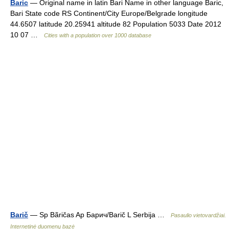
Baric
— Original name in latin Bari Name in other language Baric,
Bari State code RS Continent/City Europe/Belgrade longitude
44.6507 latitude 20.25941 altitude 82 Population 5033 Date 2012
10 07 …
Cities with a population over 1000 database
Barič
— Sp Bãričas Ap Барич/Barič L Serbija …
Pasaulio vietovardžiai.
Internetinė duomenų bazė