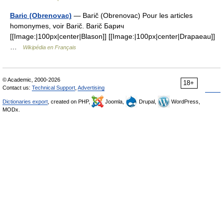
Baric (Obrenovac)
— Barič (Obrenovac) Pour les articles
homonymes, voir Barič. Barič Барич
[[Image:|100px|center|Blason]] [[Image:|100px|center|Drapaeau]]
…
Wikipédia en Français
© Academic, 2000-2026
18+
Contact us:
Technical Support
,
Advertising
Dictionaries export
, created on PHP,
Joomla,
Drupal,
WordPress,
MODx.