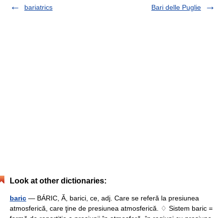
bariatrics
Bari delle Puglie
Look at other dictionaries:
baric
— BÁRIC, Ă, barici, ce, adj. Care se referă la presiunea
atmosferică, care ţine de presiunea atmosferică. ♢ Sistem baric =