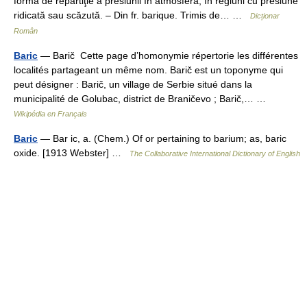
formă de repartiţie a presiunii în atmosferă, în regiuni cu presiune
ridicată sau scăzută. – Din fr. barique. Trimis de… …
Dicționar
Român
Baric
— Barič Cette page d’homonymie répertorie les différentes
localités partageant un même nom. Barič est un toponyme qui
peut désigner : Barič, un village de Serbie situé dans la
municipalité de Golubac, district de Braničevo ; Barič,… …
Wikipédia en Français
Baric
— Bar ic, a. (Chem.) Of or pertaining to barium; as, baric
oxide. [1913 Webster] …
The Collaborative International Dictionary of English