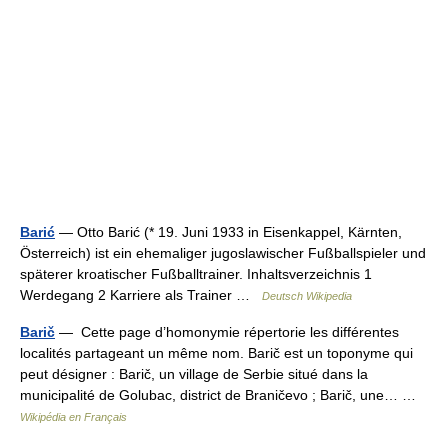
Barić
— Otto Barić (* 19. Juni 1933 in Eisenkappel, Kärnten,
Österreich) ist ein ehemaliger jugoslawischer Fußballspieler und
späterer kroatischer Fußballtrainer. Inhaltsverzeichnis 1
Werdegang 2 Karriere als Trainer …
Deutsch Wikipedia
Barič
— Cette page d’homonymie répertorie les différentes
localités partageant un même nom. Barič est un toponyme qui
peut désigner : Barič, un village de Serbie situé dans la
municipalité de Golubac, district de Braničevo ; Barič, une… …
Wikipédia en Français