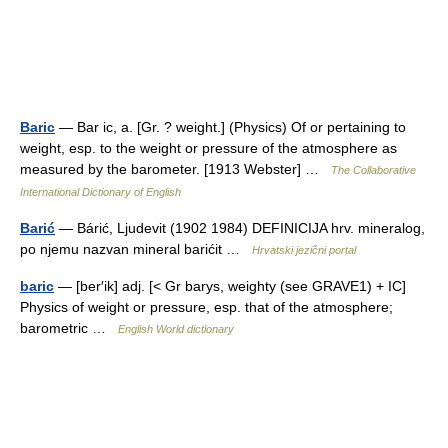
Baric
— Bar ic, a. [Gr. ? weight.] (Physics) Of or pertaining to
weight, esp. to the weight or pressure of the atmosphere as
measured by the barometer. [1913 Webster] …
The Collaborative
International Dictionary of English
Barić
— Bárić, Ljudevit (1902 1984) DEFINICIJA hrv. mineralog,
po njemu nazvan mineral barićit …
Hrvatski jezični portal
baric
— [ber′ik] adj. [< Gr barys, weighty (see GRAVE1) + IC]
Physics of weight or pressure, esp. that of the atmosphere;
barometric …
English World dictionary