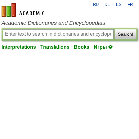
RU
DE
ES
FR
en-academic.com
Academic Dictionaries and Encyclopedias
Search!
Interpretations
Translations
Books
Игры ⚽