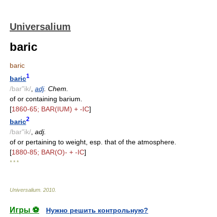
Universalium
baric
baric
1
baric
/bar"ik/
,
adj
. Chem.
of or containing barium.
[
1860-65; BAR(IUM) + -IC
]
2
baric
/bar"ik/
,
adj.
of or pertaining to weight, esp. that of the atmosphere.
[
1880-85; BAR(O)- + -IC
]
* * *
Universalium
.
2010
.
Игры ⚽
Нужно решить контрольную?