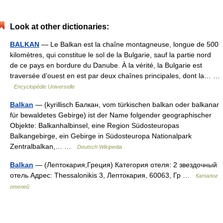
Look at other dictionaries:
BALKAN
— Le Balkan est la chaîne montagneuse, longue de 500
kilomètres, qui constitue le sol de la Bulgarie, sauf la partie nord
de ce pays en bordure du Danube. À la vérité, la Bulgarie est
traversée d’ouest en est par deux chaînes principales, dont la… …
Encyclopédie Universelle
Balkan
— (kyrillisch Балкан, vom türkischen balkan oder balkanar
für bewaldetes Gebirge) ist der Name folgender geographischer
Objekte: Balkanhalbinsel, eine Region Südosteuropas
Balkangebirge, ein Gebirge in Südosteuropa Nationalpark
Zentralbalkan,… …
Deutsch Wikipedia
Balkan
— (Лептокария,Греция) Категория отеля: 2 звездочный
отель Адрес: Thessalonikis 3, Лептокария, 60063, Гр …
Каталог
отелей