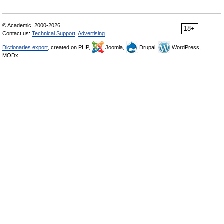
© Academic, 2000-2026
18+
Contact us:
Technical Support
,
Advertising
Dictionaries export
, created on PHP,
Joomla,
Drupal,
WordPress,
MODx.