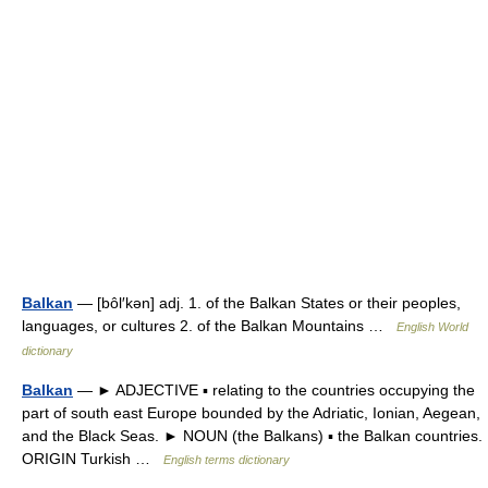
Balkan
— [bôl′kən] adj. 1. of the Balkan States or their peoples,
languages, or cultures 2. of the Balkan Mountains …
English World
dictionary
Balkan
— ► ADJECTIVE ▪ relating to the countries occupying the
part of south east Europe bounded by the Adriatic, Ionian, Aegean,
and the Black Seas. ► NOUN (the Balkans) ▪ the Balkan countries.
ORIGIN Turkish …
English terms dictionary