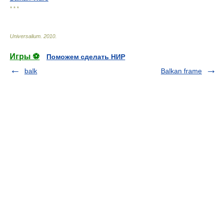
* * *
Universalium
.
2010
.
Игры ⚽
Поможем сделать НИР
balk
Balkan frame