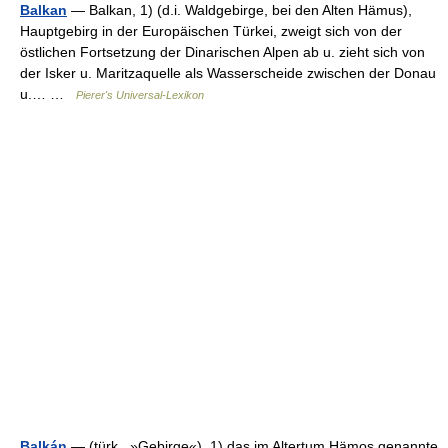
Balkan
— Balkan, 1) (d.i. Waldgebirge, bei den Alten Hämus),
Hauptgebirg in der Europäischen Türkei, zweigt sich von der
östlichen Fortsetzung der Dinarischen Alpen ab u. zieht sich von
der Isker u. Maritzaquelle als Wasserscheide zwischen der Donau
u.… …
Pierer's Universal-Lexikon
Balkán
— (türk., »Gebirge«), 1) das im Altertum Hämos genannte