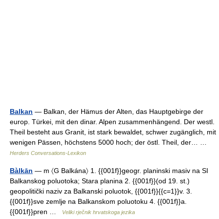
Balkan
— Balkan, der Hämus der Alten, das Hauptgebirge der
europ. Türkei, mit den dinar. Alpen zusammenhängend. Der westl.
Theil besteht aus Granit, ist stark bewaldet, schwer zugänglich, mit
wenigen Pässen, höchstens 5000 hoch; der östl. Theil, der… …
Herders Conversations-Lexikon
Bàlkān
— m 〈G Balkána〉 1. {{001f}}geogr. planinski masiv na SI
Balkanskog poluotoka; Stara planina 2. {{001f}}(od 19. st.)
geopolitički naziv za Balkanski poluotok, {{001f}}{{c=1}}v. 3.
{{001f}}sve zemlje na Balkanskom poluotoku 4. {{001f}}a.
{{001f}}pren …
Veliki rječnik hrvatskoga jezika