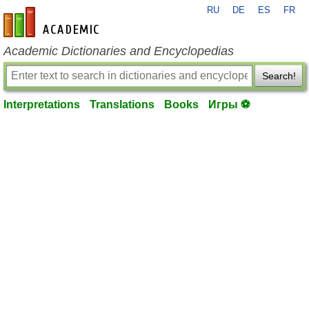
RU
DE
ES
FR
en-academic.com
Academic Dictionaries and Encyclopedias
Search!
Interpretations
Translations
Books
Игры ⚽