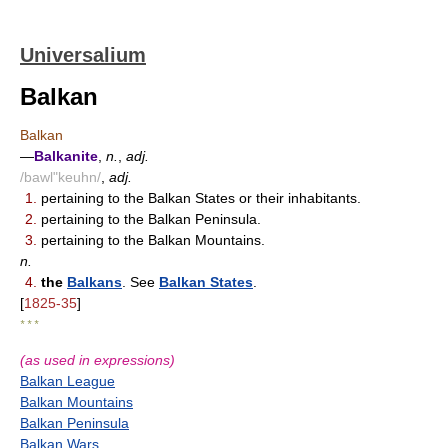
Universalium
Balkan
Balkan
—
Balkanite
,
n.
,
adj.
/bawl"keuhn/
,
adj.
1.
pertaining to the Balkan States or their inhabitants.
2.
pertaining to the Balkan Peninsula.
3.
pertaining to the Balkan Mountains.
n.
4.
the
Balkans
. See
Balkan States
.
[
1825-35
]
* * *
(as used in expressions)
Balkan League
Balkan Mountains
Balkan Peninsula
Balkan Wars