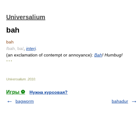
Universalium
bah
bah
/bah, ba/
,
interj
.
(an exclamation of contempt or annoyance):
Bah
! Humbug!
* * *
Universalium
.
2010
.
Игры ⚽
Нужна курсовая?
bagworm
bahadur