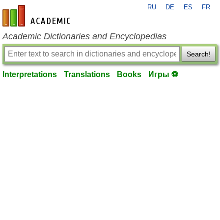
RU
DE
ES
FR
en-academic.com
Academic Dictionaries and Encyclopedias
Search!
Interpretations
Translations
Books
Игры ⚽