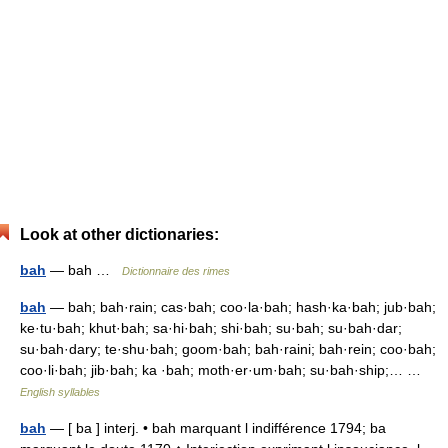
Look at other dictionaries:
bah
— bah …
Dictionnaire des rimes
bah
— bah; bah·rain; cas·bah; coo·la·bah; hash·ka·bah; jub·bah;
ke·tu·bah; khut·bah; sa·hi·bah; shi·bah; su·bah; su·bah·dar;
su·bah·dary; te·shu·bah; goom·bah; bah·raini; bah·rein; coo·bah;
coo·li·bah; jib·bah; ka ·bah; moth·er·um·bah; su·bah·ship;… …
English syllables
bah
— [ ba ] interj. • bah marquant l indifférence 1794; ba