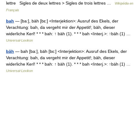
lettre Sigles de deux lettres > Sigles de trois lettres …
Wikipédia en
Français
bah
— [ba:], bäh [bɛ:] <Interjektion>: Ausruf des Ekels, der
Verachtung: bah, da vergeht mir der Appetit!; bäh, dieser
widerliche Kerl! * * * bah: ↑ bäh (1). * * * bah <Interj.>: ↑bäh (1) …
Universal-Lexikon
bäh
— bah [ba:], bäh [bɛ:] <Interjektion>: Ausruf des Ekels, der
Verachtung: bah, da vergeht mir der Appetit!; bäh, dieser
widerliche Kerl! * * * bah: ↑ bäh (1). * * * bah <Interj.>: ↑bäh (1) …
Universal-Lexikon