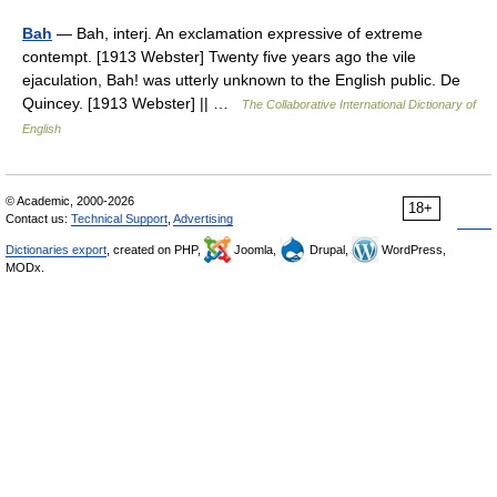
Bah
— Bah, interj. An exclamation expressive of extreme
contempt. [1913 Webster] Twenty five years ago the vile
ejaculation, Bah! was utterly unknown to the English public. De
Quincey. [1913 Webster] || …
The Collaborative International Dictionary of
English
© Academic, 2000-2026
18+
Contact us:
Technical Support
,
Advertising
Dictionaries export
, created on PHP,
Joomla,
Drupal,
WordPress,
MODx.