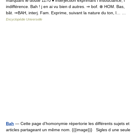
marquant le doute 1170 ♦ Interjection exprimant l insouciance, l
indifférence. Bah ! j en ai vu bien d autres. ⇒ bof. ⊗ HOM. Bas,
bât. ⇒BAH, interj. Fam. Exprime, suivant la nature du ton, l… …
Encyclopédie Universelle
Bah
— Cette page d’homonymie répertorie les différents sujets et
articles partageant un même nom. {{{image}}} Sigles d une seule