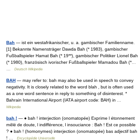
Bah
— ist ein westafrikanischer, u. a. gambischer Familienname.
[1] Bekannte Namensträger Dawda Bah (* 1983), gambischer
Fußballspieler Hamat Bah (* 19**), gambischer Politiker Lionel Bah
(* 1980), französisch ivorischer Fußballspieler Mamadou Bah (*…
…
Deutsch Wikipedia
BAH
— may refer to: bah may also be used in speech to convey
negativity. It is closely related to the word blah , but is often used
as a one word sentence in reply to something of disinterest. *
Bahrain International Airport (IATA airport code: BAH) in …
Wikipedia
bah !
— ● bah ! interjection (onomatopée) Exprime l étonnement
mêlé de doute, l indifférence, l insouciance : Bah ! Est ce possible
? ● bah ! (homonymes) interjection (onomatopée) bas adjectif bah
! …
Encyclopédie Universelle