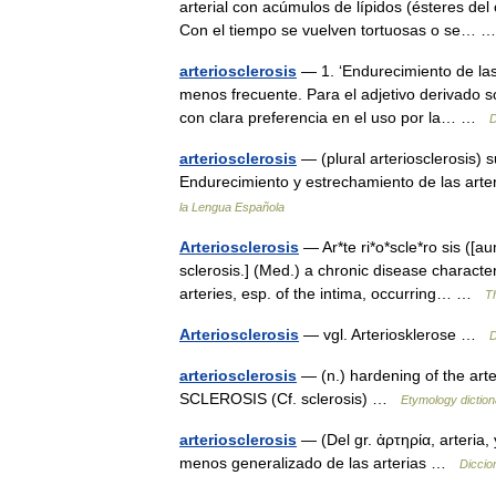
arterial con acúmulos de lípidos (ésteres del 
Con el tiempo se vuelven tortuosas o se…
arteriosclerosis
— 1. ‘Endurecimiento de las 
menos frecuente. Para el adjetivo derivado son
con clara preferencia en el uso por la… …
D
arteriosclerosis
— (plural arteriosclerosis) 
Endurecimiento y estrechamiento de las arte
la Lengua Española
Arteriosclerosis
— Ar*te ri*o*scle*ro sis ([aum]
sclerosis.] (Med.) a chronic disease characte
arteries, esp. of the intima, occurring… …
Th
Arteriosclerosis
— vgl. Arteriosklerose …
D
arteriosclerosis
— (n.) hardening of the arte
SCLEROSIS (Cf. sclerosis) …
Etymology diction
arteriosclerosis
— (Del gr. ἀρτηρία, arteria
menos generalizado de las arterias …
Diccio