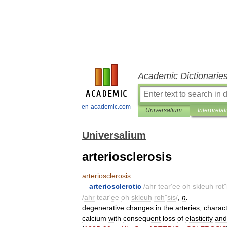
Academic Dictionarie
en-academic.com
Universalium
Interpretat
Universalium
arteriosclerosis
arteriosclerosis
—
arteriosclerotic
/
ahr
tear
'
ee
oh
skleuh
rot
"
/
ahr
tear
'
ee
oh
skleuh
roh
"
sis
/
,
n
.
degenerative
changes
in
the
arteries
,
charac
calcium
with
consequent
loss
of
elasticity
and