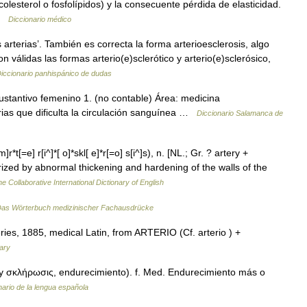
colesterol o fosfolípidos) y la consecuente pérdida de elasticidad.
 …
Diccionario médico
arterias’. También es correcta la forma arterioesclerosis, algo
 válidas las formas arterio(e)sclerótico y arterio(e)sclerósico,
iccionario panhispánico de dudas
sustantivo femenino 1. (no contable) Área: medicina
rias que dificulta la circulación sanguínea …
Diccionario Salamanca de
r*t[=e] r[i^]*[ o]*skl[ e]*r[=o] s[i^]s), n. [NL.; Gr. ? artery +
rized by abnormal thickening and hardening of the walls of the
e Collaborative International Dictionary of English
as Wörterbuch medizinischer Fachausdrücke
ries, 1885, medical Latin, from ARTERIO (Cf. arterio ) +
ary
, y σκλήρωσις, endurecimiento). f. Med. Endurecimiento más o
nario de la lengua española