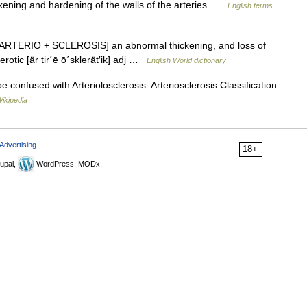
ning and hardening of the walls of the arteries …
English terms
n. [ ARTERIO + SCLEROSIS] an abnormal thickening, and loss of
clerotic [är tir΄ē ō΄sklərät′ik] adj …
English World dictionary
 confused with Arteriolosclerosis. Arteriosclerosis Classification
ikipedia
Advertising
18+
upal,
WordPress, MODx.