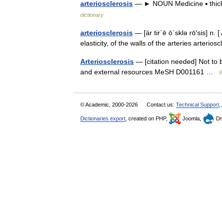
arteriosclerosis
— ► NOUN Medicine ▪ thicke
dictionary
arteriosclerosis
— [är tir΄ē ō΄sklə rō′sis] 
elasticity, of the walls of the arteries arterios
Arteriosclerosis
— [citation needed] Not to be
and external resources MeSH D001161 …
W
© Academic, 2000-2026
Contact us:
Technical Support
,
Dictionaries export
, created on PHP,
Joomla,
Dr