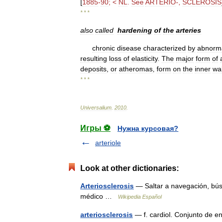
[
1885
-
90
; <
NL
.
See
ARTERIO
-,
SCLEROSIS
* * *
also
called
hardening
of
the
arteries
chronic
disease
characterized
by
abnorm
resulting
loss
of
elasticity
.
The
major
form
of
deposits
,
or
atheromas
,
form
on
the
inner
wal
* * *
Universalium
.
2010
.
Игры ⚽
Нужна курсовая?
arteriole
Look at other dictionaries:
Arteriosclerosis
— Saltar a navegación, búsq
médico …
Wikipedia Español
arteriosclerosis
— f. cardiol. Conjunto de 