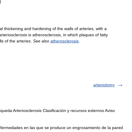
]
al
thickening
and
hardening
of
the
walls
of
arteries
,
with
a
arteriosclerosis
is
atherosclerosis
,
in
which
plaques
of
fatty
ls
of
the
arteries
.
See
also
atherosclerosis
.
arteriotomy
ueda Arteriosclerosis Clasificación y recursos externos Aviso
enfermedades en las que se produce un engrosamiento de la pared