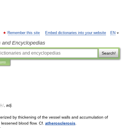
Remember this site
Embed dictionaries into your website
EN
s and Encyclopedias
Search!
ions
ik
/
,
adj
.
terized
by
thickening
of
the
vessel
walls
and
accumulation
of
lessened
blood
flow
.
Cf
.
atherosclerosis
.