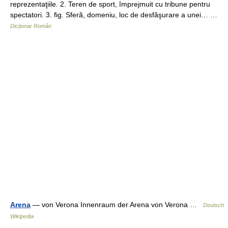
reprezentaţiile. 2. Teren de sport, împrejmuit cu tribune pentru
spectatori. 3. fig. Sferă, domeniu, loc de desfăşurare a unei… …
Dicționar Român
Arena
— von Verona Innenraum der Arena von Verona …
Deutsch
Wikipedia