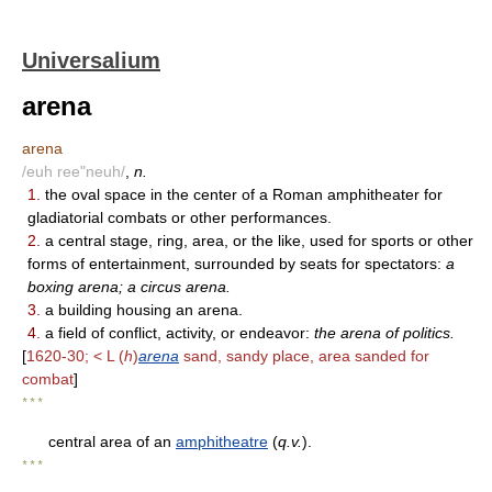
Universalium
arena
arena
/euh ree"neuh/
,
n.
1.
the oval space in the center of a Roman amphitheater for
gladiatorial combats or other performances.
2.
a central stage, ring, area, or the like, used for sports or other
forms of entertainment, surrounded by seats for spectators:
a
boxing arena; a circus arena.
3.
a building housing an arena.
4.
a field of conflict, activity, or endeavor:
the arena of politics.
[
1620-30; < L (
h
)
arena
sand, sandy place, area sanded for
combat
]
* * *
central area of an
amphitheatre
(
q.v.
).
* * *