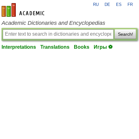
RU
DE
ES
FR
en-academic.com
Academic Dictionaries and Encyclopedias
Search!
Interpretations
Translations
Books
Игры ⚽