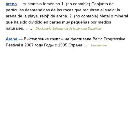
arena
— sustantivo femenino 1. (no contable) Conjunto de
partículas desprendidas de las rocas que recubren el suelo: la
arena de la playa. reloj* de arena. 2. (no contable) Metal o mineral
que ha sido dividido en partes muy pequeñas por medios
naturales… …
Diccionario Salamanca de la Lengua Española
Arena
— Выступление группы на фестивале Baltic Progressive
Festival в 2007 году Годы с 1995 Страна …
Википедия