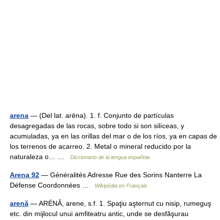
arena
— (Del lat. arēna). 1. f. Conjunto de partículas
desagregadas de las rocas, sobre todo si son silíceas, y
acumuladas, ya en las orillas del mar o de los ríos, ya en capas de
los terrenos de acarreo. 2. Metal o mineral reducido por la
naturaleza o… …
Diccionario de la lengua española
Arena 92
— Généralités Adresse Rue des Sorins Nanterre La
Défense Coordonnées …
Wikipédia en Français
arenă
— ARÉNĂ, arene, s.f. 1. Spaţiu aşternut cu nisip, rumeguş
etc. din mijlocul unui amfiteatru antic, unde se desfăşurau