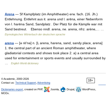
Arena
— Sf Kampfplatz (im Amphitheater) erw. fach. (16. Jh.)
Entlehnung. Entlehnt aus it. arena und l. arēna, einer Nebenform
von l. harēna Sand, Sandplatz . Der Platz für die Kämpfe war mit
Sand bestreut. Ebenso nndl. arena, ne. arena, nfrz. arène,… …
Etymologisches Wörterbuch der deutschen sprache
arena
— [ə rē′nə] n. [L arena, harena, sand, sandy place, arena]
1. the central part of an ancient Roman amphitheater, where
gladiatorial contests and shows took place 2. a) a central area
used for entertainment or sports events and usually surrounded by
…
English World dictionary
© Academic, 2000-2026
18+
Contact us:
Technical Support
,
Advertising
Dictionaries export
, created on PHP,
Joomla,
Drupal,
WordPress,
MODx.