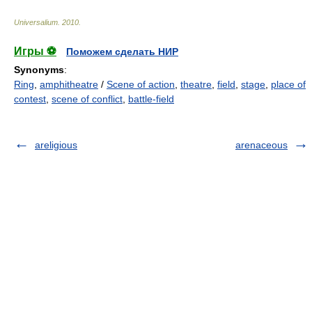
Universalium
.
2010
.
Игры ⚽
Поможем сделать НИР
Synonyms
:
Ring
,
amphitheatre
/
Scene of action
,
theatre
,
field
,
stage
,
place of
contest
,
scene of conflict
,
battle-field
areligious
arenaceous