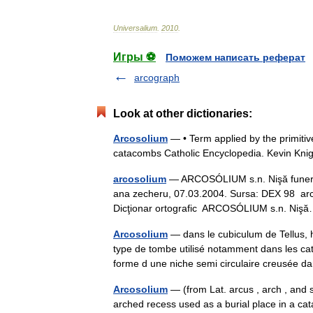
Universalium
.
2010
.
Игры ⚽
Поможем написать реферат
arcograph
Look at other dictionaries:
Arcosolium
— • Term applied by the primitiv
catacombs Catholic Encyclopedia. Kevin 
arcosolium
— ARCOSÓLIUM s.n. Nişă funerară 
ana zecheru, 07.03.2004. Sursa: DEX 98 arcos
Dicţionar ortografic ARCOSÓLIUM s.n. N
Arcosolium
— dans le cubiculum de Tellus,
type de tombe utilisé notamment dans les ca
forme d une niche semi circulaire creusé
Arcosolium
— (from Lat. arcus , arch , and s
arched recess used as a burial place in a cat