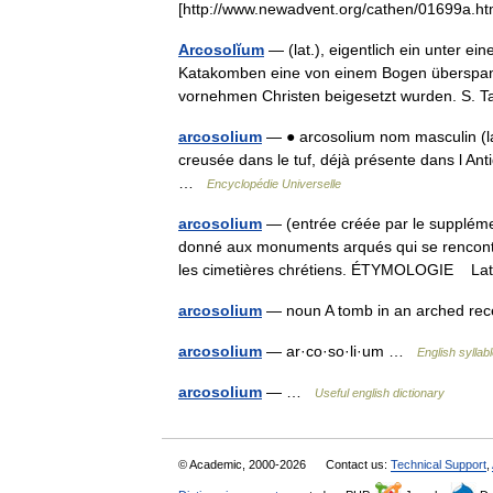
[http://www.newadvent.org/cathen/01699a.h
Arcosolĭum
— (lat.), eigentlich ein unter ei
Katakomben eine von einem Bogen überspannt
vornehmen Christen beigesetzt wurden. S.
arcosolium
— ● arcosolium nom masculin (lat
creusée dans le tuf, déjà présente dans l An
…
Encyclopédie Universelle
arcosolium
— (entrée créée par le supplémen
donné aux monuments arqués qui se rencont
les cimetières chrétiens. ÉTYMOLOGIE 
arcosolium
— noun A tomb in an arched rec
arcosolium
— ar·co·so·li·um …
English syllab
arcosolium
— …
Useful english dictionary
© Academic, 2000-2026
Contact us:
Technical Support
,