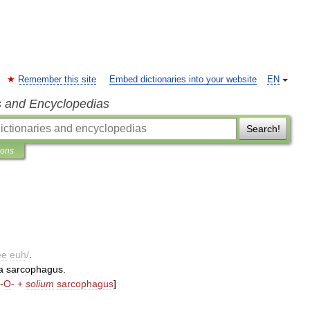
Remember this site
Embed dictionaries into your website
EN
s and Encyclopedias
Search!
ions
ee
euh
/
.
a
sarcophagus
.
-
O
- +
solium
sarcophagus
]