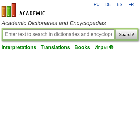
RU
DE
ES
FR
en-academic.com
Academic Dictionaries and Encyclopedias
Search!
Interpretations
Translations
Books
Игры ⚽