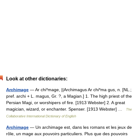
Look at other dictionaries:
Archimage
— Ar chi*mage, ||Archimagus Ar chi*ma gus, n. [NL.;
pref. archi + L. magus, Gr. ?, a Magian.] 1. The high priest of the
Persian Magi, or worshipers of fire. [1913 Webster] 2. A great
magician, wizard, or enchanter. Spenser. [1913 Webster] …
The
Collaborative International Dictionary of English
Archimage
— Un archimage est, dans les romans et les jeux de
rôle, un mage aux pouvoirs particuliers. Plus que des pouvoirs