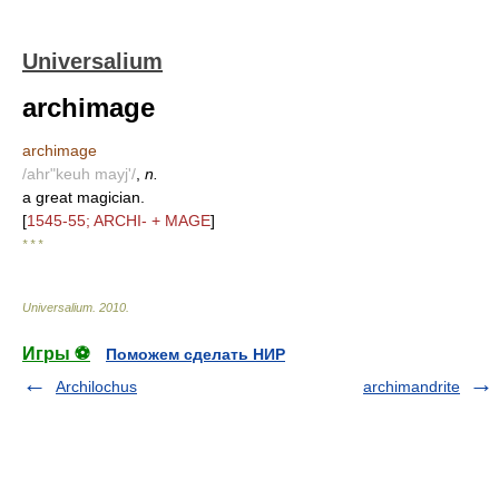
Universalium
archimage
archimage
/ahr"keuh mayj'/
,
n.
a great magician.
[
1545-55; ARCHI- + MAGE
]
* * *
Universalium
.
2010
.
Игры ⚽
Поможем сделать НИР
Archilochus
archimandrite