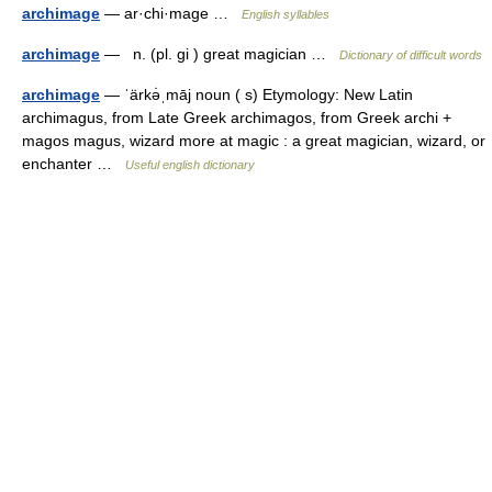
archimage
— ar·chi·mage …
English syllables
archimage
— n. (pl. gi ) great magician …
Dictionary of difficult words
archimage
— ˈärkə̇ˌmāj noun ( s) Etymology: New Latin
archimagus, from Late Greek archimagos, from Greek archi +
magos magus, wizard more at magic : a great magician, wizard, or
enchanter …
Useful english dictionary