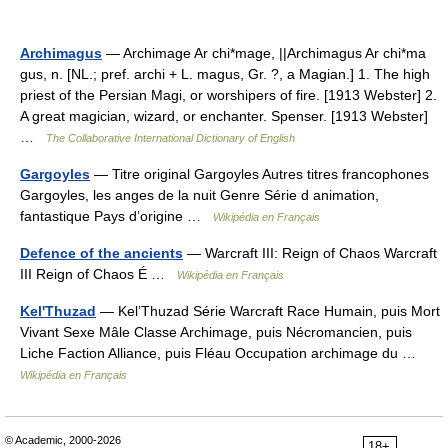
Archimagus
— Archimage Ar chi*mage, ||Archimagus Ar chi*ma
gus, n. [NL.; pref. archi + L. magus, Gr. ?, a Magian.] 1. The high
priest of the Persian Magi, or worshipers of fire. [1913 Webster] 2.
A great magician, wizard, or enchanter. Spenser. [1913 Webster]
…
The Collaborative International Dictionary of English
Gargoyles
— Titre original Gargoyles Autres titres francophones
Gargoyles, les anges de la nuit Genre Série d animation,
fantastique Pays d’origine …
Wikipédia en Français
Defence of the ancients
— Warcraft III: Reign of Chaos Warcraft
III Reign of Chaos É …
Wikipédia en Français
Kel'Thuzad
— Kel’Thuzad Série Warcraft Race Humain, puis Mort
Vivant Sexe Mâle Classe Archimage, puis Nécromancien, puis
Liche Faction Alliance, puis Fléau Occupation archimage du …
Wikipédia en Français
© Academic, 2000-2026
18+