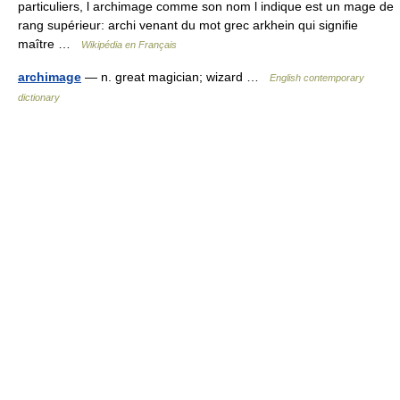
particuliers, l archimage comme son nom l indique est un mage de
rang supérieur: archi venant du mot grec arkhein qui signifie
maître …
Wikipédia en Français
archimage
— n. great magician; wizard …
English contemporary
dictionary