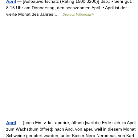
April
— [Aufbauwortschatz (Rating 1500 3200)] Bsp.: • Sehr gut.
8:15 Uhr am Donnerstag, den sechzehnten April. • April ist der
vierte Monat des Jahres …
Deutsch Wörterbuch
April
— (nach Ein. v. lat. aperire, öffnen [weil die Erde sich im April
zum Wachsthum öffnet]; nach And. von aper, weil in diesem Monat
Schweine geopfert wurden; unter Kaiser Nero Neroneus, von Karl