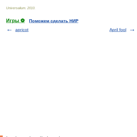
Universalium
.
2010
.
Игры ⚽
Поможем сделать НИР
apricot
April fool