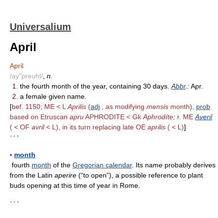
Universalium
April
April
/ay"preuhl/
,
n.
1.
the fourth month of the year, containing 30 days.
Abbr
.:
Apr.
2.
a female given name.
[
bef. 1150; ME < L
Aprilis
(
adj
., as modifying
mensis
month),
prob
.
based on Etruscan
apru
APHRODITE < Gk
Aphrodíte;
r. ME
Averil
( < OF
avril
< L), in its turn replacing late OE
aprilis
( < L)
]
* * *
▪
month
fourth
month
of the
Gregorian calendar
. Its name probably derives
from the Latin
aperire
(“to open”), a possible reference to plant
buds opening at this time of year in Rome.
* * *