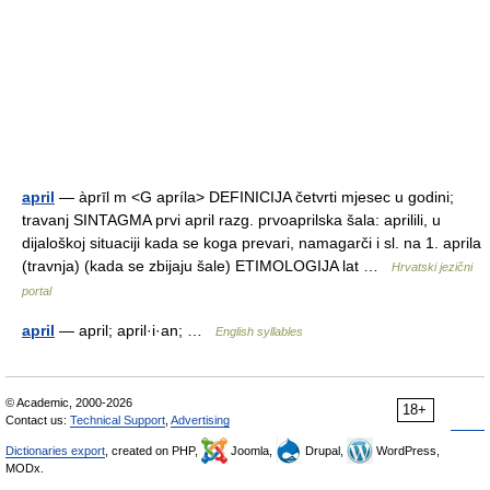
april
— àprīl m <G apríla> DEFINICIJA četvrti mjesec u godini;
travanj SINTAGMA prvi april razg. prvoaprilska šala: aprilili, u
dijaloškoj situaciji kada se koga prevari, namagarči i sl. na 1. aprila
(travnja) (kada se zbijaju šale) ETIMOLOGIJA lat …
Hrvatski jezični
portal
april
— april; april·i·an; …
English syllables
© Academic, 2000-2026
18+
Contact us:
Technical Support
,
Advertising
Dictionaries export
, created on PHP,
Joomla,
Drupal,
WordPress,
MODx.