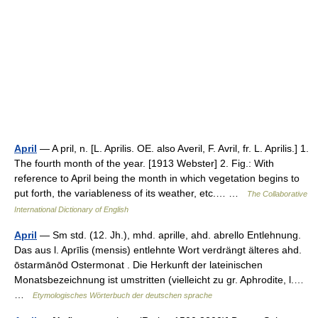
April
— A pril, n. [L. Aprilis. OE. also Averil, F. Avril, fr. L. Aprilis.] 1.
The fourth month of the year. [1913 Webster] 2. Fig.: With
reference to April being the month in which vegetation begins to
put forth, the variableness of its weather, etc.… …
The Collaborative
International Dictionary of English
April
— Sm std. (12. Jh.), mhd. aprille, ahd. abrello Entlehnung.
Das aus l. Aprīlis (mensis) entlehnte Wort verdrängt älteres ahd.
ōstarmānōd Ostermonat . Die Herkunft der lateinischen
Monatsbezeichnung ist umstritten (vielleicht zu gr. Aphrodite, l.…
…
Etymologisches Wörterbuch der deutschen sprache