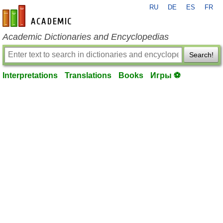
RU
DE
ES
FR
en-academic.com
Academic Dictionaries and Encyclopedias
Search!
Interpretations
Translations
Books
Игры ⚽