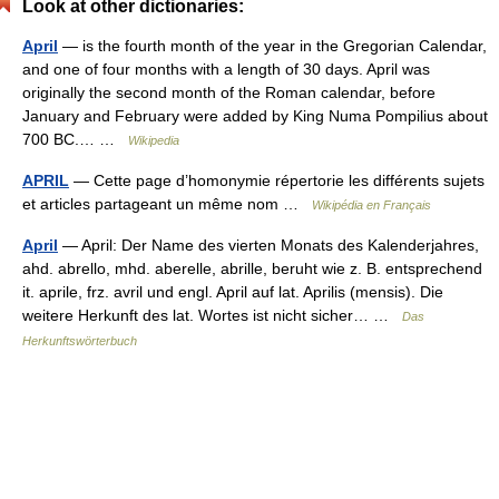
Look at other dictionaries:
April
— is the fourth month of the year in the Gregorian Calendar,
and one of four months with a length of 30 days. April was
originally the second month of the Roman calendar, before
January and February were added by King Numa Pompilius about
700 BC.… …
Wikipedia
APRIL
— Cette page d’homonymie répertorie les différents sujets
et articles partageant un même nom …
Wikipédia en Français
April
— April: Der Name des vierten Monats des Kalenderjahres,
ahd. abrello, mhd. aberelle, abrille, beruht wie z. B. entsprechend
it. aprile, frz. avril und engl. April auf lat. Aprilis (mensis). Die
weitere Herkunft des lat. Wortes ist nicht sicher… …
Das
Herkunftswörterbuch