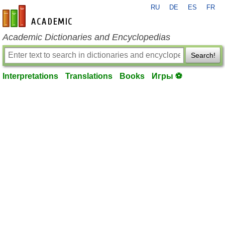
RU
DE
ES
FR
en-academic.com
Academic Dictionaries and Encyclopedias
Search!
Interpretations
Translations
Books
Игры ⚽