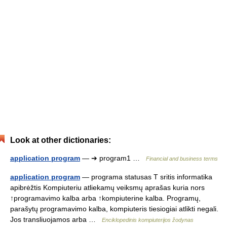
Look at other dictionaries:
application program
— ➔ program1 …
Financial and business terms
application program
— programa statusas T sritis informatika
apibrėžtis Kompiuteriu atliekamų veiksmų aprašas kuria nors
↑programavimo kalba arba ↑kompiuterine kalba. Programų,
parašytų programavimo kalba, kompiuteris tiesiogiai atlikti negali.
Jos transliuojamos arba …
Enciklopedinis kompiuterijos žodynas