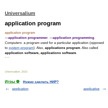
Universalium
application program
application program
—
application programmer
. —
application programming
.
Computers.
a program used for a particular application (opposed
to
system program
). Also,
applications program
. Also called
application software, applications software
.
* * *
Universalium
.
2010
.
Игры ⚽
Нужно сделать НИР?
application
applicative