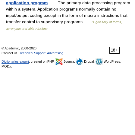
application program
— The primary data processing program
within a system. Application programs normally contain no
input/output coding except in the form of macro instructions that
transfer control to supervisory programs …
IT glossary of terms,
acronyms and abbreviations
© Academic, 2000-2026
18+
Contact us:
Technical Support
,
Advertising
Dictionaries export
, created on PHP,
Joomla,
Drupal,
WordPress,
MODx.