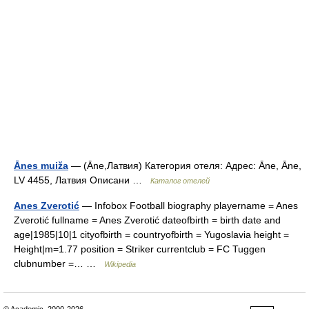
Ānes muiža
— (Āne,Латвия) Категория отеля: Адрес: Āne, Āne,
LV 4455, Латвия Описани …
Каталог отелей
Anes Zverotić
— Infobox Football biography playername = Anes
Zverotić fullname = Anes Zverotić dateofbirth = birth date and
age|1985|10|1 cityofbirth = countryofbirth = Yugoslavia height =
Height|m=1.77 position = Striker currentclub = FC Tuggen
clubnumber =… …
Wikipedia