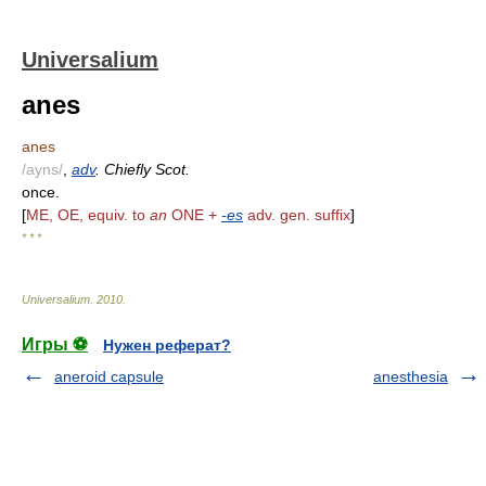
Universalium
anes
anes
/ayns/
,
adv
. Chiefly Scot.
once.
[
ME, OE, equiv. to
an
ONE +
-es
adv. gen. suffix
]
* * *
Universalium
.
2010
.
Игры ⚽
Нужен реферат?
aneroid capsule
anesthesia