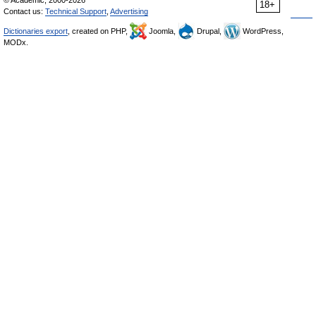
© Academic, 2000-2026
18+
Contact us:
Technical Support
,
Advertising
Dictionaries export
, created on PHP,
Joomla,
Drupal,
WordPress,
MODx.