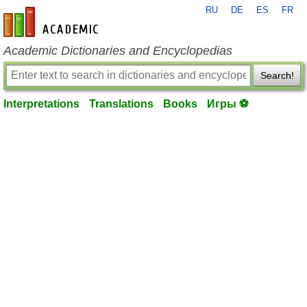
RU
DE
ES
FR
en-academic.com
Academic Dictionaries and Encyclopedias
Search!
Interpretations
Translations
Books
Игры ⚽