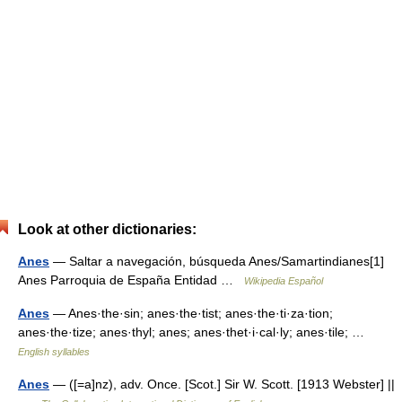
Look at other dictionaries:
Anes
— Saltar a navegación, búsqueda Anes/Samartindianes[1]
Anes Parroquia de España Entidad …
Wikipedia Español
Anes
— Anes·the·sin; anes·the·tist; anes·the·ti·za·tion;
anes·the·tize; anes·thyl; anes; anes·thet·i·cal·ly; anes·tile; …
English syllables
Anes
— ([=a]nz), adv. Once. [Scot.] Sir W. Scott. [1913 Webster] ||