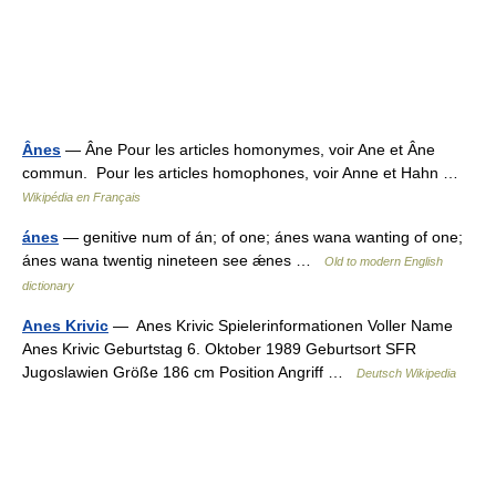
Ânes
— Âne Pour les articles homonymes, voir Ane et Âne
commun. Pour les articles homophones, voir Anne et Hahn …
Wikipédia en Français
ánes
— genitive num of án; of one; ánes wana wanting of one;
ánes wana twentig nineteen see ǽnes …
Old to modern English
dictionary
Anes Krivic
— Anes Krivic Spielerinformationen Voller Name
Anes Krivic Geburtstag 6. Oktober 1989 Geburtsort SFR
Jugoslawien Größe 186 cm Position Angriff …
Deutsch Wikipedia