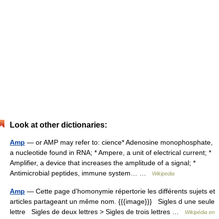
Look at other dictionaries:
Amp
— or AMP may refer to: cience* Adenosine monophosphate,
a nucleotide found in RNA; * Ampere, a unit of electrical current; *
Amplifier, a device that increases the amplitude of a signal; *
Antimicrobial peptides, immune system… …
Wikipedia
Amp
— Cette page d’homonymie répertorie les différents sujets et
articles partageant un même nom. {{{image}}} Sigles d une seule
lettre Sigles de deux lettres > Sigles de trois lettres …
Wikipédia en