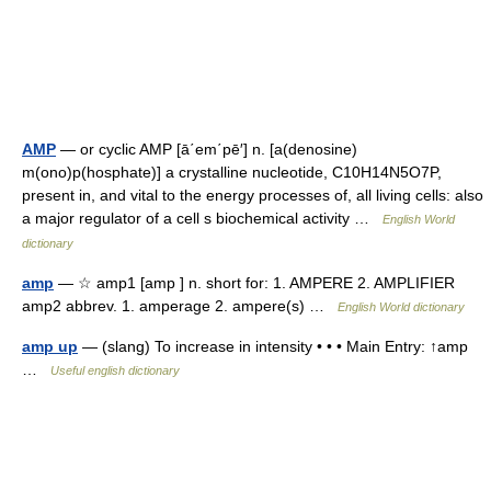
AMP
— or cyclic AMP [ā΄em΄pē′] n. [a(denosine)
m(ono)p(hosphate)] a crystalline nucleotide, C10H14N5O7P,
present in, and vital to the energy processes of, all living cells: also
a major regulator of a cell s biochemical activity …
English World
dictionary
amp
— ☆ amp1 [amp ] n. short for: 1. AMPERE 2. AMPLIFIER
amp2 abbrev. 1. amperage 2. ampere(s) …
English World dictionary
amp up
— (slang) To increase in intensity • • • Main Entry: ↑amp
…
Useful english dictionary