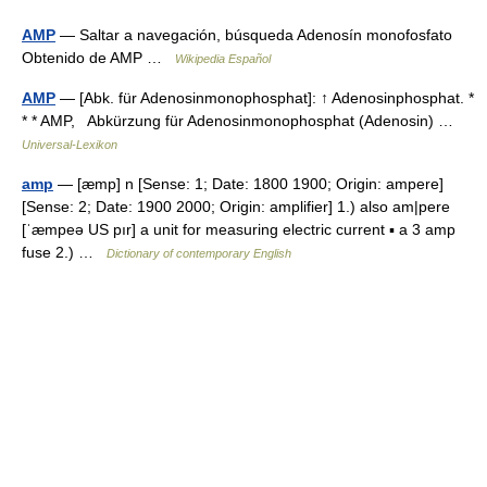
AMP
— Saltar a navegación, búsqueda Adenosín monofosfato
Obtenido de AMP …
Wikipedia Español
AMP
— [Abk. für Adenosinmonophosphat]: ↑ Adenosinphosphat. *
* * AMP, Abkürzung für Adenosinmonophosphat (Adenosin) …
Universal-Lexikon
amp
— [æmp] n [Sense: 1; Date: 1800 1900; Origin: ampere]
[Sense: 2; Date: 1900 2000; Origin: amplifier] 1.) also am|pere
[ˈæmpeə US pır] a unit for measuring electric current ▪ a 3 amp
fuse 2.) …
Dictionary of contemporary English