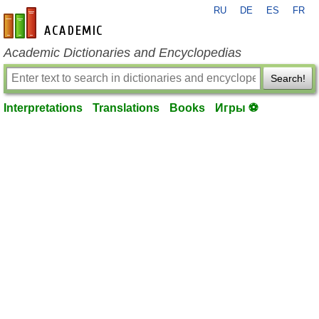
RU
DE
ES
FR
en-academic.com
Academic Dictionaries and Encyclopedias
Search!
Interpretations
Translations
Books
Игры ⚽