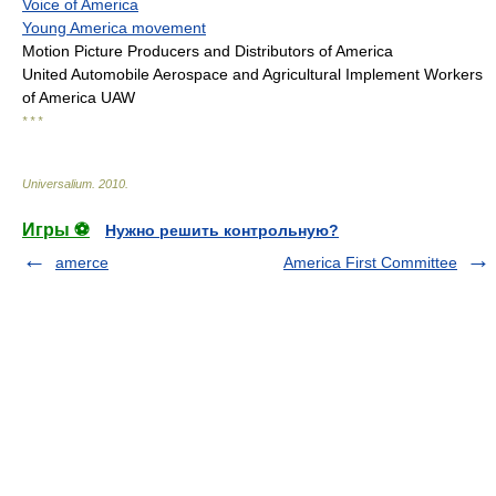
Voice of America
Young America movement
Motion Picture Producers and Distributors of America
United Automobile Aerospace and Agricultural Implement Workers
of America UAW
* * *
Universalium
.
2010
.
Игры ⚽
Нужно решить контрольную?
amerce
America First Committee