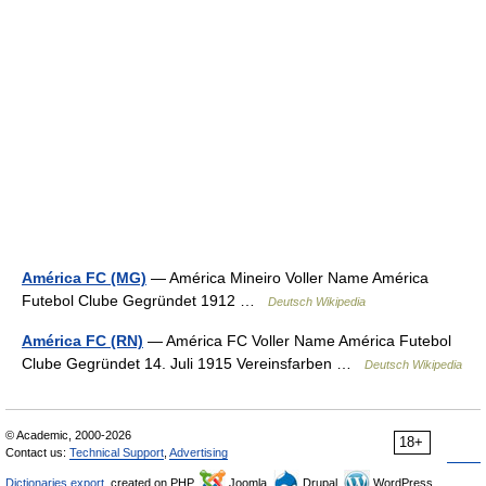
América FC (MG)
— América Mineiro Voller Name América
Futebol Clube Gegründet 1912 …
Deutsch Wikipedia
América FC (RN)
— América FC Voller Name América Futebol
Clube Gegründet 14. Juli 1915 Vereinsfarben …
Deutsch Wikipedia
© Academic, 2000-2026
18+
Contact us:
Technical Support
,
Advertising
Dictionaries export
, created on PHP,
Joomla,
Drupal,
WordPress,