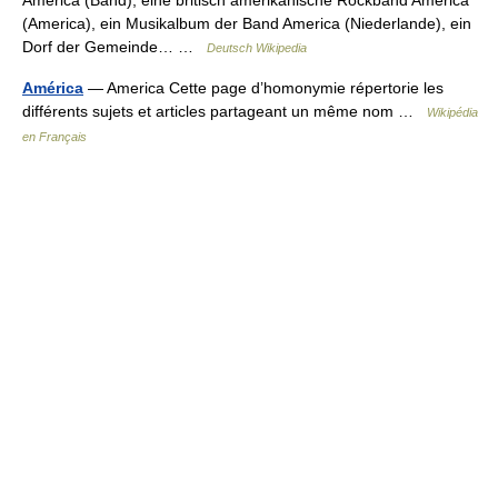
America (Band), eine britisch amerikanische Rockband America
(America), ein Musikalbum der Band America (Niederlande), ein
Dorf der Gemeinde… …
Deutsch Wikipedia
América
— America Cette page d’homonymie répertorie les
différents sujets et articles partageant un même nom …
Wikipédia
en Français