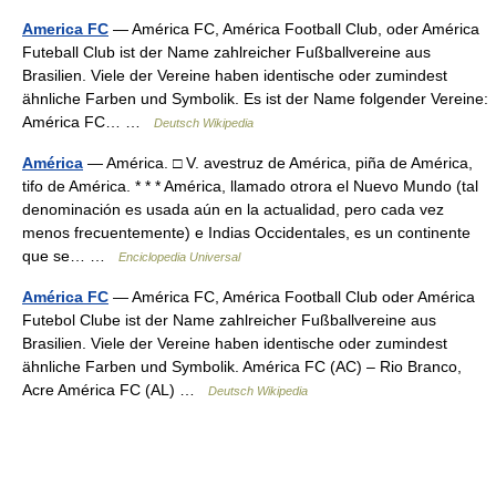
America FC
— América FC, América Football Club, oder América
Futeball Club ist der Name zahlreicher Fußballvereine aus
Brasilien. Viele der Vereine haben identische oder zumindest
ähnliche Farben und Symbolik. Es ist der Name folgender Vereine:
América FC… …
Deutsch Wikipedia
América
— América. □ V. avestruz de América, piña de América,
tifo de América. * * * América, llamado otrora el Nuevo Mundo (tal
denominación es usada aún en la actualidad, pero cada vez
menos frecuentemente) e Indias Occidentales, es un continente
que se… …
Enciclopedia Universal
América FC
— América FC, América Football Club oder América
Futebol Clube ist der Name zahlreicher Fußballvereine aus
Brasilien. Viele der Vereine haben identische oder zumindest
ähnliche Farben und Symbolik. América FC (AC) – Rio Branco,
Acre América FC (AL) …
Deutsch Wikipedia