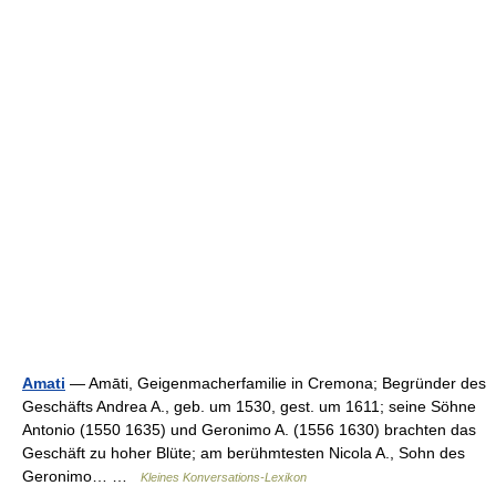
Amati
— Amāti, Geigenmacherfamilie in Cremona; Begründer des
Geschäfts Andrea A., geb. um 1530, gest. um 1611; seine Söhne
Antonio (1550 1635) und Geronimo A. (1556 1630) brachten das
Geschäft zu hoher Blüte; am berühmtesten Nicola A., Sohn des
Geronimo… …
Kleines Konversations-Lexikon