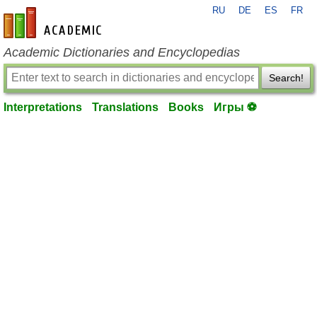
RU
DE
ES
FR
en-academic.com
Academic Dictionaries and Encyclopedias
Search!
Interpretations
Translations
Books
Игры ⚽