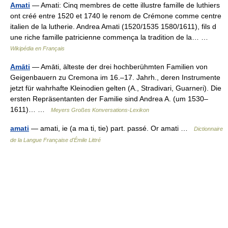
Amati
— Amati: Cinq membres de cette illustre famille de luthiers
ont créé entre 1520 et 1740 le renom de Crémone comme centre
italien de la lutherie. Andrea Amati (1520/1535 1580/1611), fils d
une riche famille patricienne commença la tradition de la… …
Wikipédia en Français
Amāti
— Amāti, älteste der drei hochberühmten Familien von
Geigenbauern zu Cremona im 16.–17. Jahrh., deren Instrumente
jetzt für wahrhafte Kleinodien gelten (A., Stradivari, Guarneri). Die
ersten Repräsentanten der Familie sind Andrea A. (um 1530–
1611)… …
Meyers Großes Konversations-Lexikon
amati
— amati, ie (a ma ti, tie) part. passé. Or amati …
Dictionnaire
de la Langue Française d'Émile Littré