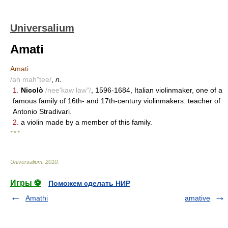
Universalium
Amati
Amati
/ah mah"tee/
,
n.
1.
Nicolò
/nee'kaw law"/
, 1596-1684, Italian violinmaker, one of a
famous family of 16th- and 17th-century violinmakers: teacher of
Antonio Stradivari.
2.
a violin made by a member of this family.
* * *
Universalium
.
2010
.
Игры ⚽
Поможем сделать НИР
Amathi
amative