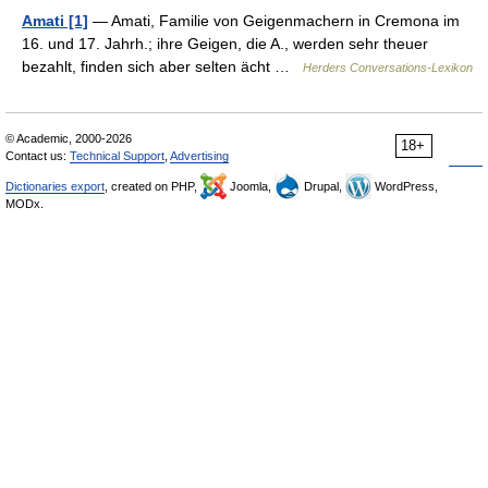
Amati [1]
— Amati, Familie von Geigenmachern in Cremona im
16. und 17. Jahrh.; ihre Geigen, die A., werden sehr theuer
bezahlt, finden sich aber selten ächt …
Herders Conversations-Lexikon
© Academic, 2000-2026
18+
Contact us:
Technical Support
,
Advertising
Dictionaries export
, created on PHP,
Joomla,
Drupal,
WordPress,
MODx.