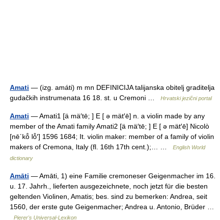
Amati
— (izg. amáti) m mn DEFINICIJA talijanska obitelj graditelja
gudačkih instrumenata 16 18. st. u Cremoni …
Hrvatski jezični portal
Amati
— Amati1 [ä mä′tē; ] E [ ə mät′ē] n. a violin made by any
member of the Amati family Amati2 [ä mä′tē; ] E [ ə mät′ē] Nicolò
[nē΄kō̂ lō̂′] 1596 1684; It. violin maker: member of a family of violin
makers of Cremona, Italy (fl. 16th 17th cent.);… …
English World
dictionary
Amāti
— Amāti, 1) eine Familie cremoneser Geigenmacher im 16.
u. 17. Jahrh., lieferten ausgezeichnete, noch jetzt für die besten
geltenden Violinen, Amatis; bes. sind zu bemerken: Andrea, seit
1560, der erste gute Geigenmacher; Andrea u. Antonio, Brüder …
Pierer's Universal-Lexikon