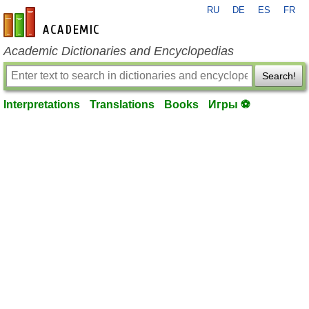
RU
DE
ES
FR
en-academic.com
Academic Dictionaries and Encyclopedias
Search!
Interpretations
Translations
Books
Игры ⚽