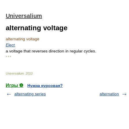
Universalium
alternating voltage
alternating voltage
Elect
.
a voltage that reverses direction in regular cycles.
* * *
Universalium
.
2010
.
Игры ⚽
Нужна курсовая?
alternating series
alternation