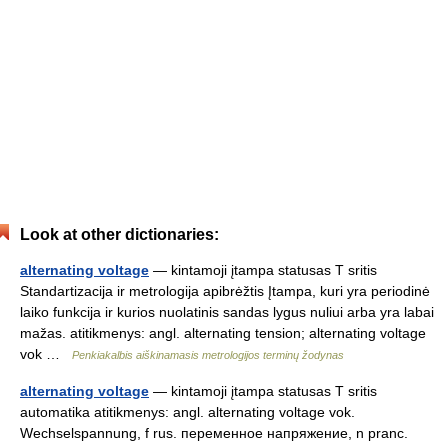
Look at other dictionaries:
alternating voltage
— kintamoji įtampa statusas T sritis
Standartizacija ir metrologija apibrėžtis Įtampa, kuri yra periodinė
laiko funkcija ir kurios nuolatinis sandas lygus nuliui arba yra labai
mažas. atitikmenys: angl. alternating tension; alternating voltage
vok …
Penkiakalbis aiškinamasis metrologijos terminų žodynas
alternating voltage
— kintamoji įtampa statusas T sritis
automatika atitikmenys: angl. alternating voltage vok.
Wechselspannung, f rus. переменное напряжение, n pranc.