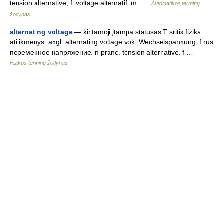
tension alternative, f; voltage alternatif, m …
Automatikos terminų
žodynas
alternating voltage
— kintamoji įtampa statusas T sritis fizika
atitikmenys: angl. alternating voltage vok. Wechselspannung, f rus.
переменное напряжение, n pranc. tension alternative, f …
Fizikos terminų žodynas