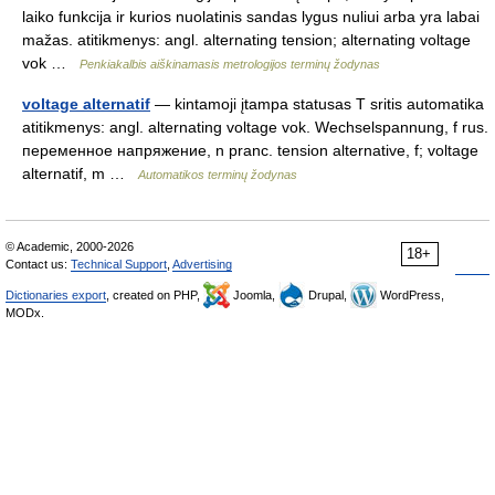
laiko funkcija ir kurios nuolatinis sandas lygus nuliui arba yra labai
mažas. atitikmenys: angl. alternating tension; alternating voltage
vok …
Penkiakalbis aiškinamasis metrologijos terminų žodynas
voltage alternatif
— kintamoji įtampa statusas T sritis automatika
atitikmenys: angl. alternating voltage vok. Wechselspannung, f rus.
переменное напряжение, n pranc. tension alternative, f; voltage
alternatif, m …
Automatikos terminų žodynas
© Academic, 2000-2026
18+
Contact us:
Technical Support
,
Advertising
Dictionaries export
, created on PHP,
Joomla,
Drupal,
WordPress,
MODx.