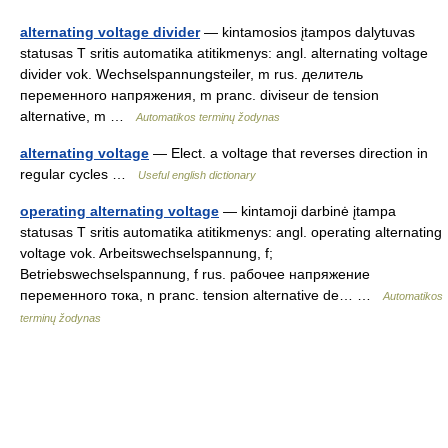
alternating voltage divider
— kintamosios įtampos dalytuvas
statusas T sritis automatika atitikmenys: angl. alternating voltage
divider vok. Wechselspannungsteiler, m rus. делитель
переменного напряжения, m pranc. diviseur de tension
alternative, m …
Automatikos terminų žodynas
alternating voltage
— Elect. a voltage that reverses direction in
regular cycles …
Useful english dictionary
operating alternating voltage
— kintamoji darbinė įtampa
statusas T sritis automatika atitikmenys: angl. operating alternating
voltage vok. Arbeitswechselspannung, f;
Betriebswechselspannung, f rus. рабочее напряжение
переменного тока, n pranc. tension alternative de… …
Automatikos
terminų žodynas