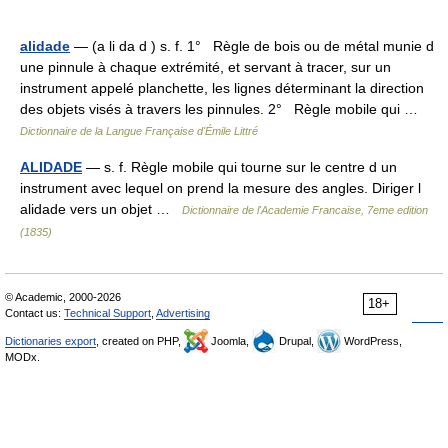
alidade
— (a li da d ) s. f. 1° Règle de bois ou de métal munie d
une pinnule à chaque extrémité, et servant à tracer, sur un
instrument appelé planchette, les lignes déterminant la direction
des objets visés à travers les pinnules. 2° Règle mobile qui …
Dictionnaire de la Langue Française d'Émile Littré
ALIDADE
— s. f. Règle mobile qui tourne sur le centre d un
instrument avec lequel on prend la mesure des angles. Diriger l
alidade vers un objet …
Dictionnaire de l'Academie Francaise, 7eme edition
(1835)
© Academic, 2000-2026
18+
Contact us:
Technical Support
,
Advertising
Dictionaries export
, created on PHP,
Joomla,
Drupal,
WordPress,
MODx.