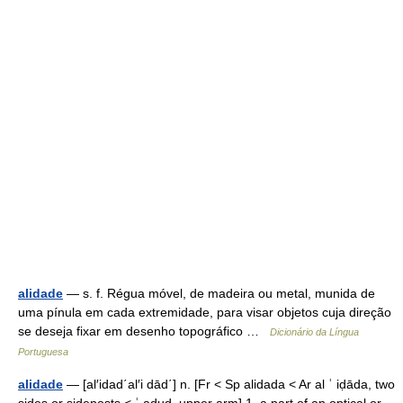
alidade
— s. f. Régua móvel, de madeira ou metal, munida de
uma pínula em cada extremidade, para visar objetos cuja direção
se deseja fixar em desenho topográfico …
Dicionário da Língua
Portuguesa
alidade
— [al′idad΄al′i dād΄] n. [Fr < Sp alidada < Ar al ʿ iḍāda, two