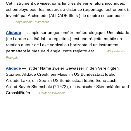
Cet instrument de visée, sans lentilles de verre, alors inconnues,
est employé pour les mesures à distance (arpentage, astronomie).
Inventé par Archimède (ALIDADE IIIe s.), le dioptre se compose…
…
Encyclopédie Universelle
Alidade
— simple sur un goniomètre météorologique. Une alidade
(de l arabe al idhâdah, « réglette »), est une réglette mobile en
rotation autour de l axe vertical ou horizontal d un instrument
permettant la mesure d angle, cette réglette est… …
Wikipédia en
Français
Alidade
— ist der Name zweier Gewässer in den Vereinigten
Staaten: Alidade Creek, ein Fluss im US Bundesstaat Idaho
Alidade Lake, ein See im US Bundesstaat Idaho Siehe auch:
Alidad Saveh Shemshaki (* 1972), ein iranischer Skirennläufer und
Grasskiläufer …
Deutsch Wikipedia