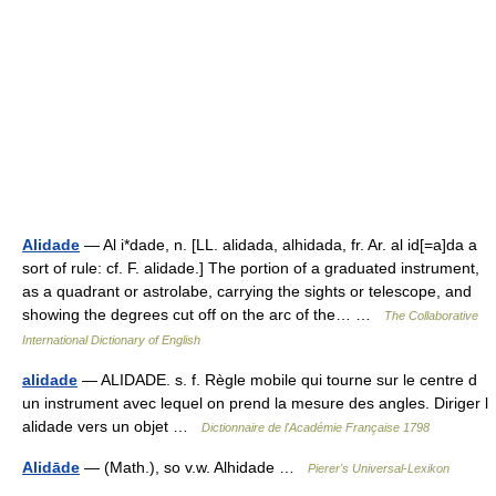
Alidade
— Al i*dade, n. [LL. alidada, alhidada, fr. Ar. al id[=a]da a
sort of rule: cf. F. alidade.] The portion of a graduated instrument,
as a quadrant or astrolabe, carrying the sights or telescope, and
showing the degrees cut off on the arc of the… …
The Collaborative
International Dictionary of English
alidade
— ALIDADE. s. f. Règle mobile qui tourne sur le centre d
un instrument avec lequel on prend la mesure des angles. Diriger l
alidade vers un objet …
Dictionnaire de l'Académie Française 1798
Alidāde
— (Math.), so v.w. Alhidade …
Pierer's Universal-Lexikon