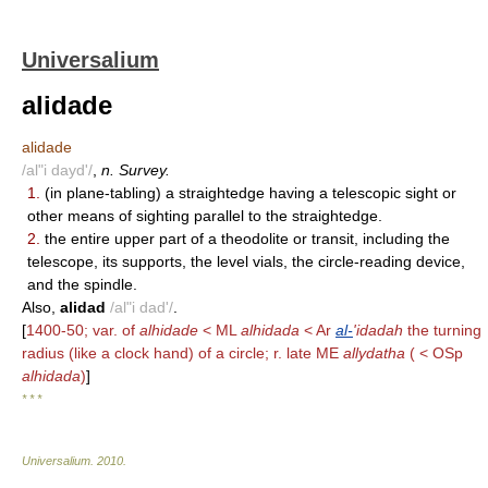
Universalium
alidade
alidade
/al"i dayd'/
,
n. Survey.
1.
(in plane-tabling) a straightedge having a telescopic sight or
other means of sighting parallel to the straightedge.
2.
the entire upper part of a theodolite or transit, including the
telescope, its supports, the level vials, the circle-reading device,
and the spindle.
Also,
alidad
/al"i dad'/
.
[
1400-50; var. of
alhidade
< ML
alhidada
< Ar
al-
'idadah
the turning
radius (like a clock hand) of a circle; r. late ME
allydatha
( < OSp
alhidada
)
]
* * *
Universalium
.
2010
.