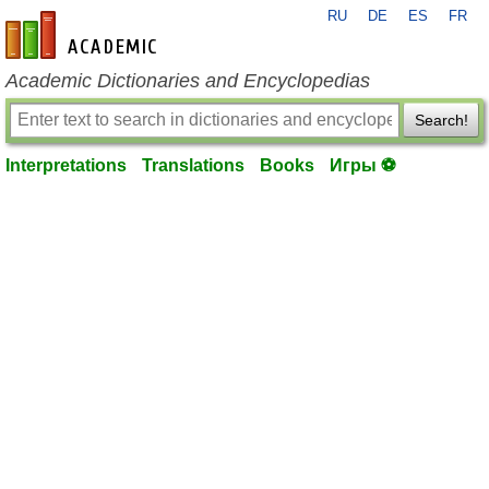
RU
DE
ES
FR
en-academic.com
Academic Dictionaries and Encyclopedias
Search!
Interpretations
Translations
Books
Игры ⚽