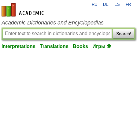
RU
DE
ES
FR
en-academic.com
Academic Dictionaries and Encyclopedias
Search!
Interpretations
Translations
Books
Игры ⚽