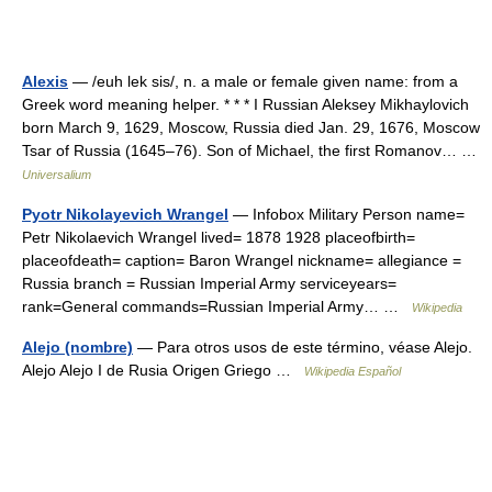
Alexis
— /euh lek sis/, n. a male or female given name: from a
Greek word meaning helper. * * * I Russian Aleksey Mikhaylovich
born March 9, 1629, Moscow, Russia died Jan. 29, 1676, Moscow
Tsar of Russia (1645–76). Son of Michael, the first Romanov… …
Universalium
Pyotr Nikolayevich Wrangel
— Infobox Military Person name=
Petr Nikolaevich Wrangel lived= 1878 1928 placeofbirth=
placeofdeath= caption= Baron Wrangel nickname= allegiance =
Russia branch = Russian Imperial Army serviceyears=
rank=General commands=Russian Imperial Army… …
Wikipedia
Alejo (nombre)
— Para otros usos de este término, véase Alejo.
Alejo Alejo I de Rusia Origen Griego …
Wikipedia Español