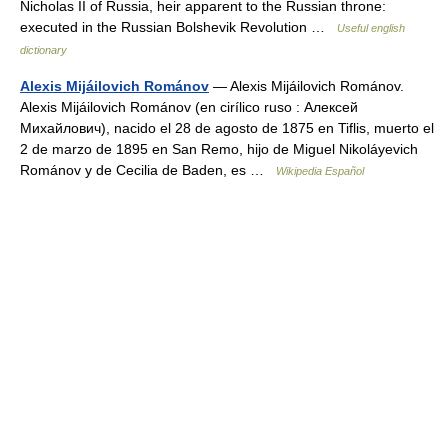
Nicholas II of Russia, heir apparent to the Russian throne:
executed in the Russian Bolshevik Revolution …
Useful english
dictionary
Alexis Mijáilovich Románov
— Alexis Mijáilovich Románov.
Alexis Mijáilovich Románov (en cirílico ruso : Алексей
Михайлович), nacido el 28 de agosto de 1875 en Tiflis, muerto el
2 de marzo de 1895 en San Remo, hijo de Miguel Nikoláyevich
Románov y de Cecilia de Baden, es …
Wikipedia Español