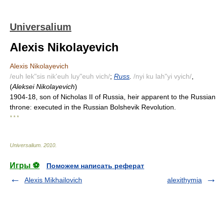
Universalium
Alexis Nikolayevich
Alexis Nikolayevich
/euh lek"sis nik'euh luy"euh vich/
;
Russ
.
/nyi ku lah"yi vyich/
,
(
Aleksei Nikolayevich
)
1904-18, son of Nicholas II of Russia, heir apparent to the Russian
throne: executed in the Russian Bolshevik Revolution.
* * *
Universalium
.
2010
.
Игры ⚽
Поможем написать реферат
Alexis Mikhailovich
alexithymia