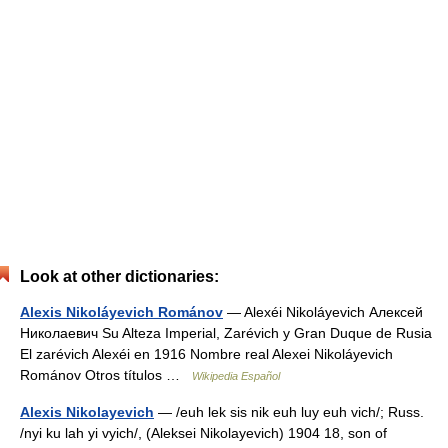
Look at other dictionaries:
Alexis Nikoláyevich Románov
— Alexéi Nikoláyevich Алексей
Николаевич Su Alteza Imperial, Zarévich y Gran Duque de Rusia
El zarévich Alexéi en 1916 Nombre real Alexei Nikoláyevich
Románov Otros títulos …
Wikipedia Español
Alexis Nikolayevich
— /euh lek sis nik euh luy euh vich/; Russ.
/nyi ku lah yi vyich/, (Aleksei Nikolayevich) 1904 18, son of