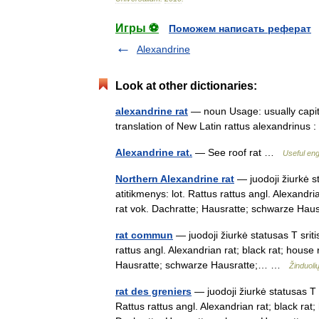
Игры ⚽
Поможем написать реферат
Alexandrine
Look at other dictionaries:
alexandrine rat
— noun Usage: usually capital
translation of New Latin rattus alexandrinus 
Alexandrine rat.
— See roof rat …
Useful eng
Northern Alexandrine rat
— juodoji žiurkė st
atitikmenys: lot. Rattus rattus angl. Alexandri
rat vok. Dachratte; Hausratte; schwarze H
rat commun
— juodoji žiurkė statusas T sriti
rattus angl. Alexandrian rat; black rat; house 
Hausratte; schwarze Hausratte;… …
Žinduoli
rat des greniers
— juodoji žiurkė statusas T s
Rattus rattus angl. Alexandrian rat; black rat;