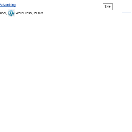
Advertising
18+
upal,
WordPress, MODx.