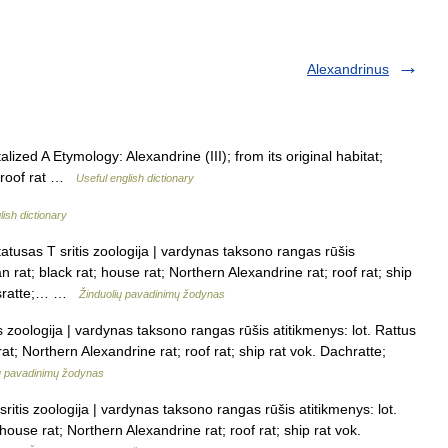
Alexandrinus
ized A Etymology: Alexandrine (III); from its original habitat;
: roof rat …
Useful english dictionary
lish dictionary
atusas T sritis zoologija | vardynas taksono rangas rūšis
an rat; black rat; house rat; Northern Alexandrine rat; roof rat; ship
ausratte;… …
Žinduolių pavadinimų žodynas
s zoologija | vardynas taksono rangas rūšis atitikmenys: lot. Rattus
rat; Northern Alexandrine rat; roof rat; ship rat vok. Dachratte;
ų pavadinimų žodynas
ritis zoologija | vardynas taksono rangas rūšis atitikmenys: lot.
 house rat; Northern Alexandrine rat; roof rat; ship rat vok.