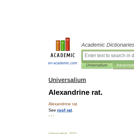
Academic Dictionarie
en-academic.com
Universalium
Interpretat
Universalium
Alexandrine rat.
Alexandrine
rat
.
See
roof
rat
.
* * *
Universalium
.
2010
.