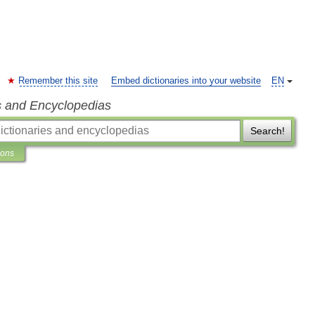
Remember this site
Embed dictionaries into your website
EN
s and Encyclopedias
Search!
ions