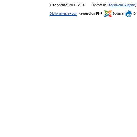
© Academic, 2000-2026
Contact us:
Technical Support
,
Dictionaries export
, created on PHP,
Joomla,
Dr