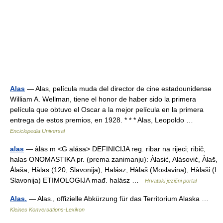
Alas
— Alas, película muda del director de cine estadounidense
William A. Wellman, tiene el honor de haber sido la primera
película que obtuvo el Oscar a la mejor película en la primera
entrega de estos premios, en 1928. * * * Alas, Leopoldo …
Enciclopedia Universal
alas
— àlās m <G alása> DEFINICIJA reg. ribar na rijeci; ribič,
halas ONOMASTIKA pr. (prema zanimanju): Àlasić, Alásović, Àlaš,
Àlaša, Hàlas (120, Slavonija), Halász, Hàlaš (Moslavina), Hàlaši (I
Slavonija) ETIMOLOGIJA mađ. halász …
Hrvatski jezični portal
Alas.
— Alas., offizielle Abkürzung für das Territorium Alaska …
Kleines Konversations-Lexikon