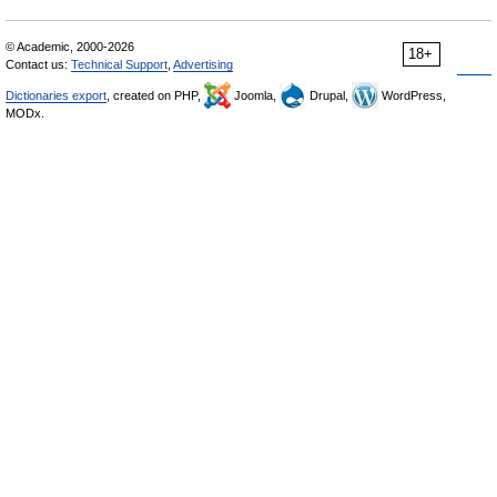
© Academic, 2000-2026
18+
Contact us:
Technical Support
,
Advertising
Dictionaries export
, created on PHP,
Joomla,
Drupal,
WordPress,
MODx.