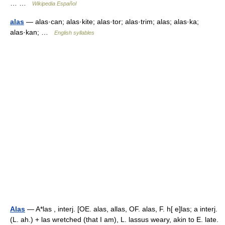
… …
Wikipedia Español
alas
— alas·can; alas·kite; alas·tor; alas·trim; alas; alas·ka;
alas·kan; …
English syllables
Alas
— A*las , interj. [OE. alas, allas, OF. alas, F. h[ e]las; a interj.
(L. ah.) + las wretched (that I am), L. lassus weary, akin to E. late.