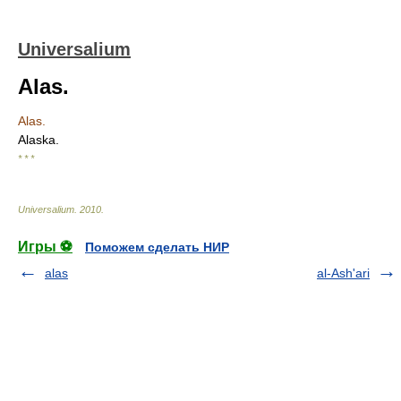
Universalium
Alas.
Alas.
Alaska.
* * *
Universalium
.
2010
.
Игры ⚽
Поможем сделать НИР
alas
al-Ash'ari