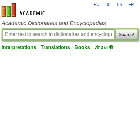
RU
DE
ES
FR
en-academic.com
Academic Dictionaries and Encyclopedias
Search!
Interpretations
Translations
Books
Игры ⚽